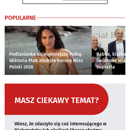
POPULARNE
Podlasianka najpiękniejszą Polką.
Babka, kiszka i
Wiktoria Ptak zdobyła koronę Miss
Światowe Mistr
Polski 2026
Supraśla
MASZ CIEKAWY TEMAT?
Wiesz, że zdarzyło się coś interesującego w