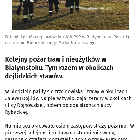
Fot: mł. kpt. Maciej Łozowski / KW PSP w Białymstoku. Pożar łąk
na terenie Biebrzańskiego Parku Narodowego
Kolejny pożar traw i nieużytków w
Białymstoku. Tym razem w okolicach
dojlidzkich stawów.
W niedzielę paliły się trzcinowiska i trawy w okolicach
Zalewu Dojlidy. Najpierw żywioł zajął tereny w okolicach
ulicy Dojnowskiej, potem po obu stronach ulicy
Rybackiej.
Na miejscu pracowało osiem zastępów straży pożarnej. W
pierwszej kolejności podawano strumienie wody,
następnie strażacy dogaszali tlące się trawy tłumicami.