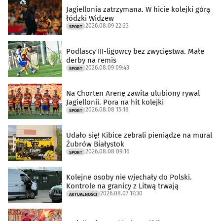
Jagiellonia zatrzymana. W hicie kolejki górą
łódzki Widzew
2026.08.09 22:23
SPORT
Podlascy III-ligowcy bez zwycięstwa. Małe
derby na remis
2026.08.09 09:43
SPORT
Na Chorten Arenę zawita ulubiony rywal
Jagiellonii. Pora na hit kolejki
2026.08.08 15:18
SPORT
Udało się! Kibice zebrali pieniądze na mural
Żubrów Białystok
2026.08.08 09:16
SPORT
Kolejne osoby nie wjechały do Polski.
Kontrole na granicy z Litwą trwają
2026.08.07 17:30
AKTUALNOŚCI