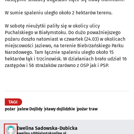
W sumie spaleniu uległo około 2 hektarów terenu.
W sobotę nieużytki paliły się w okolicy ulicy
Puchalskiego w Białymstoku. Do dużo poważniejszego
pożaru doszło natomiast w czwartek (24.03) w okolicach
miejscowości Jaziewo, na terenie Biebrzańskiego Parku
Narodowego. Tam łącznie spaleniu uległo około 15
hektarów łąk i trzcinowisk. W działaniach brało udział 16
zastępów i 56 strażaków zarówno z OSP jak i PSP.
TAGI
pożar
zalew Dojlidy
stawy dojlidzkie
pożar traw
Ewelina Sadowska-Dubicka
ewelina.s@bialystokonline.pl