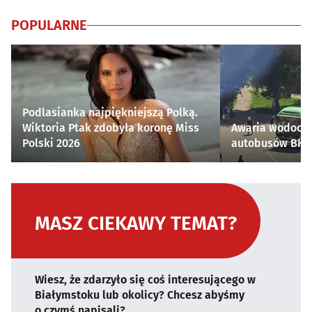
POPULARNE
Podlasianka najpiękniejszą Polką.
Wiktoria Ptak zdobyła koronę Miss
Awaria wodocią
Polski 2026
autobusów BKM 
MASZ CIEKAWY TEMAT?
Wiesz, że zdarzyło się coś interesującego w
Białymstoku lub okolicy? Chcesz abyśmy
o czymś napisali?