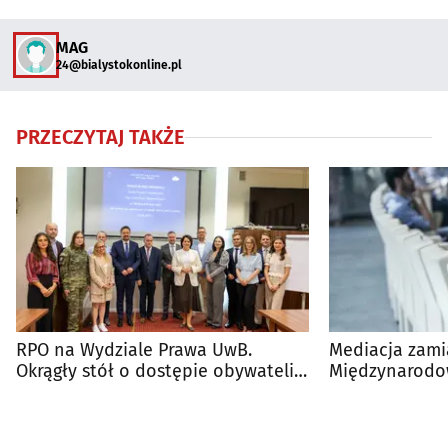
MAG
24@bialystokonline.pl
PRZECZYTAJ TAKŻE
RPO na Wydziale Prawa UwB.
Mediacja zamia
Okrągły stół o dostępie obywateli
Międzynarodo
do prawa
UwB