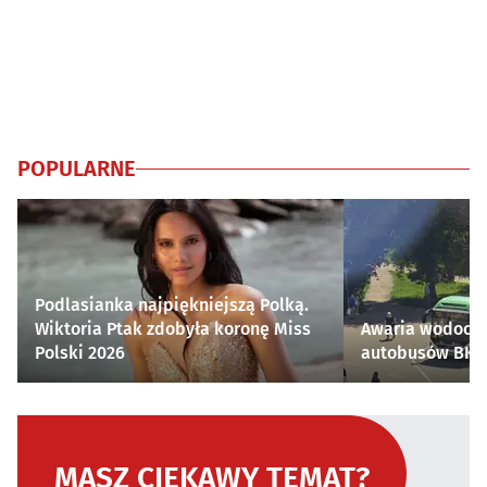
POPULARNE
Podlasianka najpiękniejszą Polką.
Wiktoria Ptak zdobyła koronę Miss
Awaria wodocią
Polski 2026
autobusów BKM 
MASZ CIEKAWY TEMAT?