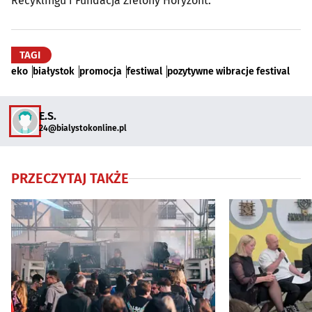
Recyklingu i Fundacja Zielony Horyzont.
TAGI
eko
białystok
promocja
festiwal
pozytywne wibracje festival
E.S.
24@bialystokonline.pl
PRZECZYTAJ TAKŻE