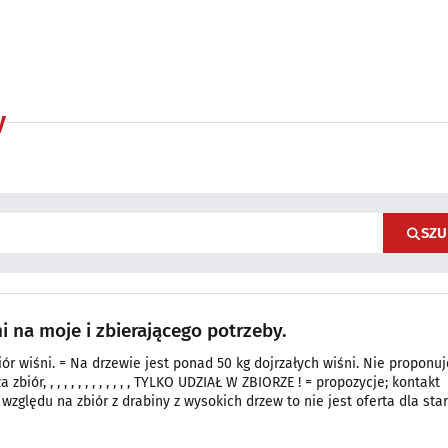
y
SZU
i na moje i zbierającego potrzeby.
ór wiśni. = Na drzewie jest ponad 50 kg dojrzałych wiśni. Nie proponuj
 zbiór, , , , , , , , , , , , , TYLKO UDZIAŁ W ZBIORZE ! = propozycje; kontakt
względu na zbiór z drabiny z wysokich drzew to nie jest oferta dla sta
iem wysokości. = PROSZĘ O PRZECZYTANIE OFERTY ZE ZROZUMIENIEM ! TO
RACY za pieniądze : tylko udział w z