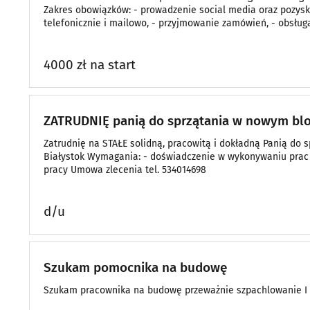
Zakres obowiązków: - prowadzenie social media oraz pozysk
telefonicznie i mailowo, - przyjmowanie zamówień, - obsłu
organizacja pr
4000 zł na start
ZATRUDNIĘ panią do sprzątania w nowym bl
Zatrudnię na STAŁE solidną, pracowitą i dokładną Panią do s
Białystok Wymagania: - doświadczenie w wykonywaniu prac z
pracy Umowa zlecenia tel. 534014698
d/u
Szukam pomocnika na budowę
Szukam pracownika na budowę przeważnie szpachlowanie I 