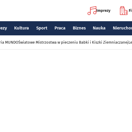
Imprezy
F
rezy
Kultura
Sport
Praca
Biznes
Nauka
Nierucho
eria MUNDO
Światowe Mistrzostwa w pieczeniu Babki i Kiszki Ziemniaczanej
Le