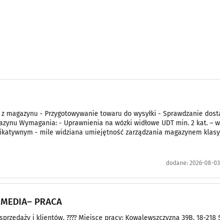
z magazynu - Przygotowywanie towaru do wysyłki - Sprawdzanie dos
azynu Wymagania: - Uprawnienia na wózki widłowe UDT min. 2 kat. – 
nikatywnym - mile widziana umiejętność zarządzania magazynem kla
dodane:
2026-08-03 
 MEDIA– PRACA
przedaży i klientów. ???? Miejsce pracy: Kowalewszczyzna 39B, 18-218 