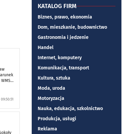
KATALOG FIRM
Biznes, prawo, ekonomia
Dom, mieszkanie, budownictwo
Gastronomia i jedzenie
Handel
Internet, komputery
Komunikacja, transport
taw
warunek
Kultura, sztuka
sy WMS
Moda, uroda
Motoryzacja
09:50:51
Nauka, edukacja, szkolnictwo
Produkcja, usługi
Reklama
Sokoły