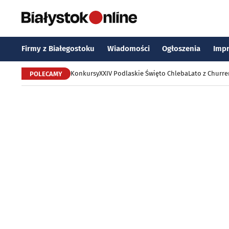
Firmy z Białegostoku
Wiadomości
Ogłoszenia
Imp
Konkursy
XXIV Podlaskie Święto Chleba
Lato z Churr
POLECAMY