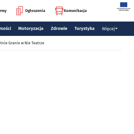
irmy
Ogłoszenia
Komunikacja
mości
Motoryzacja
Zdrowie
Turystyka
Więcej
tnie Granie w Nie Teatrze