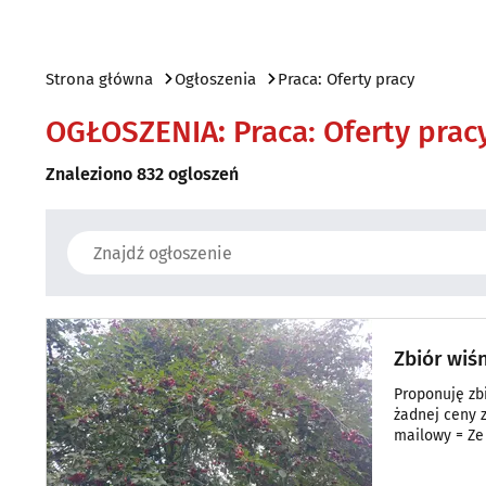
Strona główna
Ogłoszenia
Praca: Oferty pracy
OGŁOSZENIA
:
Praca: Oferty prac
Znaleziono 832 ogloszeń
Zbiór wiśn
Proponuję zbi
żadnej ceny za
mailowy = Ze 
osób i z lęk
JEST OFERTA P