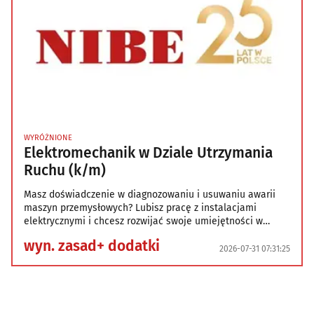
WYRÓŻNIONE
Elektromechanik w Dziale Utrzymania
Ruchu (k/m)
Masz doświadczenie w diagnozowaniu i usuwaniu awarii
maszyn przemysłowych? Lubisz pracę z instalacjami
elektrycznymi i chcesz rozwijać swoje umiejętności w
stabilnej firmie z ponad 55-letnią historią? Dołącz do
wyn. zasad+ dodatki
Biawar Produkcja Sp. z o.o. i zadbaj o sprawność
2026-07-31 07:31:25
nowoczesnego parku maszynowego. Twoje zadania na tym
stanowisku: -Wykonywanie planowanych i bieżących
napraw, przeglądów oraz konserwacji ur