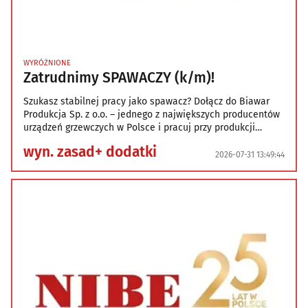
WYRÓŻNIONE
Zatrudnimy SPAWACZY (k/m)!
Szukasz stabilnej pracy jako spawacz? Dołącz do Biawar
Produkcja Sp. z o.o. – jednego z największych producentów
urządzeń grzewczych w Polsce i pracuj przy produkcji
nowoczesnych zbiorników wykorzystywanych przez klientów
wyn. zasad+ dodatki
w Polsce i za granicą. Zapraszamy do aplikowania, jeśli: -
2026-07-31 13:49:44
Ukończyłeś/-aś podstawowy kurs spawania metodą MAG
135 oraz posiadasz już doświadczenie, -Potrafisz ocenić
jakość spoin