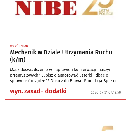
WYRÓŻNIONE
Mechanik w Dziale Utrzymania Ruchu
(k/m)
Masz doświadczenie w naprawie i konserwacji maszyn
przemysłowych? Lubisz diagnozować usterki i dbać o
sprawność urządzeń? Dołącz do Biawar Produkcja Sp. z o.o.
– firmy z ponad 55-letnią historią, która stale rozwija swój
wyn. zasad+ dodatki
nowoczesny park maszynowy. Twoje zadania na tym
2026-07-31 07:49:58
stanowisku: -Bieżące naprawy i konserwacje maszyn i
urządzeń w obszarach linii produkcyjnych, -Usuwanie
awarii maszyn i urządzeń w