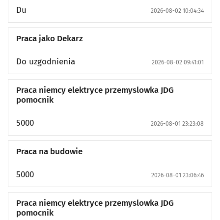
Du
2026-08-02 10:04:34
Usługi: Transport / Przeprowadzki
(60)
Praca jako Dekarz
Usługi: Finansowe i ubezpieczenia
(4)
Do uzgodnienia
2026-08-02 09:41:01
Usługi: Fotografia i wideofilmowanie
(0)
Praca niemcy elektryce przemyslowka JDG
Usługi: Różne
(90)
pomocnik
5000
Dom i ogród: Meble / dekoracje
(6)
2026-08-01 23:23:08
Dom i ogród: Wyposażenie / Sprzęt AGD
(7)
Praca na budowie
Dom i ogród: Elektronika / Komputery
(5)
5000
2026-08-01 23:06:46
Dom i ogród: Materiały budowlane
(11)
Praca niemcy elektryce przemyslowka JDG
pomocnik