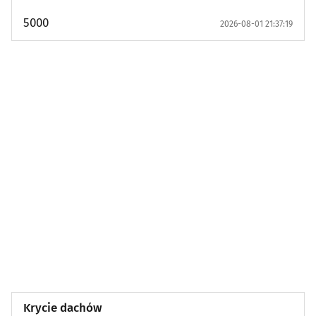
Dom i ogród: Narzędzia i akcesoria
(2)
5000
2026-08-01 21:37:19
Dom i ogród: Ogród
(3)
Dzieci: Wakacje i ferie
(0)
Dzieci: Ubrania i akcesoria
(0)
Dzieci: Urodziny i przyjęcia
(0)
Dzieci: Wózki, foteliki, meble
(0)
Dzieci: Zabawki
(0)
Moda, uroda i zdrowie: Ubrania i dodatki
(2)
Moda, uroda i zdrowie: Usługi
(0)
Krycie dachów