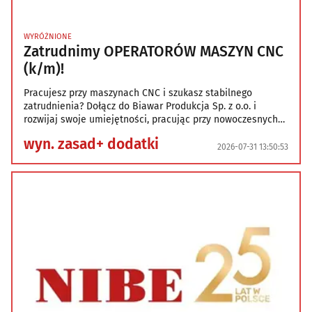
WYRÓŻNIONE
Zatrudnimy OPERATORÓW MASZYN CNC
(k/m)!
Pracujesz przy maszynach CNC i szukasz stabilnego
zatrudnienia? Dołącz do Biawar Produkcja Sp. z o.o. i
rozwijaj swoje umiejętności, pracując przy nowoczesnych
maszynach do obróbki metalu. Zapraszamy do aplikowania,
wyn. zasad+ dodatki
jeśli: -Posiadasz doświadczenie w obsłudze wykrawarek
2026-07-31 13:50:53
i/lub obrabiarek CNC, -Potrafisz czytać rysunek techniczny,
-Posługujesz się podstawowymi narzędziami pomiarowymi
(np. suwmiarką).