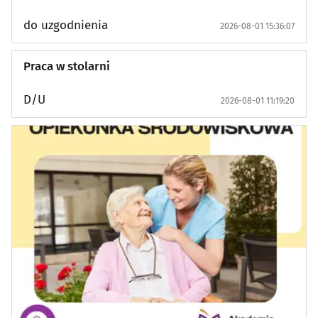
Sport i Hobby: Zajęcia sportowe i rekreacyjne
(4)
do uzgodnienia
2026-08-01 15:36:07
Sport i Hobby: Rowery i akcesoria
(3)
Praca w stolarni
Sport i Hobby: Sprzęt i akcesoria
(3)
D/U
2026-08-01 11:19:20
Sport i Hobby: Różne
(0)