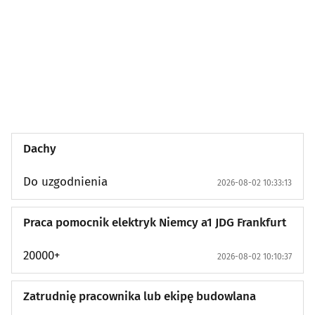
Motoryzacja: Części zamienne i akcesoria
(9)
Motoryzacja: Usługi
(28)
Nauka: Korepetycje
(12)
Nauka: Kursy językowe
(0)
Dachy
Nauka: Kursy i szkolenia
(15)
Do uzgodnienia
2026-08-02 10:33:13
Nauka: Książki i prace
(5)
Praca pomocnik elektryk Niemcy a1 JDG Frankfurt
Usługi: Remontowo-budowlane / Stolarskie
(136)
20000+
2026-08-02 10:10:37
Usługi: Techniczne i naprawy
(5)
Zatrudnię pracownika lub ekipę budowlana
Usługi: Porządkowe / Sprzątanie
(45)