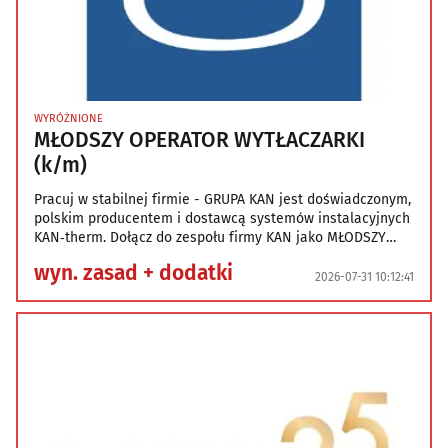
WYRÓŻNIONE
MŁODSZY OPERATOR WYTŁACZARKI
(k/m)
Pracuj w stabilnej firmie - GRUPA KAN jest doświadczonym,
polskim producentem i dostawcą systemów instalacyjnych
KAN‑therm. Dołącz do zespołu firmy KAN jako MŁODSZY
OPERATOR WYTŁACZARKI (k/m) ! Miejsce pracy: ul.
wyn. zasad + dodatki
Karpińskiego 5, Białystok (osiedle Dojlidy) Zakres
2026-07-31 10:12:41
obowiązków na stanowisku: - obsługa maszyn
produkcyjnych oraz nadzór nad procesem produkcji rur -
wizualna kontrola jakości wyrobu gotow