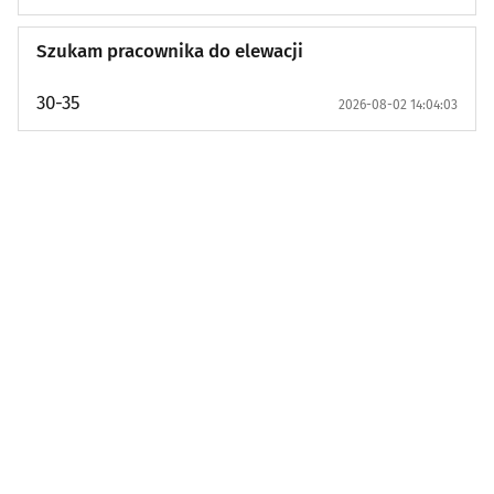
Nieruchomości: Oferuję do wynajęcia
(133)
Szukam pracownika do elewacji
Nieruchomości: Poszukuję do wynajęcia
(2)
30-35
2026-08-02 14:04:03
Nieruchomości: Pokoje do wynajęcia
(16)
Nieruchomości: Kupię / Zamienię
(12)
Nieruchomości: Działki / Grunty
(20)
Praca: Oferty pracy
(823)
Praca: Szukam pracy
(115)
Motoryzacja: Sprzedam
(15)
Motoryzacja: Kupię / Zamienię
(0)