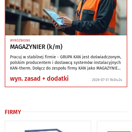
WYRÓŻNIONE
MAGAZYNIER (k/m)
Pracuj w stabilnej firmie - GRUPA KAN jest doświadczonym,
polskim producentem i dostawcą systemów instalacyjnych
KAN‑therm. Dołącz do zespołu firmy KAN jako MAGAZYNIER
(k/m) ! Miejsce pracy: ul. Karpińskiego 5, Białystok (osiedle
wyn. zasad + dodatki
Dojlidy) Zakres obowiązków na stanowisku: -
2026-07-31 16:04:24
kompletowanie zamówień - przyjmowanie dostaw i
rozmieszczanie towaru w magazynie - stałe kontrolowanie
stanów magazynowych - o
FIRMY