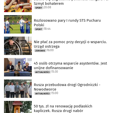
Szmyt bohaterem
20:08
SPORT
Rozlosowano pary I rundy STS Pucharu
Polski
18:44
SPORT
Nie płać za pomoc przy decyzji o wsparciu.
Urząd ostrzega
16:00
ZDROWIE
45 osób otrzyma wsparcie asystentów. Jest
unijne dofinansowanie
15:30
AKTUALNOŚCI
Rusza przebudowa drogi Ogrodniczki -
Nowodworce
15:00
AKTUALNOŚCI
50 tys. zł na renowację podlaskich
kapliczek. Rusza drugi nabór