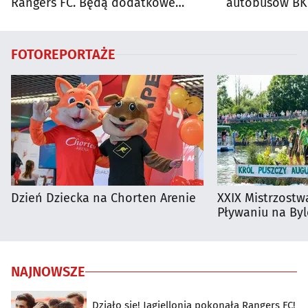
Rangers FC. Będą dodatkowe
autobusów BKM
autobusy dla kibiców
FOTOREPORTAŻE
Dzień Dziecka na Chorten Arenie
XXIX Mistrzostw
Pływaniu na By
NAJNOWSZE
Działo się! Jagiellonia pokonała Rangers FC!