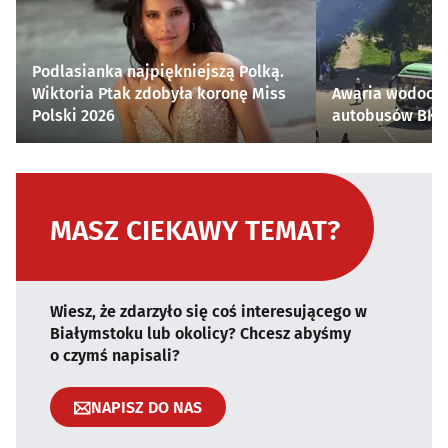
Podlasianka najpiękniejszą Polką.
Wiktoria Ptak zdobyła koronę Miss
Awaria wodocią
Polski 2026
autobusów BKM 
MASZ CIEKAWY TEMAT?
Wiesz, że zdarzyło się coś interesującego w
Białymstoku lub okolicy? Chcesz abyśmy
o czymś napisali?
NAPISZ DO NAS