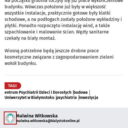
Na początku grudnia toczyły się już prace wykończeniowe
budynku. Wówczas położone już były w większość
wszystkie instalacje, praktycznie gotowe były klatki
schodowe, a na podłogach zostały położone wykładziny i
płytki. Ponadto rozpoczęto instalację wind, a także
szpachlowanie i malowanie ścian. Węzły sanitarne
czekały na biały montaż.
Wiosną potrzebne będą jeszcze drobne prace
kosmetyczne związane z zagospodarowaniem zieleni
wokół budynku.
TAGI
entrum Psychiatrii Dzieci i Dorosłych
budowa
Uniwersytet w Białymstoku
psychiatria
inwestycja
Malwina Witkowska
malwina.witkowska@bialystokonline.pl