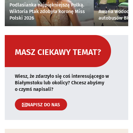
Podlasianka najpiękniejszą Polką.
Wiktoria Ptak zdobyła koronę Miss
Awaria wodocią
Polski 2026
autobusów BKM 
MASZ CIEKAWY TEMAT?
Wiesz, że zdarzyło się coś interesującego w
Białymstoku lub okolicy? Chcesz abyśmy
o czymś napisali?
NAPISZ DO NAS