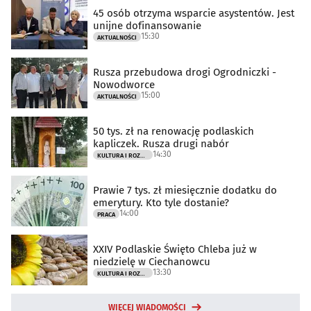
45 osób otrzyma wsparcie asystentów. Jest
unijne dofinansowanie
15:30
AKTUALNOŚCI
Rusza przebudowa drogi Ogrodniczki -
Nowodworce
15:00
AKTUALNOŚCI
50 tys. zł na renowację podlaskich
kapliczek. Rusza drugi nabór
14:30
KULTURA I ROZRYWKA
Prawie 7 tys. zł miesięcznie dodatku do
emerytury. Kto tyle dostanie?
14:00
PRACA
XXIV Podlaskie Święto Chleba już w
niedzielę w Ciechanowcu
13:30
KULTURA I ROZRYWKA
WIĘCEJ WIADOMOŚCI