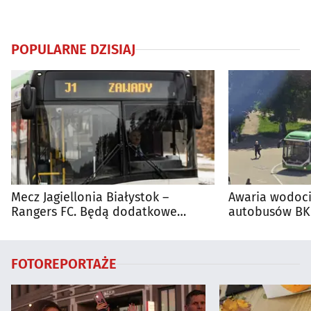
POPULARNE DZISIAJ
Mecz Jagiellonia Białystok –
Awaria wodoci
Rangers FC. Będą dodatkowe
autobusów BKM
autobusy dla kibiców
FOTOREPORTAŻE