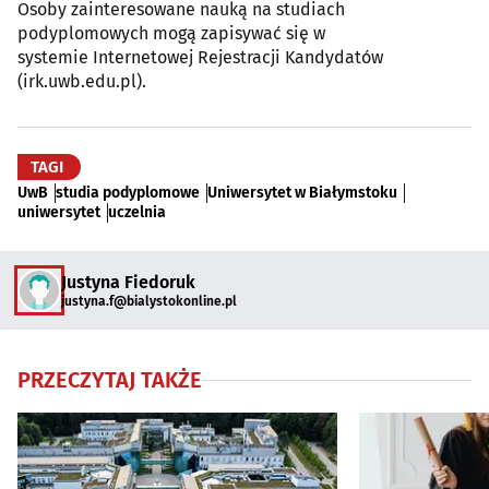
Osoby zainteresowane nauką na studiach
podyplomowych mogą zapisywać się w
systemie Internetowej Rejestracji Kandydatów
(irk.uwb.edu.pl).
TAGI
UwB
studia podyplomowe
Uniwersytet w Białymstoku
uniwersytet
uczelnia
Justyna Fiedoruk
justyna.f@bialystokonline.pl
PRZECZYTAJ TAKŻE