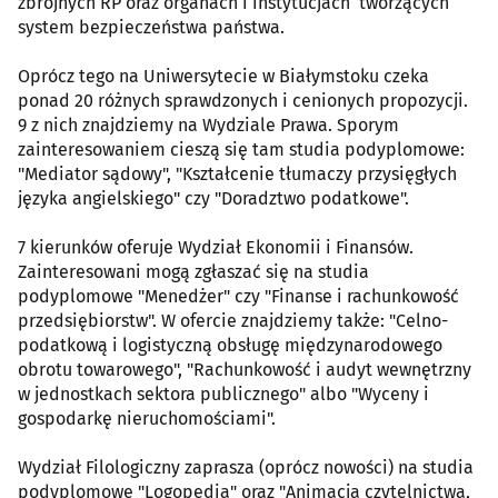
zbrojnych RP oraz organach i instytucjach tworzących
system bezpieczeństwa państwa.
Oprócz tego na Uniwersytecie w Białymstoku czeka
ponad 20 różnych sprawdzonych i cenionych propozycji.
9 z nich znajdziemy na Wydziale Prawa. Sporym
zainteresowaniem cieszą się tam studia podyplomowe:
"Mediator sądowy", "Kształcenie tłumaczy przysięgłych
języka angielskiego" czy "Doradztwo podatkowe".
7 kierunków oferuje Wydział Ekonomii i Finansów.
Zainteresowani mogą zgłaszać się na studia
podyplomowe "Menedżer" czy "Finanse i rachunkowość
przedsiębiorstw". W ofercie znajdziemy także: "Celno-
podatkową i logistyczną obsługę międzynarodowego
obrotu towarowego", "Rachunkowość i audyt wewnętrzny
w jednostkach sektora publicznego" albo "Wyceny i
gospodarkę nieruchomościami".
Wydział Filologiczny zaprasza (oprócz nowości) na studia
podyplomowe "Logopedia" oraz "Animacja czytelnictwa,