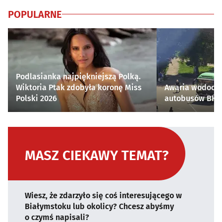
POPULARNE
Podlasianka najpiękniejszą Polką.
Wiktoria Ptak zdobyła koronę Miss
Awaria wodocią
Polski 2026
autobusów BKM 
MASZ CIEKAWY TEMAT?
Wiesz, że zdarzyło się coś interesującego w
Białymstoku lub okolicy? Chcesz abyśmy
o czymś napisali?