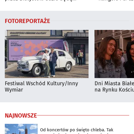
utrudnienia?
dużego meczu
FOTOREPORTAŻE
Festiwal Wschód Kultury/Inny
Dni Miasta Biał
Wymiar
na Rynku Kościu
NAJNOWSZE
Od koncertów po święto chleba. Tak