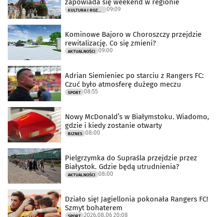
zapowiada się weekend w regionie
09:09
KULTURA I ROZRYWKA
Kominowe Bajoro w Choroszczy przejdzie
rewitalizację. Co się zmieni?
09:00
AKTUALNOŚCI
Adrian Siemieniec po starciu z Rangers FC:
Czuć było atmosferę dużego meczu
08:55
SPORT
Nowy McDonald’s w Białymstoku. Wiadomo,
gdzie i kiedy zostanie otwarty
08:00
BIZNES
Pielgrzymka do Supraśla przejdzie przez
Białystok. Gdzie będą utrudnienia?
08:00
AKTUALNOŚCI
Działo się! Jagiellonia pokonała Rangers FC!
Szmyt bohaterem
2026.08.06 20:08
SPORT