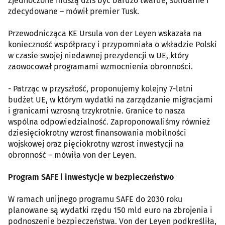
Zjednoczone muszą dziś być bardzo twarde, solidarne i
zdecydowane – mówił premier Tusk.
Przewodnicząca KE Ursula von der Leyen wskazała na
konieczność współpracy i przypomniała o wkładzie Polski
w czasie swojej niedawnej prezydencji w UE, który
zaowocował programami wzmocnienia obronności.
- Patrząc w przyszłość, proponujemy kolejny 7-letni
budżet UE, w którym wydatki na zarządzanie migracjami
i granicami wzrosną trzykrotnie. Granice to nasza
wspólna odpowiedzialność. Zaproponowaliśmy również
dziesięciokrotny wzrost finansowania mobilności
wojskowej oraz pięciokrotny wzrost inwestycji na
obronność – mówiła von der Leyen.
Program SAFE i inwestycje w bezpieczeństwo
W ramach unijnego programu SAFE do 2030 roku
planowane są wydatki rzędu 150 mld euro na zbrojenia i
podnoszenie bezpieczeństwa. Von der Leyen podkreśliła,