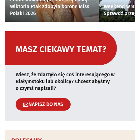
Wiktoria Ptak zdobyła koronę Miss
Weekend w Biał
Polski 2026
Sprawdź przegl
MASZ CIEKAWY TEMAT?
Wiesz, że zdarzyło się coś interesującego w
Białymstoku lub okolicy? Chcesz abyśmy
o czymś napisali?
NAPISZ DO NAS