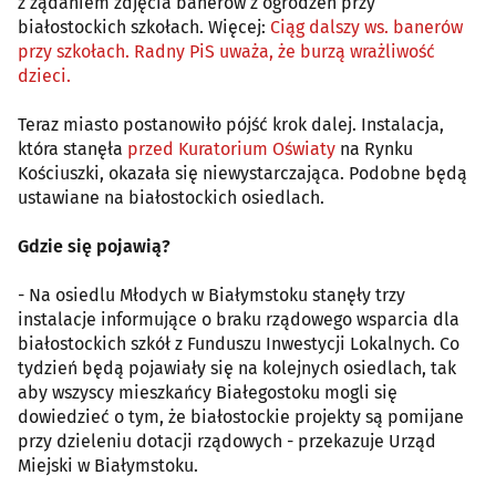
z żądaniem zdjęcia banerów z ogrodzeń przy
białostockich szkołach. Więcej:
Ciąg dalszy ws. banerów
przy szkołach. Radny PiS uważa, że burzą wrażliwość
dzieci.
Teraz miasto postanowiło pójść krok dalej. Instalacja,
która stanęła
przed Kuratorium Oświaty
na Rynku
Kościuszki, okazała się niewystarczająca. Podobne będą
ustawiane na białostockich osiedlach.
Gdzie się pojawią?
- Na osiedlu Młodych w Białymstoku stanęły trzy
instalacje informujące o braku rządowego wsparcia dla
białostockich szkół z Funduszu Inwestycji Lokalnych. Co
tydzień będą pojawiały się na kolejnych osiedlach, tak
aby wszyscy mieszkańcy Białegostoku mogli się
dowiedzieć o tym, że białostockie projekty są pomijane
przy dzieleniu dotacji rządowych - przekazuje Urząd
Miejski w Białymstoku.