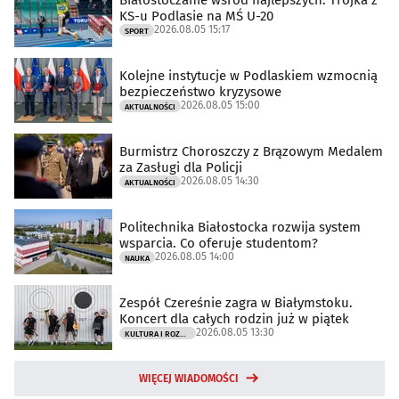
Białostoczanie wśród najlepszych. Trójka z
KS-u Podlasie na MŚ U-20
2026.08.05 15:17
SPORT
Kolejne instytucje w Podlaskiem wzmocnią
bezpieczeństwo kryzysowe
2026.08.05 15:00
AKTUALNOŚCI
Burmistrz Choroszczy z Brązowym Medalem
za Zasługi dla Policji
2026.08.05 14:30
AKTUALNOŚCI
Politechnika Białostocka rozwija system
wsparcia. Co oferuje studentom?
2026.08.05 14:00
NAUKA
Zespół Czereśnie zagra w Białymstoku.
Koncert dla całych rodzin już w piątek
2026.08.05 13:30
KULTURA I ROZRYWKA
WIĘCEJ WIADOMOŚCI