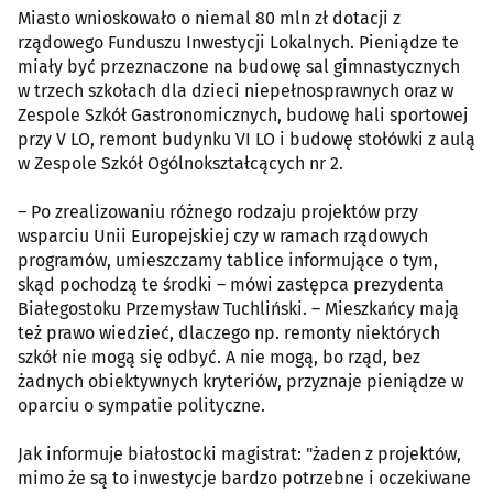
Miasto wnioskowało o niemal 80 mln zł dotacji z
rządowego Funduszu Inwestycji Lokalnych. Pieniądze te
miały być przeznaczone na budowę sal gimnastycznych
w trzech szkołach dla dzieci niepełnosprawnych oraz w
Zespole Szkół Gastronomicznych, budowę hali sportowej
przy V LO, remont budynku VI LO i budowę stołówki z aulą
w Zespole Szkół Ogólnokształcących nr 2.
– Po zrealizowaniu różnego rodzaju projektów przy
wsparciu Unii Europejskiej czy w ramach rządowych
programów, umieszczamy tablice informujące o tym,
skąd pochodzą te środki – mówi zastępca prezydenta
Białegostoku Przemysław Tuchliński. – Mieszkańcy mają
też prawo wiedzieć, dlaczego np. remonty niektórych
szkół nie mogą się odbyć. A nie mogą, bo rząd, bez
żadnych obiektywnych kryteriów, przyznaje pieniądze w
oparciu o sympatie polityczne.
Jak informuje białostocki magistrat: "żaden z projektów,
mimo że są to inwestycje bardzo potrzebne i oczekiwane