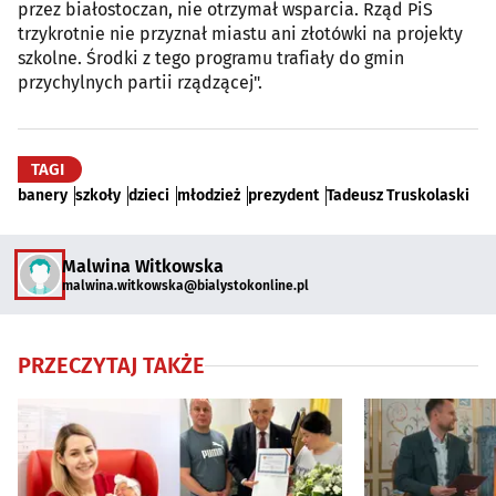
przez białostoczan, nie otrzymał wsparcia. Rząd PiS
trzykrotnie nie przyznał miastu ani złotówki na projekty
szkolne. Środki z tego programu trafiały do gmin
przychylnych partii rządzącej".
TAGI
banery
szkoły
dzieci
młodzież
prezydent
Tadeusz Truskolaski
Malwina Witkowska
malwina.witkowska@bialystokonline.pl
PRZECZYTAJ TAKŻE