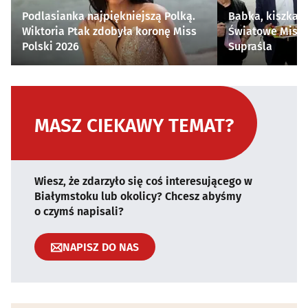
Podlasianka najpiękniejszą Polką.
Babka, kiszka i
Wiktoria Ptak zdobyła koronę Miss
Światowe Mistr
Polski 2026
Supraśla
MASZ CIEKAWY TEMAT?
Wiesz, że zdarzyło się coś interesującego w
Białymstoku lub okolicy? Chcesz abyśmy
o czymś napisali?
NAPISZ DO NAS