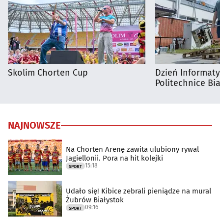
Skolim Chorten Cup
Dzień Informat
Politechnice Bia
NAJNOWSZE
Na Chorten Arenę zawita ulubiony rywal
Jagiellonii. Pora na hit kolejki
15:18
SPORT
Udało się! Kibice zebrali pieniądze na mural
Żubrów Białystok
09:16
SPORT