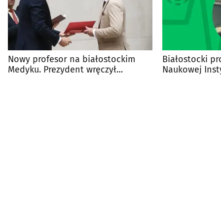
Nowy profesor na białostockim
Białostocki pr
Medyku. Prezydent wręczył
Naukowej Insty
nominację
i Chorób Płuc