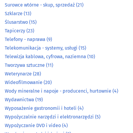
Surowce wtórne - skup, sprzedaż
(21)
Szklarze
(13)
Organizacja eventów, wesel i bankietów
(12)
Ślusarstwo
(15)
Ostrzenie narzędzi
(3)
Tapicerzy
(23)
Telefony - naprawa
(9)
Pieczątki
(7)
Telekomunikacja - systemy, usługi
(15)
Telewizja kablowa, cyfrowa, naziemna
(10)
Piekarnie
(14)
Tworzywa sztuczne
(11)
Weterynarze
(28)
Pisanie, edycja i korekta tekstów
(1)
Wideofilmowanie
(20)
Podnośniki, transportery
(15)
Wody mineralne i napoje - producenci, hurtownie
(4)
Wydawnictwa
(19)
Pogrzebowe zakłady
(21)
Wyposażenie gastronomii i hoteli
(4)
Wypożyczalnie narzędzi i elektronarzędzi
(5)
Prace drogowe i kolejowe
(12)
Wypożyczanie DVD i video
(4)