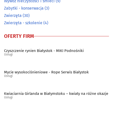
Wywóz nieczystości i śmieci
(9)
Prace wodne i melioracyjne
(7)
Zabytki - konserwacja
(3)
Prace wysokościowe
Zwierzęta
(30)
(14)
Zwierzęta - szkolenie
(4)
Prace ziemne i uzbrajania terenu
(22)
OFERTY FIRM
Pralnie
(27)
Czyszczenie rynien Białystok - MIKI Podnośniki
Rzemiosło artystyczne
(15)
Usługi
Spawalnictwo
(16)
Mycie wysokociśnieniowe - Rope Serwis Białystok
Usługi
Sprzątanie
(44)
Sprzęt RTV, AGD - naprawa, montaż
(27)
Kwiaciarnia Girlanda w Białymstoku – kwiaty na różne okazje
Usługi
Surowce wtórne - skup, sprzedaż
(21)