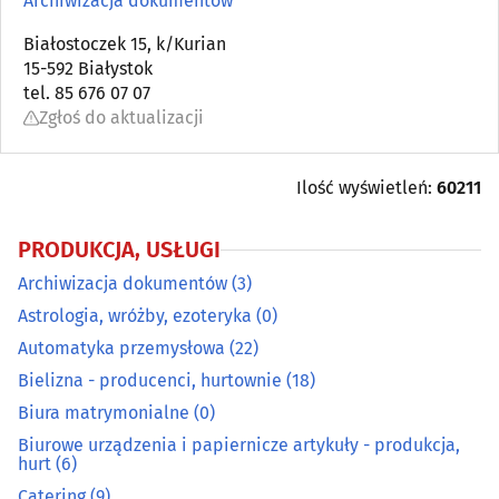
Archiwizacja dokumentów
Automatyka przemysłowa
Białostoczek 15, k/Kurian
(22)
15-592 Białystok
tel. 85 676 07 07
Bielizna - producenci, hurtownie
(18)
Zgłoś do aktualizacji
Biura matrymonialne
(0)
Ilość wyświetleń:
60211
Biurowe urządzenia i papiernicze artykuły - produkcja,
hurt
(6)
PRODUKCJA, USŁUGI
Archiwizacja dokumentów
(3)
Catering
(9)
Astrologia, wróżby, ezoteryka
(0)
Dezynfekcja, dezynsekcja, deratyzacja
Automatyka przemysłowa
(22)
(11)
Bielizna - producenci, hurtownie
(18)
DVD - produkcja, sprzedaż, kopiowanie
(4)
Biura matrymonialne
(0)
Biurowe urządzenia i papiernicze artykuły - produkcja,
Elektromechanika
(9)
hurt
(6)
Catering
(9)