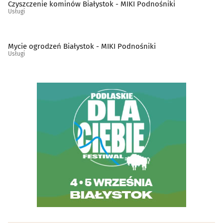
Czyszczenie kominów Białystok - MIKI Podnośniki
Szklarze
(13)
Usługi
Ślusarstwo
(15)
Mycie ogrodzeń Białystok - MIKI Podnośniki
Usługi
Tapicerzy
(23)
Telefony - naprawa
(9)
Telekomunikacja - systemy, usługi
(15)
Telewizja kablowa, cyfrowa, naziemna
(10)
Tworzywa sztuczne
(11)
Weterynarze
(28)
Wideofilmowanie
(20)