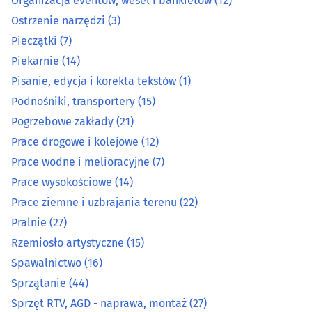
Organizacja eventów, wesel i bankietów
(12)
Ostrzenie narzędzi
(3)
Mleko i produkty mleczne - producenci, hurtownie
(1)
Pieczątki
(7)
Piekarnie
(14)
Mrożonki
(4)
Pisanie, edycja i korekta tekstów
(1)
Ochrona osób i mienia
(29)
Podnośniki, transportery
(15)
Pogrzebowe zakłady
(21)
Ochrona przeciwpożarowa
(10)
Prace drogowe i kolejowe
(12)
Prace wodne i melioracyjne
(7)
Ochrona środowiska
(15)
Prace wysokościowe
(14)
Prace ziemne i uzbrajania terenu
(22)
Oczyszczalnie - przedsiębiorstwa
(4)
Pralnie
(27)
Odzież i konfekcja - producenci, hurtownie
(32)
Rzemiosło artystyczne
(15)
Spawalnictwo
(16)
Opieka - usługi
(23)
Sprzątanie
(44)
Sprzęt RTV, AGD - naprawa, montaż
(27)
Optyka
(16)