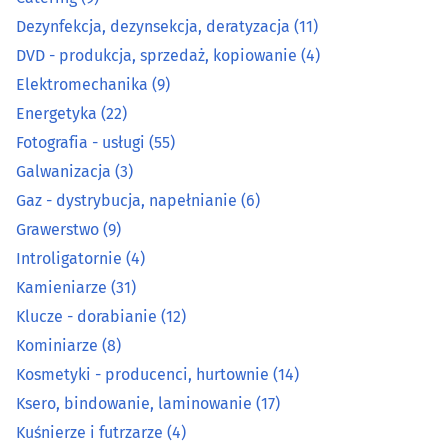
Energetyka
(22)
Dezynfekcja, dezynsekcja, deratyzacja
(11)
DVD - produkcja, sprzedaż, kopiowanie
(4)
Fotografia - usługi
(55)
Elektromechanika
(9)
Energetyka
(22)
Galwanizacja
(3)
Fotografia - usługi
(55)
Gaz - dystrybucja, napełnianie
(6)
Galwanizacja
(3)
Gaz - dystrybucja, napełnianie
(6)
Grawerstwo
(9)
Grawerstwo
(9)
Introligatornie
(4)
Introligatornie
(4)
Kamieniarze
(31)
Klucze - dorabianie
(12)
Kamieniarze
(31)
Kominiarze
(8)
Klucze - dorabianie
Kosmetyki - producenci, hurtownie
(12)
(14)
Ksero, bindowanie, laminowanie
(17)
Kominiarze
(8)
Kuśnierze i futrzarze
(4)