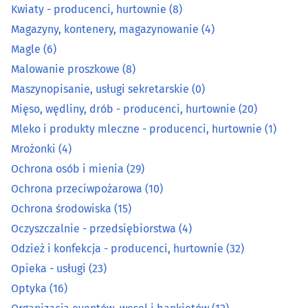
Kwiaty - producenci, hurtownie
(8)
Kosmetyki - producenci, hurtownie
(14)
Magazyny, kontenery, magazynowanie
(4)
Magle
(6)
Ksero, bindowanie, laminowanie
(17)
Malowanie proszkowe
(8)
Maszynopisanie, usługi sekretarskie
(0)
Kuśnierze i futrzarze
(4)
Mięso, wędliny, drób - producenci, hurtownie
(20)
Kwiaty - producenci, hurtownie
(8)
Mleko i produkty mleczne - producenci, hurtownie
(1)
Mrożonki
(4)
Magazyny, kontenery, magazynowanie
(4)
Ochrona osób i mienia
(29)
Ochrona przeciwpożarowa
(10)
Magle
(6)
Ochrona środowiska
(15)
Oczyszczalnie - przedsiębiorstwa
(4)
Malowanie proszkowe
(8)
Odzież i konfekcja - producenci, hurtownie
(32)
Maszynopisanie, usługi sekretarskie
(0)
Opieka - usługi
(23)
Optyka
(16)
Mięso, wędliny, drób - producenci, hurtownie
(20)