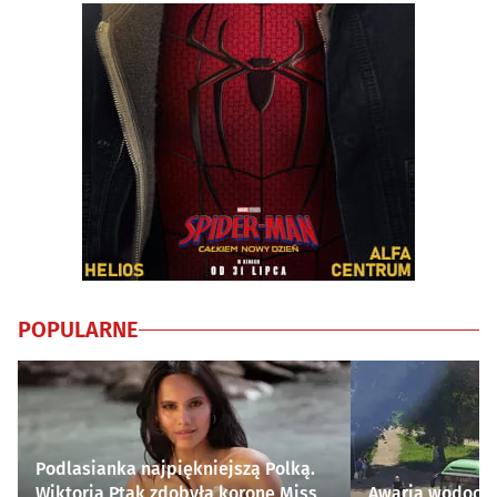
POPULARNE
Podlasianka najpiękniejszą Polką.
Wiktoria Ptak zdobyła koronę Miss
Awaria wodocią