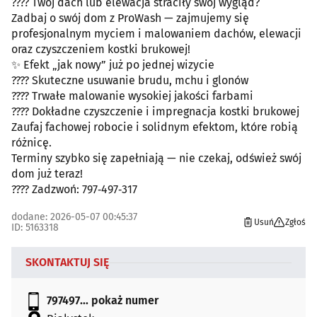
???? Twój dach lub elewacja straciły swój wygląd?
Zadbaj o swój dom z ProWash — zajmujemy się
profesjonalnym myciem i malowaniem dachów, elewacji
oraz czyszczeniem kostki brukowej!
✨ Efekt „jak nowy” już po jednej wizycie
???? Skuteczne usuwanie brudu, mchu i glonów
???? Trwałe malowanie wysokiej jakości farbami
???? Dokładne czyszczenie i impregnacja kostki brukowej
Zaufaj fachowej robocie i solidnym efektom, które robią
różnicę.
Terminy szybko się zapełniają — nie czekaj, odśwież swój
dom już teraz!
???? Zadzwoń: 797‑497‑317
dodane: 2026-05-07 00:45:37
Usuń
Zgłoś
ID: 5163318
SKONTAKTUJ SIĘ
797497...
pokaż numer