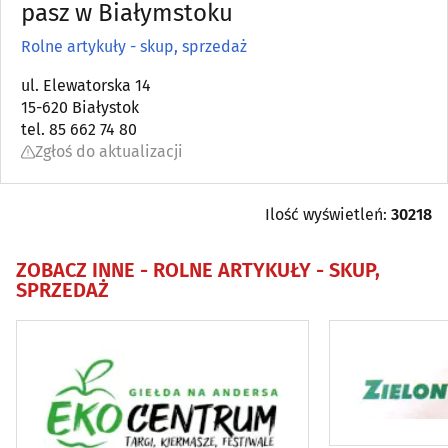
Anteny
pasz w Białymstoku
(6)
Rolne artykuły - skup, sprzedaż
Antykwariaty
(5)
ul. Elewatorska 14
15-620 Białystok
Artykuły dziecięce
(11)
tel. 85 662 74 80
Zgłoś do aktualizacji
Artykuły i sprzęt gospodarstwa domowego (AGD)
(17)
Artykuły i sprzęt RTV
(4)
Ilość wyświetleń:
30218
Artykuły zaopatrzenia plastyków
(3)
ZOBACZ INNE -
ROLNE ARTYKUŁY - SKUP,
SPRZEDAŻ
Audiowizualne systemy
(7)
Balony, fajerwerki i inne
(10)
Biurowe urządzenia i papiernicze artykuły - detal
(24)