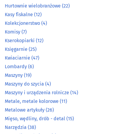
Hurtownie wielobranżowe
(22)
Kolekcjonerstwo
(4)
Kasy fiskalne
(12)
Kolekcjonerstwo
(4)
Komisy
(7)
Komisy
(7)
Kserokopiarki
(12)
Kserokopiarki
(12)
Księgarnie
(25)
Kwiaciarnie
(47)
Księgarnie
(25)
Lombardy
(6)
Kwiaciarnie
(47)
Maszyny
(19)
Maszyny do szycia
(4)
Lombardy
(6)
Maszyny i urządzenia rolnicze
(14)
Metale, metale kolorowe
(11)
Maszyny
(19)
Metalowe artykuły
(26)
Mięso, wędliny, drób - detal
(15)
Maszyny do szycia
(4)
Narzędzia
(38)