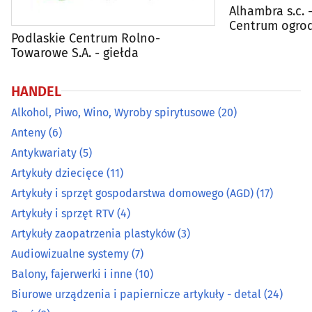
Alhambra s.c. 
Broń
(2)
Centrum ogro
Podlaskie Centrum Rolno-
Centra handlowe
(17)
Towarowe S.A. - giełda
Ceramika ozdobna i użytkowa
(5)
HANDEL
Alkohol, Piwo, Wino, Wyroby spirytusowe
(20)
Chemia gospodarcza
(19)
Anteny
(6)
Antykwariaty
(5)
Cukiernie, ciastkarnie, cukiernicze wyroby
(27)
Artykuły dziecięce
(11)
Dekoracyjne artykuły
(13)
Artykuły i sprzęt gospodarstwa domowego (AGD)
(17)
Artykuły i sprzęt RTV
(4)
Dewocjonalia, artykuły komunijne, do chrztu
(9)
Artykuły zaopatrzenia plastyków
(3)
Audiowizualne systemy
(7)
Dodatki krawieckie
(6)
Balony, fajerwerki i inne
(10)
Biurowe urządzenia i papiernicze artykuły - detal
(24)
Elektronarzędzia
(32)