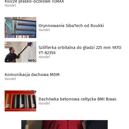
Klucze płasko-oczkowe TORAX
Handel
Sklepy muzyczne
(10)
Spożywcze artykuły
(49)
Orynnowanie SibaTech od Ruukki
Handel
Supermarkety
(10)
Szlifierka orbitalna do gładzi 225 mm YATO
Szkło techniczne
(2)
YT-82356
Handel
Środki czystości
(5)
Komunikacja dachowa MDM
Handel
Świece i znicze
(7)
Telefony komórkowe, akcesoria
(22)
Dachówka betonowa celtycka BMI Braas
Handel
Telefony, telefaksy, urządzenia łączności
(1)
Tytoń, artykuły tytoniowe
(17)