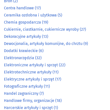
Broń
(2)
Elektroniczne artykuły i sprzęt
(22)
Centra handlowe
(17)
Ceramika ozdobna i użytkowa
(5)
Elektrotechniczne artykuły
(11)
Chemia gospodarcza
(19)
Cukiernie, ciastkarnie, cukiernicze wyroby
(27)
Elektryczne artykuły i sprzęt
(17)
Dekoracyjne artykuły
(13)
Dewocjonalia, artykuły komunijne, do chrztu
(9)
Fotograficzne artykuły
(11)
Dodatki krawieckie
(6)
Handel zagraniczny
(7)
Elektronarzędzia
(32)
Elektroniczne artykuły i sprzęt
(22)
Handlowe firmy, organizacje
(18)
Elektrotechniczne artykuły
(11)
Elektryczne artykuły i sprzęt
(17)
Harcerskie artykuły i sprzęt
(1)
Fotograficzne artykuły
(11)
Handel zagraniczny
(7)
Hurtownie wielobranżowe
(22)
Handlowe firmy, organizacje
(18)
Harcerskie artykuły i sprzęt
(1)
Kasy fiskalne
(12)