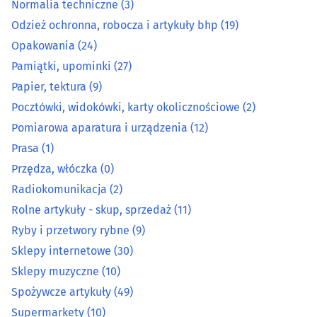
Maszyny i urządzenia rolnicze
(14)
Normalia techniczne
(3)
Odzież ochronna, robocza i artykuły bhp
(19)
Metale, metale kolorowe
(11)
Opakowania
(24)
Pamiątki, upominki
(27)
Metalowe artykuły
(26)
Papier, tektura
(9)
Pocztówki, widokówki, karty okolicznościowe
(2)
Mięso, wędliny, drób - detal
(15)
Pomiarowa aparatura i urządzenia
(12)
Narzędzia
(38)
Prasa
(1)
Przędza, włóczka
(0)
Normalia techniczne
(3)
Radiokomunikacja
(2)
Rolne artykuły - skup, sprzedaż
(11)
Odzież ochronna, robocza i artykuły bhp
(19)
Ryby i przetwory rybne
(9)
Sklepy internetowe
(30)
Opakowania
(24)
Sklepy muzyczne
(10)
Pamiątki, upominki
(27)
Spożywcze artykuły
(49)
Supermarkety
(10)