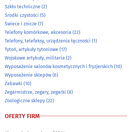
Papier, tektura
(9)
Szkło techniczne
(2)
Środki czystości
(5)
Pocztówki, widokówki, karty okolicznościowe
(2)
Świece i znicze
(7)
Telefony komórkowe, akcesoria
(22)
Pomiarowa aparatura i urządzenia
(12)
Telefony, telefaksy, urządzenia łączności
(1)
Prasa
(1)
Tytoń, artykuły tytoniowe
(17)
Wojskowe artykuły, militaria
(2)
Przędza, włóczka
(0)
Wyposażenie salonów kosmetycznych i fryzjerskich
(10)
Wyposażenie sklepów
(6)
Radiokomunikacja
(2)
Zabawki
(10)
Zegarmistrze, zegary, zegarki
(8)
Rolne artykuły - skup, sprzedaż
(11)
Zoologiczne sklepy
(22)
Ryby i przetwory rybne
(9)
OFERTY FIRM
Sklepy internetowe
(30)