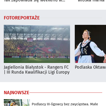
Tak zapowiada się weekend w
włoska marka 
regionie
Białymstoku
FOTOREPORTAŻE
Jagiellonia Białystok - Rangers FC
Podlaska Oktaw
| III Runda Kwalifikacji Ligi Europy
NAJNOWSZE
Podlascy III-ligowcy bez zwycięstwa. Małe