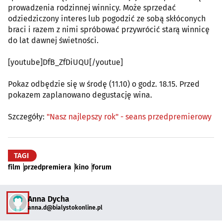
prowadzenia rodzinnej winnicy. Może sprzedać
odziedziczony interes lub pogodzić ze sobą skłóconych
braci i razem z nimi spróbować przywrócić starą winnicę
do lat dawnej świetności.
[youtube]DfB_ZfDiUQU[/youtue]
Pokaz odbędzie się w środę (11.10) o godz. 18.15. Przed
pokazem zaplanowano degustację wina.
Szczegóły:
"Nasz najlepszy rok" - seans przedpremierowy
TAGI
film
przedpremiera
kino
forum
Anna Dycha
anna.d@bialystokonline.pl