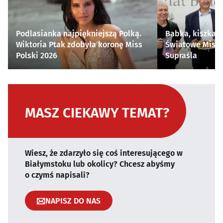
Podlasianka najpiękniejszą Polką.
Babka, kiszka i
Wiktoria Ptak zdobyła koronę Miss
Światowe Mistr
Polski 2026
Supraśla
MASZ CIEKAWY TEMAT?
Wiesz, że zdarzyło się coś interesującego w
Białymstoku lub okolicy? Chcesz abyśmy
o czymś napisali?
NAPISZ DO NAS