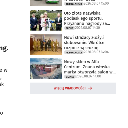
2026.08.07 15:00
AKTUALNOŚCI
Oto złote nazwiska
podlaskiego sportu.
Przyznano nagrody za
2026.08.07 14:30
2025 rok
SPORT
Nowi strażacy złożyli
ślubowanie. Wkrótce
ng.
rozpoczną służbę
2026.08.07 14:04
AKTUALNOŚCI
Nowy sklep w Alfa
Centrum. Znana włoska
że w
marka otworzyła salon w
,
2026.08.07 14:00
Białymstoku
BIZNES
ak
WIĘCEJ WIADOMOŚCI
zo