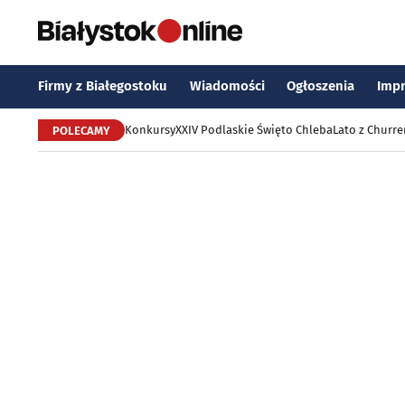
Firmy z Białegostoku
Wiadomości
Ogłoszenia
Imp
Konkursy
XXIV Podlaskie Święto Chleba
Lato z Churr
POLECAMY