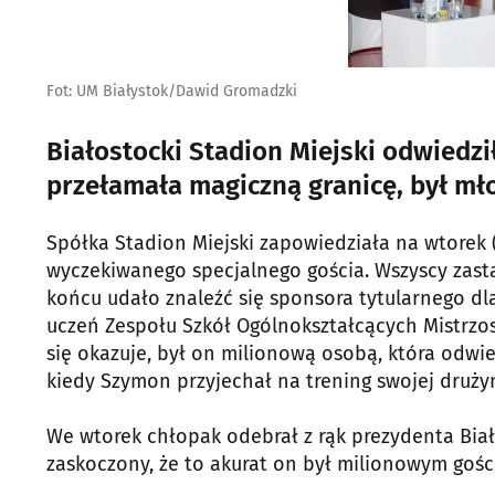
Fot: UM Białystok/Dawid Gromadzki
Białostocki Stadion Miejski odwiedził
przełamała magiczną granicę, był mło
Spółka Stadion Miejski zapowiedziała na wtorek
wyczekiwanego specjalnego gościa. Wszyscy zasta
końcu udało znaleźć się sponsora tytularnego dl
uczeń Zespołu Szkół Ogólnokształcących Mistrzo
się okazuje, był on milionową osobą, która odwied
kiedy Szymon przyjechał na trening swojej drużyn
We wtorek chłopak odebrał z rąk prezydenta Bia
zaskoczony, że to akurat on był milionowym gośc