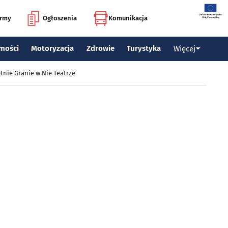
irmy
Ogłoszenia
Komunikacja
mości
Motoryzacja
Zdrowie
Turystyka
Więcej
tnie Granie w Nie Teatrze