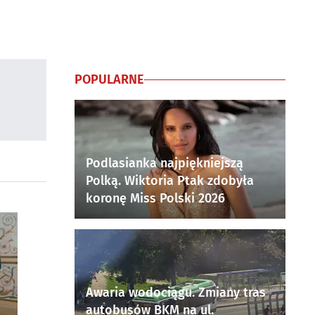
POPULARNE
Podlasianka najpiękniejszą
Polką. Wiktoria Ptak zdobyła
koronę Miss Polski 2026
Awaria wodociągu. Zmiany tras
autobusów BKM na ul.