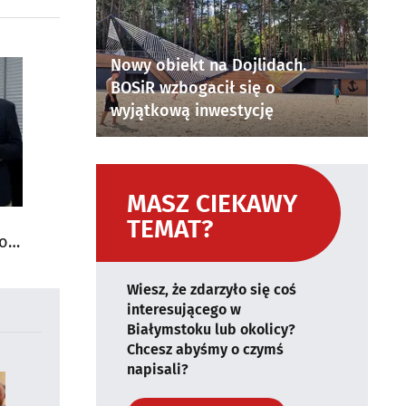
Nowy obiekt na Dojlidach.
BOSiR wzbogacił się o
wyjątkową inwestycję
MASZ CIEKAWY
TEMAT?
do
Wiesz, że zdarzyło się coś
interesującego w
Białymstoku lub okolicy?
Chcesz abyśmy o czymś
napisali?