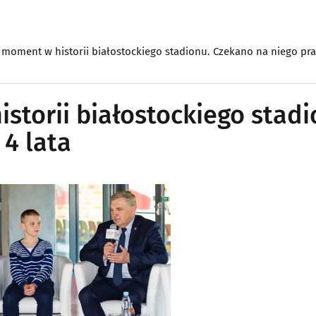
oment w historii białostockiego stadionu. Czekano na niego praw
torii białostockiego stadi
4 lata