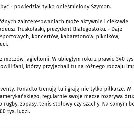
tu być - powiedział tylko onieśmielony Szymon.
 różnych zainteresowaniach może aktywnie i ciekawie
adeusz Truskolaski, prezydent Białegostoku. - Daje
 sportowych, koncertów, kabaretonów, pikników,
eci.
 z meczów Jagiellonii. W ubiegłym roku z prawie 340 tys
nowili fani, którzy przyjechali tu na różnego rodzaju im
enty. Ponadto trenują tu i grają nie tylko piłkarze. W
olu amerykańskiego, regularnie swoje mecze rozgrywa dr
o rugby, zapasy, tenis stołowy czy szachy. Na samym b
 tys. ludzi.