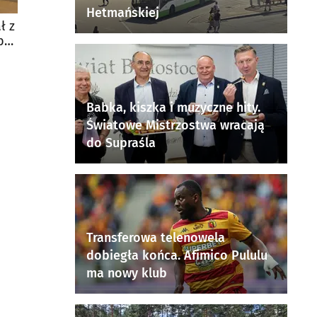
Hetmańskiej
ł z
był
Babka, kiszka i muzyczne hity.
Światowe Mistrzostwa wracają
do Supraśla
Transferowa telenowela
dobiegła końca. Afimico Pululu
ma nowy klub