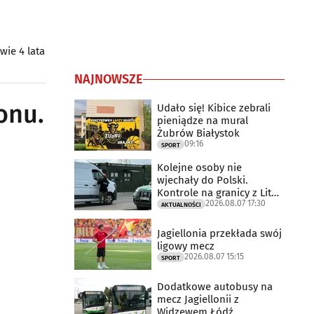
ie 4 lata
NAJNOWSZE
onu.
Udało się! Kibice zebrali
pieniądze na mural
Żubrów Białystok
09:16
SPORT
Kolejne osoby nie
wjechały do Polski.
Kontrole na granicy z Litwą
2026.08.07 17:30
trwają
AKTUALNOŚCI
Jagiellonia przekłada swój
ligowy mecz
2026.08.07 15:15
SPORT
Dodatkowe autobusy na
mecz Jagiellonii z
Widzewem Łódź