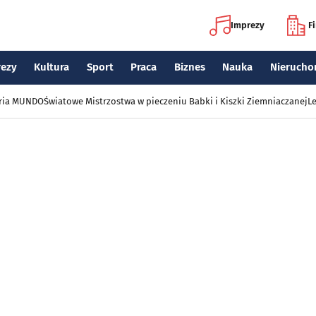
Imprezy
F
rezy
Kultura
Sport
Praca
Biznes
Nauka
Nierucho
eria MUNDO
Światowe Mistrzostwa w pieczeniu Babki i Kiszki Ziemniaczanej
Le