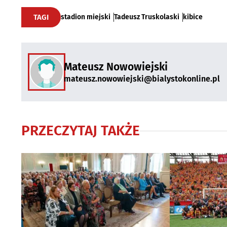
TAGI
stadion miejski
Tadeusz Truskolaski
kibice
Mateusz Nowowiejski
mateusz.nowowiejski@bialystokonline.pl
PRZECZYTAJ TAKŻE