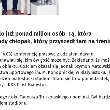
o już ponad milion osób. Tą, która
dy chłopak, który przyszedł tam na treni
 (14.03) konferencję prasową z udziałem dawno
nawiali się, kim ów gość może być. Zakładano, że mo
a obiektu. Gościem okazał się jednak Szymon Matowski
stwa Sportowego im. M. Konopnickiej w Białymstoku. J
ziła białostocki stadion. Stało się to w poniedziałek,
y - KKS Piast Białystok.
łegostoku Tadeusza Truskolaskiego upominki. Był bard
iem stadionu.