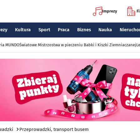
Imprezy
F
rezy
Kultura
Sport
Praca
Biznes
Nauka
Nierucho
eria MUNDO
Światowe Mistrzostwa w pieczeniu Babki i Kiszki Ziemniaczanej
Le
wadzki
Przeprowadzki, transport busem