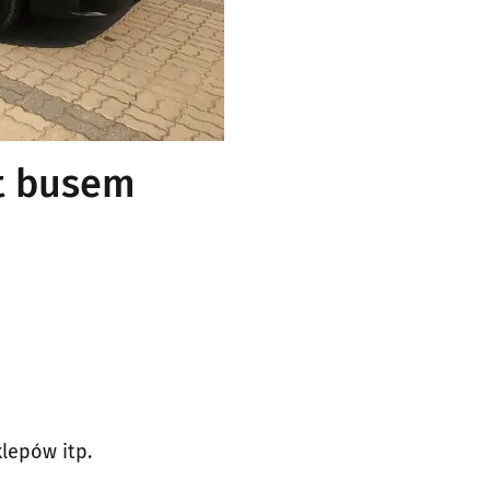
rt busem
lepów itp.