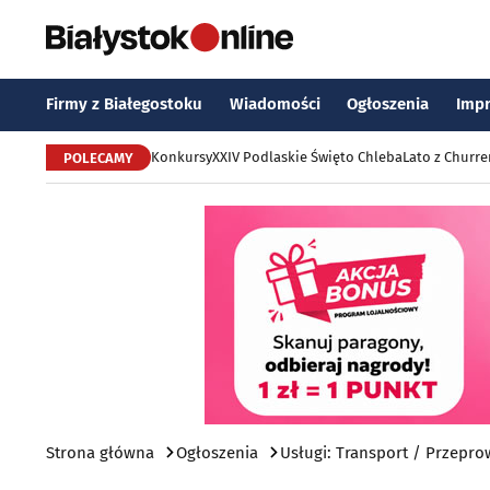
Firmy z Białegostoku
Wiadomości
Ogłoszenia
Imp
Konkursy
XXIV Podlaskie Święto Chleba
Lato z Churr
POLECAMY
Strona główna
Ogłoszenia
Usługi: Transport / Przepro