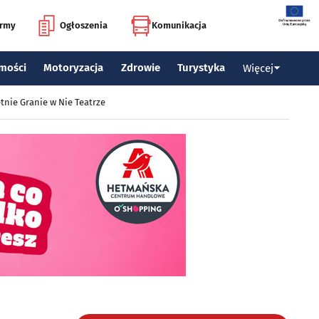
irmy
Ogłoszenia
Komunikacja
mości
Motoryzacja
Zdrowie
Turystyka
Więcej
tnie Granie w Nie Teatrze