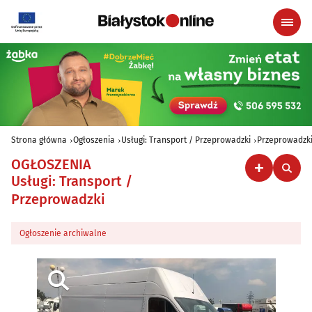
Strona główna
Ogłoszenia
Usługi: Transport / Przeprowadzki
Przeprowadzki
OGŁOSZENIA
Usługi: Transport /
Przeprowadzki
Ogłoszenie archiwalne