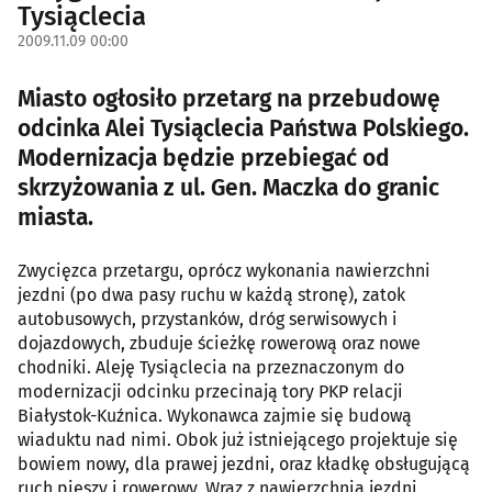
Tysiąclecia
2009.11.09 00:00
Miasto ogłosiło przetarg na przebudowę
odcinka Alei Tysiąclecia Państwa Polskiego.
Modernizacja będzie przebiegać od
skrzyżowania z ul. Gen. Maczka do granic
miasta.
Zwycięzca przetargu, oprócz wykonania nawierzchni
jezdni (po dwa pasy ruchu w każdą stronę), zatok
autobusowych, przystanków, dróg serwisowych i
dojazdowych, zbuduje ścieżkę rowerową oraz nowe
chodniki. Aleję Tysiąclecia na przeznaczonym do
modernizacji odcinku przecinają tory PKP relacji
Białystok-Kuźnica. Wykonawca zajmie się budową
wiaduktu nad nimi. Obok już istniejącego projektuje się
bowiem nowy, dla prawej jezdni, oraz kładkę obsługującą
ruch pieszy i rowerowy. Wraz z nawierzchnią jezdni