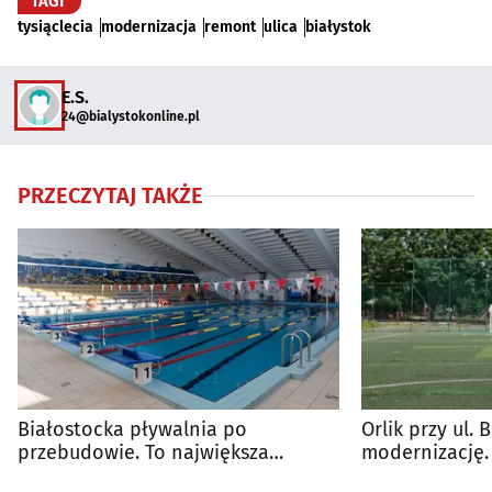
TAGI
tysiąclecia
modernizacja
remont
ulica
białystok
E.S.
24@bialystokonline.pl
PRZECZYTAJ TAKŻE
Białostocka pływalnia po
Orlik przy ul.
przebudowie. To największa
modernizację.
inwestycja od 50 lat
umowę