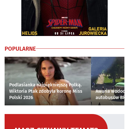
POPULARNE
Podlasianka najpiękniejszą Polką.
Wiktoria Ptak zdobyła koronę Miss
Awaria wodocią
Polski 2026
autobusów BKM 