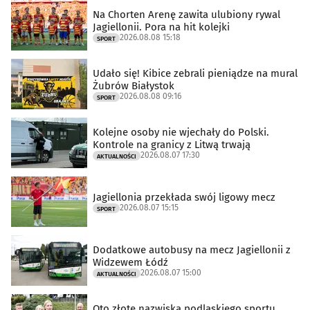
Na Chorten Arenę zawita ulubiony rywal
Jagiellonii. Pora na hit kolejki
2026.08.08 15:18
SPORT
Udało się! Kibice zebrali pieniądze na mural
Żubrów Białystok
2026.08.08 09:16
SPORT
Kolejne osoby nie wjechały do Polski.
Kontrole na granicy z Litwą trwają
2026.08.07 17:30
AKTUALNOŚCI
Jagiellonia przekłada swój ligowy mecz
2026.08.07 15:15
SPORT
Dodatkowe autobusy na mecz Jagiellonii z
Widzewem Łódź
2026.08.07 15:00
AKTUALNOŚCI
Oto złote nazwiska podlaskiego sportu.