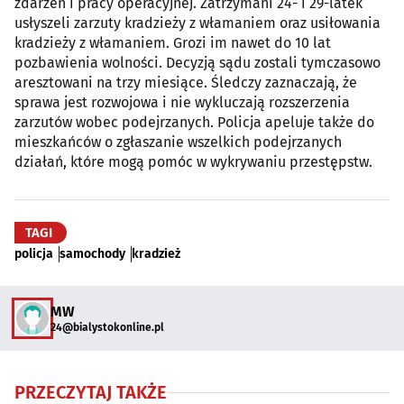
zdarzeń i pracy operacyjnej. Zatrzymani 24- i 29-latek
usłyszeli zarzuty kradzieży z włamaniem oraz usiłowania
kradzieży z włamaniem. Grozi im nawet do 10 lat
pozbawienia wolności. Decyzją sądu zostali tymczasowo
aresztowani na trzy miesiące. Śledczy zaznaczają, że
sprawa jest rozwojowa i nie wykluczają rozszerzenia
zarzutów wobec podejrzanych. Policja apeluje także do
mieszkańców o zgłaszanie wszelkich podejrzanych
działań, które mogą pomóc w wykrywaniu przestępstw.
TAGI
policja
samochody
kradzież
MW
24@bialystokonline.pl
PRZECZYTAJ TAKŻE