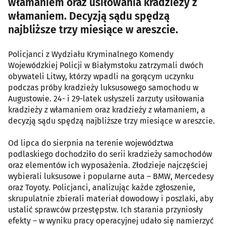
włamaniem oraz usiłowania kradzieży z
włamaniem. Decyzją sądu spędzą
najbliższe trzy miesiące w areszcie.
Policjanci z Wydziału Kryminalnego Komendy
Wojewódzkiej Policji w Białymstoku zatrzymali dwóch
obywateli Litwy, którzy wpadli na gorącym uczynku
podczas próby kradzieży luksusowego samochodu w
Augustowie. 24- i 29-latek usłyszeli zarzuty usiłowania
kradzieży z włamaniem oraz kradzieży z włamaniem, a
decyzją sądu spędzą najbliższe trzy miesiące w areszcie.
Od lipca do sierpnia na terenie województwa
podlaskiego dochodziło do serii kradzieży samochodów
oraz elementów ich wyposażenia. Złodzieje najczęściej
wybierali luksusowe i popularne auta – BMW, Mercedesy
oraz Toyoty. Policjanci, analizując każde zgłoszenie,
skrupulatnie zbierali materiał dowodowy i poszlaki, aby
ustalić sprawców przestępstw. Ich starania przyniosły
efekty – w wyniku pracy operacyjnej udało się namierzyć