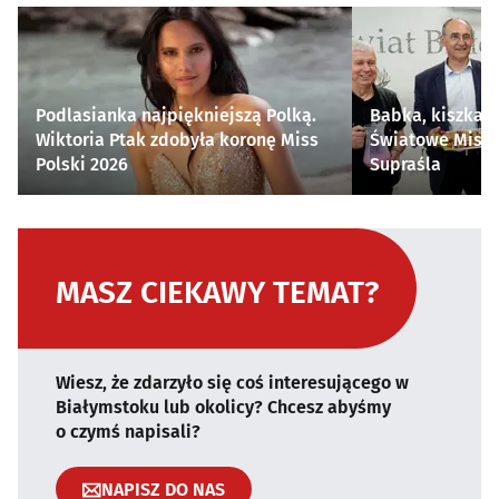
Podlasianka najpiękniejszą Polką.
Babka, kiszka i
Wiktoria Ptak zdobyła koronę Miss
Światowe Mistr
Polski 2026
Supraśla
MASZ CIEKAWY TEMAT?
Wiesz, że zdarzyło się coś interesującego w
Białymstoku lub okolicy? Chcesz abyśmy
o czymś napisali?
NAPISZ DO NAS