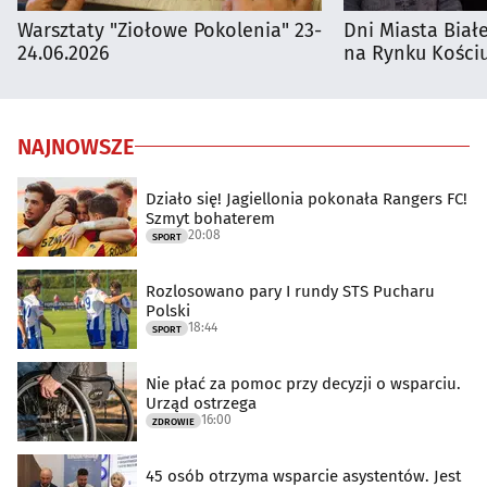
Warsztaty "Ziołowe Pokolenia" 23-
Dni Miasta Biał
24.06.2026
na Rynku Kościu
NAJNOWSZE
Działo się! Jagiellonia pokonała Rangers FC!
Szmyt bohaterem
20:08
SPORT
Rozlosowano pary I rundy STS Pucharu
Polski
18:44
SPORT
Nie płać za pomoc przy decyzji o wsparciu.
Urząd ostrzega
16:00
ZDROWIE
45 osób otrzyma wsparcie asystentów. Jest