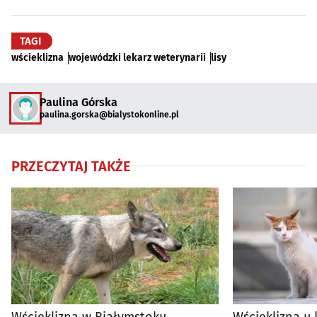
TAGI
wścieklizna
wojewódzki lekarz weterynarii
lisy
Paulina Górska
paulina.gorska@bialystokonline.pl
PRZECZYTAJ TAKŻE
Wścieklizna w Białymstoku.
Wścieklizna u 