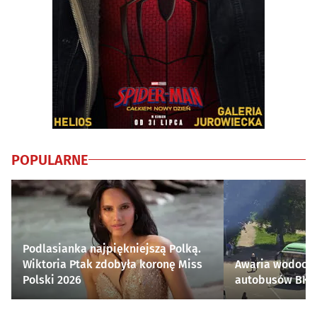
POPULARNE
Podlasianka najpiękniejszą Polką.
Wiktoria Ptak zdobyła koronę Miss
Awaria wodocią
Polski 2026
autobusów BKM 