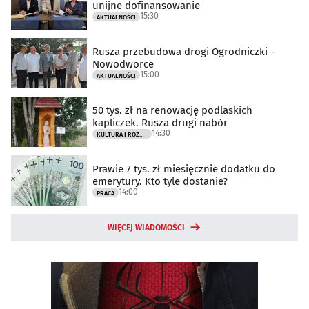
unijne dofinansowanie
15:30
AKTUALNOŚCI
Rusza przebudowa drogi Ogrodniczki -
Nowodworce
15:00
AKTUALNOŚCI
50 tys. zł na renowację podlaskich
kapliczek. Rusza drugi nabór
14:30
KULTURA I ROZRYWKA
Prawie 7 tys. zł miesięcznie dodatku do
emerytury. Kto tyle dostanie?
14:00
PRACA
WIĘCEJ WIADOMOŚCI