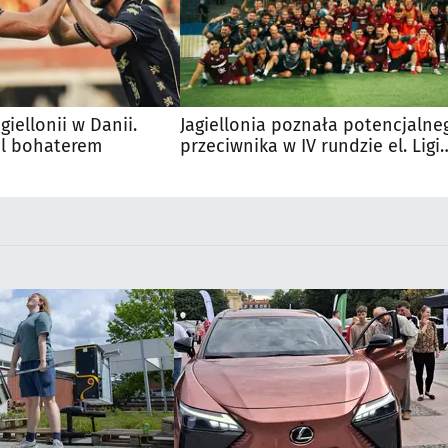
iellonii w Danii.
Jagiellonia poznała potencjalne
al bohaterem
przeciwnika w IV rundzie el. Ligi
Europy