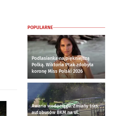
POPULARNE
Podlasianka najpiękniejszą
Polką. Wiktoria Ptak zdobyła
koronę Miss Polski 2026
Awaria wodociągu. Zmiany tras
autobusów BKM na ul.