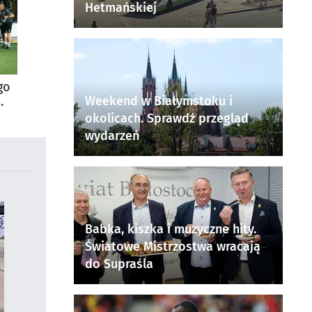
Hetmańskiej
go
Weekend w Białymstoku i
okolicach. Sprawdź przegląd
wydarzeń
Babka, kiszka i muzyczne hity.
Światowe Mistrzostwa wracają
do Supraśla