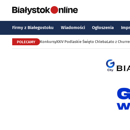
Firmy z Białegostoku
Wiadomości
Ogłoszenia
Imp
Konkursy
XXIV Podlaskie Święto Chleba
Lato z Churr
POLECAMY