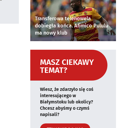
Transferowa telenowela
dobiegła końca. Afimico Pululu
ma nowy klub
MASZ CIEKAWY
TEMAT?
Wiesz, że zdarzyło się coś
interesującego w
Białymstoku lub okolicy?
Chcesz abyśmy o czymś
napisali?