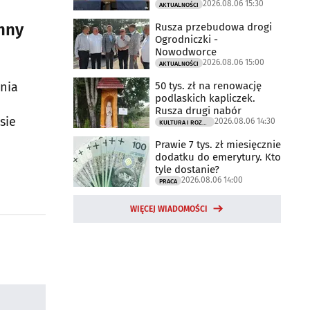
2026.08.06 15:30
AKTUALNOŚCI
nny
Rusza przebudowa drogi
Ogrodniczki -
Nowodworce
2026.08.06 15:00
AKTUALNOŚCI
50 tys. zł na renowację
nia
podlaskich kapliczek.
Rusza drugi nabór
sie
2026.08.06 14:30
KULTURA I ROZRYWKA
Prawie 7 tys. zł miesięcznie
dodatku do emerytury. Kto
tyle dostanie?
2026.08.06 14:00
PRACA
WIĘCEJ WIADOMOŚCI