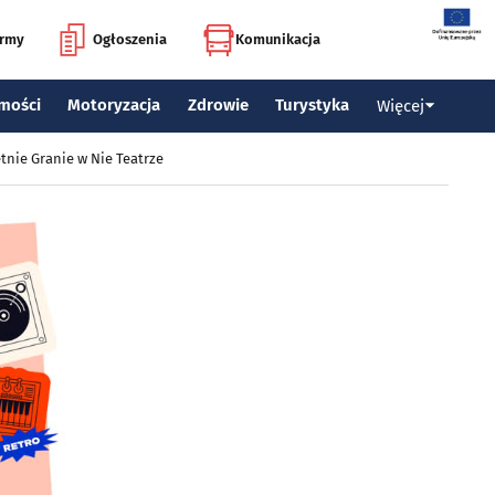
irmy
Ogłoszenia
Komunikacja
mości
Motoryzacja
Zdrowie
Turystyka
Więcej
tnie Granie w Nie Teatrze