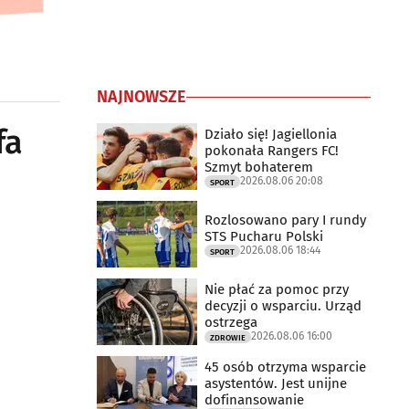
NAJNOWSZE
fa
Działo się! Jagiellonia
pokonała Rangers FC!
Szmyt bohaterem
2026.08.06 20:08
SPORT
Rozlosowano pary I rundy
STS Pucharu Polski
2026.08.06 18:44
SPORT
Nie płać za pomoc przy
decyzji o wsparciu. Urząd
ostrzega
2026.08.06 16:00
ZDROWIE
45 osób otrzyma wsparcie
asystentów. Jest unijne
dofinansowanie