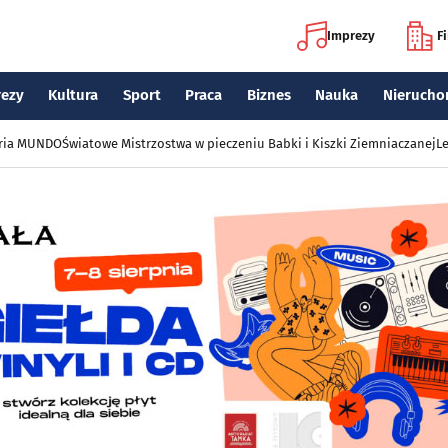
Imprezy
F
rezy
Kultura
Sport
Praca
Biznes
Nauka
Nierucho
eria MUNDO
Światowe Mistrzostwa w pieczeniu Babki i Kiszki Ziemniaczanej
Le