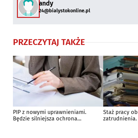
andy
24@bialystokonline.pl
PRZECZYTAJ TAKŻE
PIP z nowymi uprawnieniami.
Staż pracy ob
Będzie silniejsza ochrona
zatrudnienia.
pracowników
wielu osób