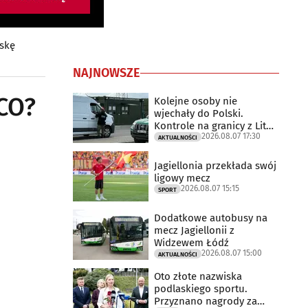
lskę
NAJNOWSZE
SCO?
Kolejne osoby nie
wjechały do Polski.
Kontrole na granicy z Litwą
2026.08.07 17:30
trwają
AKTUALNOŚCI
Jagiellonia przekłada swój
ligowy mecz
2026.08.07 15:15
SPORT
Dodatkowe autobusy na
mecz Jagiellonii z
Widzewem Łódź
2026.08.07 15:00
AKTUALNOŚCI
Oto złote nazwiska
podlaskiego sportu.
Przyznano nagrody za