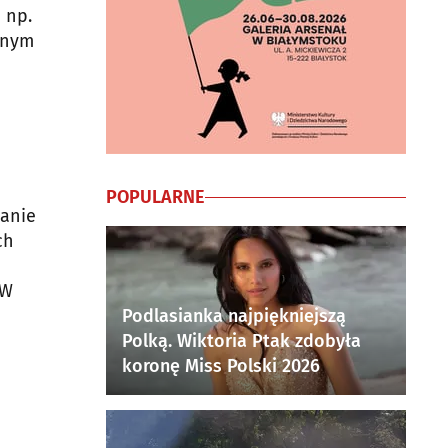
 np.
jnym
POPULARNE
ianie
ch
i
 W
Podlasianka najpiękniejszą
Polką. Wiktoria Ptak zdobyła
koronę Miss Polski 2026