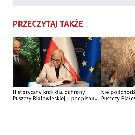
PRZECZYTAJ TAKŻE
Historyczny krok dla ochrony
Nie podchodź
Puszczy Białowieskiej – podpisano
Puszczy Biało
plan UNESCO
zachować dys