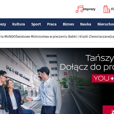
Imprezy
F
rezy
Kultura
Sport
Praca
Biznes
Nauka
Nierucho
eria MUNDO
Światowe Mistrzostwa w pieczeniu Babki i Kiszki Ziemniaczanej
Le