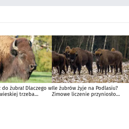
 do żubra! Dlaczego w
Ile żubrów żyje na Podlasiu?
wieskiej trzeba
Zimowe liczenie przyniosło
tans?
konkretne dane