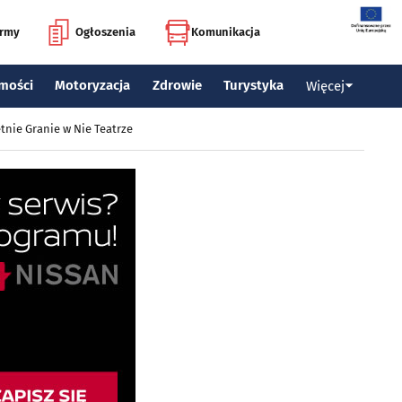
irmy
Ogłoszenia
Komunikacja
mości
Motoryzacja
Zdrowie
Turystyka
Więcej
tnie Granie w Nie Teatrze