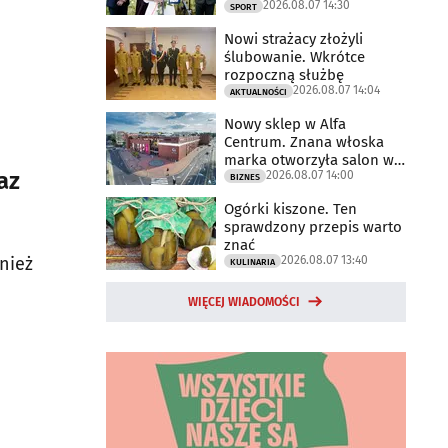
2026.08.07 14:30
2025 rok
SPORT
Nowi strażacy złożyli
ślubowanie. Wkrótce
rozpoczną służbę
2026.08.07 14:04
AKTUALNOŚCI
Nowy sklep w Alfa
Centrum. Znana włoska
marka otworzyła salon w
az
2026.08.07 14:00
Białymstoku
BIZNES
Ogórki kiszone. Ten
sprawdzony przepis warto
znać
2026.08.07 13:40
nież
KULINARIA
WIĘCEJ WIADOMOŚCI