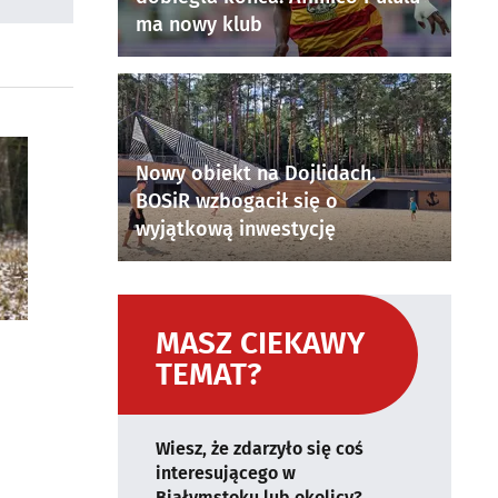
ma nowy klub
Nowy obiekt na Dojlidach.
BOSiR wzbogacił się o
wyjątkową inwestycję
MASZ CIEKAWY
TEMAT?
Wiesz, że zdarzyło się coś
interesującego w
Białymstoku lub okolicy?