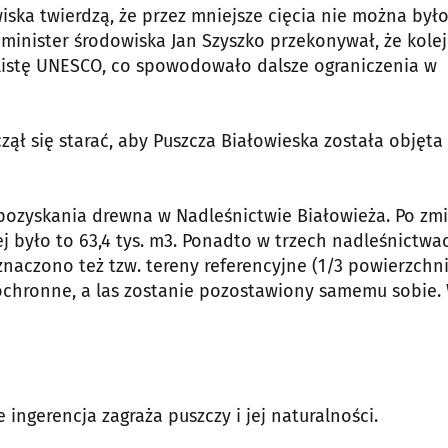
ska twierdzą, że przez mniejsze cięcia nie można było
minister środowiska Jan Szyszko przekonywał, że kole
 listę UNESCO, co spowodowało dalsze ograniczenia w
czął się starać, aby Puszcza Białowieska została objęta
pozyskania drewna w Nadleśnictwie Białowieża. Po zm
ej było to 63,4 tys. m3. Ponadto w trzech nadleśnictwa
aczono też tzw. tereny referencyjne (1/3 powierzchn
 ochronne, a las zostanie pozostawiony samemu sobie.
ingerencja zagraża puszczy i jej naturalności.