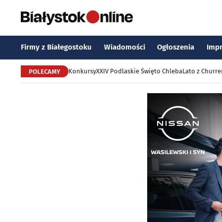
Firmy z Białegostoku
Wiadomości
Ogłoszenia
Imp
Konkursy
XXIV Podlaskie Święto Chleba
Lato z Churr
POLECAMY