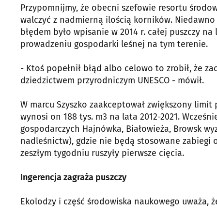
Przypomnijmy, że obecni szefowie resortu środowi
walczyć z nadmierną ilością korników. Niedawno 
błędem było wpisanie w 2014 r. całej puszczy na
prowadzeniu gospodarki leśnej na tym terenie.
- Ktoś popełnił błąd albo celowo to zrobił, że za
dziedzictwem przyrodniczym UNESCO - mówił.
W marcu Szyszko zaakceptował zwiększony limit 
wynosi on 188 tys. m3 na lata 2012-2021. Wcześni
gospodarczych Hajnówka, Białowieża, Browsk wyzn
nadleśnictw), gdzie nie będą stosowane zabiegi
zeszłym tygodniu ruszyły pierwsze cięcia.
Ingerencja zagraża puszczy
Ekolodzy i część środowiska naukowego uważa, że 