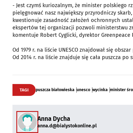
- Jest czymś kuriozalnym, że minister polskiego 
pielęgnować nasz największy przyrodniczy skarb, 
kwestionuje zasadność założeń ochronnych ustal
ekspertów tej organizacji pozwoli ministerstwu z
komentuje Robert Cyglicki, dyrektor Greenpeace 
Od 1979 r. na liście UNESCO znajdował się obsza
Od 2014 r. na liście znajduje się cała puszcza po st
TAGI
puszcza białowieska
unesco
wycinka
minister śr
Anna Dycha
anna.d@bialystokonline.pl