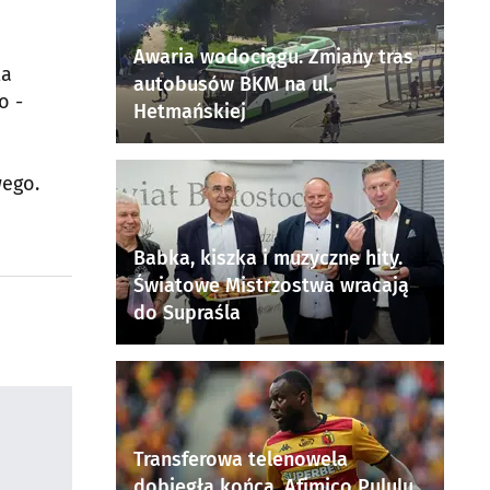
Awaria wodociągu. Zmiany tras
ta
autobusów BKM na ul.
o -
Hetmańskiej
wego.
Babka, kiszka i muzyczne hity.
Światowe Mistrzostwa wracają
do Supraśla
Transferowa telenowela
dobiegła końca. Afimico Pululu