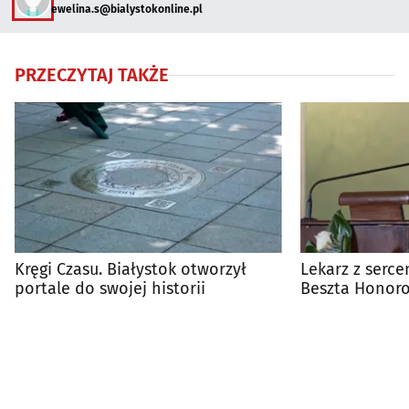
ewelina.s@bialystokonline.pl
PRZECZYTAJ TAKŻE
Kręgi Czasu. Białystok otworzył
Lekarz z serce
portale do swojej historii
Beszta Honor
Białegostoku