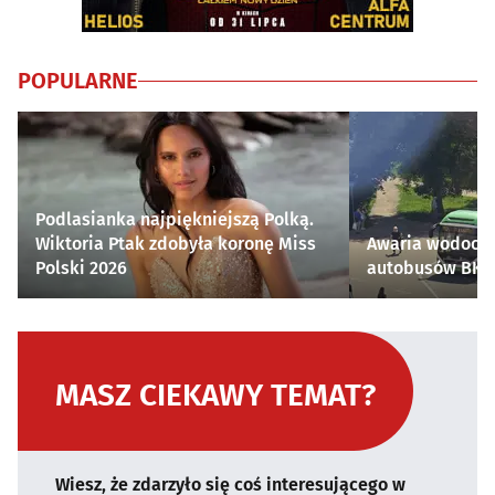
POPULARNE
Podlasianka najpiękniejszą Polką.
Wiktoria Ptak zdobyła koronę Miss
Awaria wodocią
Polski 2026
autobusów BKM 
MASZ CIEKAWY TEMAT?
Wiesz, że zdarzyło się coś interesującego w