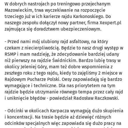
W dobrych nastrojach po treningowo przejechanym
Mazowieckim, trwa wyczekiwanie na rozpoczęcie
trzeciego już w ich karierze rajdu Karkonoskiego. Do
naszego zespołu dołączył nowy partner, firma Xexpert.pl
zajmująca się doradztwem ubezpieczeniowym.
- Przed nami mój ulubiony rajd asfaltowy, na który
czekam z niecierpliwością. Będzie to nasz drugi występ w
RSMP i mam nadzieję, że zdecydowanie bardziej udany
niż pierwszy na rajdzie Świdnickim. Bardzo lubię trasy w
okolicy Jeleniej Góry, mam też dobre wspomnienia z
zeszłego roku z tego rajdu, kiedy to zajęliśmy 2 miejsce w
Rajdowym Pucharze Polski. Oesy zapowiadają się bardzo
wymagające i techniczne. Dla nas priorytetem na tym
rajdzie będzie utrzymanie równego tempa przez cały rajd
i uniknięcie błędów - powiedział Radosław Raczkowski.
- Odcinki w okolicach Karpacza wymagają dużo skupienia
i koncentracji. Na trasie będzie aż dziewięć różnych
odcinków specjalnych więc zapowiada się dużo pracy na