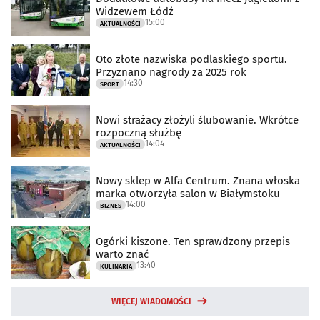
Widzewem Łódź
15:00
AKTUALNOŚCI
Oto złote nazwiska podlaskiego sportu.
Przyznano nagrody za 2025 rok
14:30
SPORT
Nowi strażacy złożyli ślubowanie. Wkrótce
rozpoczną służbę
14:04
AKTUALNOŚCI
Nowy sklep w Alfa Centrum. Znana włoska
marka otworzyła salon w Białymstoku
14:00
BIZNES
Ogórki kiszone. Ten sprawdzony przepis
warto znać
13:40
KULINARIA
WIĘCEJ WIADOMOŚCI