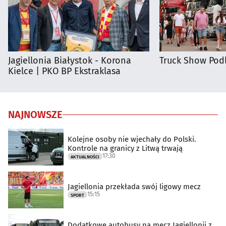
Jagiellonia Białystok - Korona
Truck Show Podl
Kielce | PKO BP Ekstraklasa
NAJNOWSZE
Kolejne osoby nie wjechały do Polski.
Kontrole na granicy z Litwą trwają
17:30
AKTUALNOŚCI
Jagiellonia przekłada swój ligowy mecz
15:15
SPORT
Dodatkowe autobusy na mecz Jagiellonii z