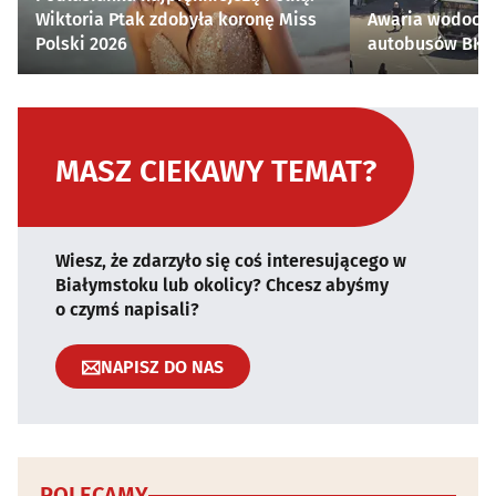
Wiktoria Ptak zdobyła koronę Miss
Awaria wodocią
Polski 2026
autobusów BKM 
MASZ CIEKAWY TEMAT?
Wiesz, że zdarzyło się coś interesującego w
Białymstoku lub okolicy? Chcesz abyśmy
o czymś napisali?
NAPISZ DO NAS
POLECAMY