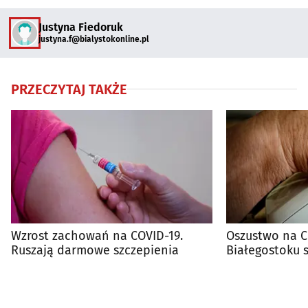
Justyna Fiedoruk
justyna.f@bialystokonline.pl
PRZECZYTAJ TAKŻE
Wzrost zachowań na COVID-19.
Oszustwo na C
Ruszają darmowe szczepienia
Białegostoku st