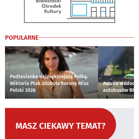
POPULARNE
Podlasianka najpiękniejszą Polką.
Wiktoria Ptak zdobyła koronę Miss
Awaria wodocią
Polski 2026
autobusów BKM 
MASZ CIEKAWY TEMAT?