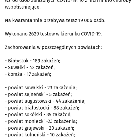
wśród osób zarażonych COVID-19. 16 z nich miało choroby
współistniejące.
Na kwarantannie przebywa teraz 19 066 osób.
Wykonano 2629 testów w kierunku COVID-19.
Zachorowania w poszczególnych powiatach:
- Białystok - 189 zakażeń;
- Suwałki - 42 zakażeń;
- Łomża - 17 zakażeń;
- powiat suwalski - 23 zakażenia;
- powiat sejneński - 5 zakażeń;
- powiat augustowski - 44 zakażenia;
- powiat białostocki - 88 zakażeń;
- powiat sokólski - 35 zakażeń;
- powiat moniecki -23 zakażenia;
- powiat grajewski - 20 zakażeń;
- powiat kolneński - 10 zakażeń;