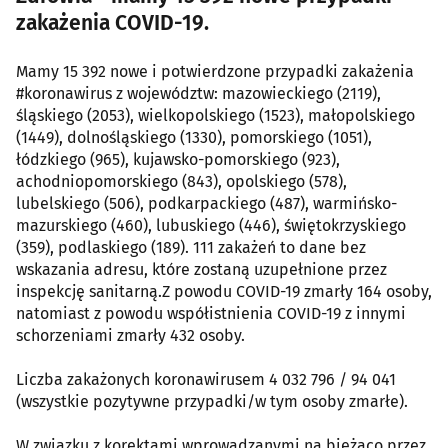
zakażenia COVID-19.
Mamy 15 392 nowe i potwierdzone przypadki zakażenia
#koronawirus z województw: mazowieckiego (2119),
śląskiego (2053), wielkopolskiego (1523), małopolskiego
(1449), dolnośląskiego (1330), pomorskiego (1051),
łódzkiego (965), kujawsko-pomorskiego (923),
achodniopomorskiego (843), opolskiego (578),
lubelskiego (506), podkarpackiego (487), warmińsko-
mazurskiego (460), lubuskiego (446), świętokrzyskiego
(359), podlaskiego (189). 111 zakażeń to dane bez
wskazania adresu, które zostaną uzupełnione przez
inspekcję sanitarną.Z powodu COVID-19 zmarły 164 osoby,
natomiast z powodu współistnienia COVID-19 z innymi
schorzeniami zmarły 432 osoby.
Liczba zakażonych koronawirusem 4 032 796 / 94 041
(wszystkie pozytywne przypadki/w tym osoby zmarłe).
W związku z korektami wprowadzanymi na bieżąco przez