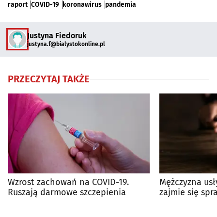
raport
COVID-19
koronawirus
pandemia
Justyna Fiedoruk
justyna.f@bialystokonline.pl
PRZECZYTAJ TAKŻE
Wzrost zachowań na COVID-19.
Mężczyzna usły
Ruszają darmowe szczepienia
zajmie się sp
pożyczek