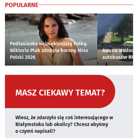
POPULARNE
Podlasianka najpiękniejszą Polką.
Wiktoria Ptak zdobyła koronę Miss
Awaria wodocią
Polski 2026
autobusów BKM 
MASZ CIEKAWY TEMAT?
Wiesz, że zdarzyło się coś interesującego w
Białymstoku lub okolicy? Chcesz abyśmy
o czymś napisali?