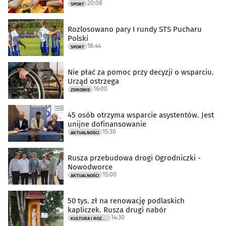
20:08
SPORT
Rozlosowano pary I rundy STS Pucharu
Polski
18:44
SPORT
Nie płać za pomoc przy decyzji o wsparciu.
Urząd ostrzega
16:00
ZDROWIE
45 osób otrzyma wsparcie asystentów. Jest
unijne dofinansowanie
15:30
AKTUALNOŚCI
Rusza przebudowa drogi Ogrodniczki -
Nowodworce
15:00
AKTUALNOŚCI
50 tys. zł na renowację podlaskich
kapliczek. Rusza drugi nabór
14:30
KULTURA I ROZRYWKA