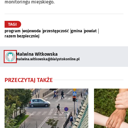
monitoringu miejskiego.
TAGI
program
wojewoda
przestępczość
gmina
powiat
razem bezpieczniej
Malwina Witkowska
malwina.witkowska@bialystokonline.pl
PRZECZYTAJ TAKŻE