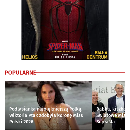
POPULARNE
Podlasianka najpiękniejszą Polką.
Babka, kiszka i
Wiktoria Ptak zdobyła koronę Miss
Światowe Mistr
Polski 2026
Supraśla