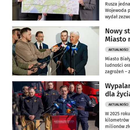
Rusza jedna
Wojewoda po
wydał zezwo
ekspresowej
Nowy st
Miasto 
AKTUALNOŚCI
Miasto Biał
ludności or
zagrożeń – 
działania t
Wypalan
dla życi
AKTUALNOŚCI
W 2025 roku
kilometrów 
milionów zł