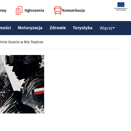
irmy
Ogłoszenia
Komunikacja
mości
Motoryzacja
Zdrowie
Turystyka
Więcej
tnie Granie w Nie Teatrze