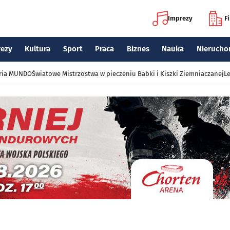
Imprezy
F
rezy
Kultura
Sport
Praca
Biznes
Nauka
Nierucho
eria MUNDO
Światowe Mistrzostwa w pieczeniu Babki i Kiszki Ziemniaczanej
Le