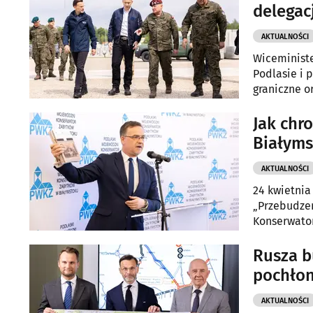
delegac
AKTUALNOŚCI
Wiceministe
Podlasie i 
graniczne o
bezpieczeńs
Jak chr
Białym
AKTUALNOŚCI
24 kwietnia
„Przebudzen
Konserwato
Rusza b
pochłon
AKTUALNOŚCI