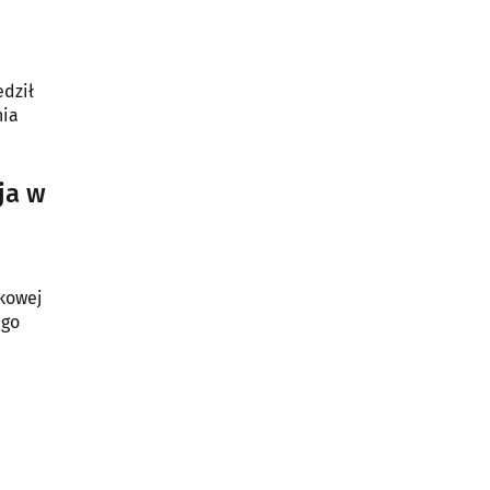
edził
nia
ja w
ukowej
ego