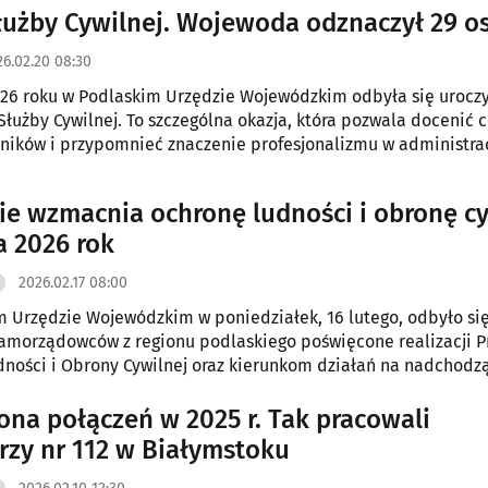
łużby Cywilnej. Wojewoda odznaczył 29 o
26.02.20 08:30
026 roku w Podlaskim Urzędzie Wojewódzkim odbyła się uroczy
 Służby Cywilnej. To szczególna okazja, która pozwala docenić
ników i przypomnieć znaczenie profesjonalizmu w administrac
ie wzmacnia ochronę ludności i obronę cy
a 2026 rok
2026.02.17 08:00
 Urzędzie Wojewódzkim w poniedziałek, 16 lutego, odbyło si
amorządowców z regionu podlaskiego poświęcone realizacji 
ności i Obrony Cywilnej oraz kierunkom działań na nadchodzą
u uczestniczył m.in. marszałek Łukasz Prokorym.
iona połączeń w 2025 r. Tak pracowali
rzy nr 112 w Białymstoku