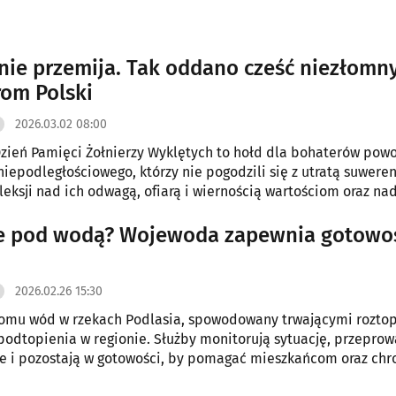
nie przemija. Tak oddano cześć niezłom
om Polski
2026.03.02 08:00
ień Pamięci Żołnierzy Wyklętych to hołd dla bohaterów pow
iepodległościowego, którzy nie pogodzili się z utratą suweren
eksji nad ich odwagą, ofiarą i wiernością wartościom oraz na
m przekazywania tej pamięci kolejnym pokoleniom.
ie pod wodą? Wojewoda zapewnia gotowo
2026.02.26 15:30
iomu wód w rzekach Podlasia, spowodowany trwającymi rozto
podtopienia w regionie. Służby monitorują sytuację, przepro
ne i pozostają w gotowości, by pomagać mieszkańcom oraz chro