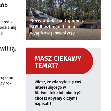
sób
Nowy obiekt na Dojlidach.
stość z
BOSiR wzbogacił się o
 codzienną
wyjątkową inwestycję
ji
wilną.
MASZ CIEKAWY
TEMAT?
ę
Programu
Wiesz, że zdarzyło się coś
cy rok.
interesującego w
Białymstoku lub okolicy?
Chcesz abyśmy o czymś
napisali?