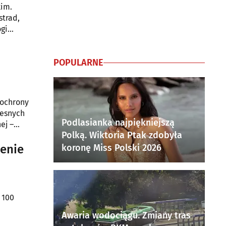
kim.
strad,
ogi
POPULARNE
 ochrony
zesnych
Podlasianka najpiękniejszą
ej –
Polką. Wiktoria Ptak zdobyła
żenie
koronę Miss Polski 2026
 100
Awaria wodociągu. Zmiany tras