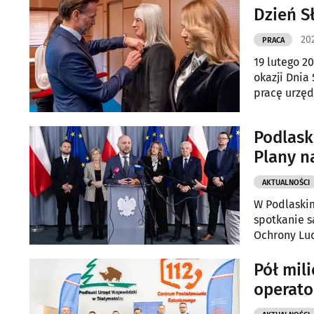
Dzień S
20
PRACA
19 lutego 2
okazji Dnia
pracę urzęd
publicznej.
Podlask
Plany n
AKTUALNOŚCI
W Podlaskim
spotkanie s
Ochrony Lud
W wydarzeni
Pół mil
operato