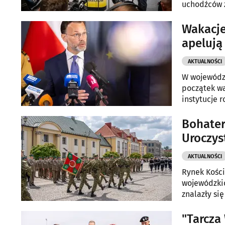
uchodźców z
Wakacje
apelują
AKTUALNOŚCI
W województ
początek wa
instytucje 
wakacje 202
Bohater
Uroczys
AKTUALNOŚCI
Rynek Kości
wojewódzkic
znalazły si
przemówien
"Tarcza