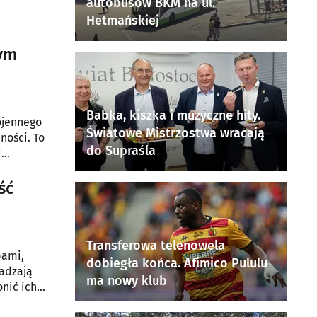
autobusów BKM na ul.
Hetmańskiej
nym
Babka, kiszka i muzyczne hity.
ojennego
Światowe Mistrzostwa wracają
ności. To
do Supraśla
d
ść
Transferowa telenowela
pami,
dobiegła końca. Afimico Pululu
wadzają
ma nowy klub
nić ich