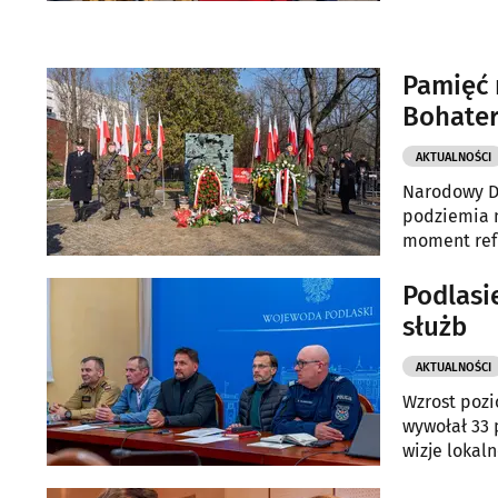
Pamięć 
Bohater
AKTUALNOŚCI
Narodowy Dz
podziemia n
moment refl
obowiązkie
Podlas
służb
AKTUALNOŚCI
Wzrost poz
wywołał 33 
wizje lokal
dobytek.