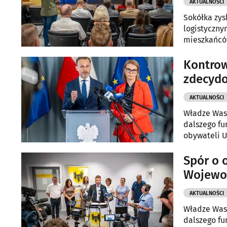
AKTUALNOŚCI
Sokółka zys
logistyczny
mieszkańcó
Ludności i 
Kontrow
zdecyd
AKTUALNOŚCI
Władze Wasi
dalszego fu
obywateli U
placówki, j
Spór o 
Wojewo
AKTUALNOŚCI
Władze Wasi
dalszego fu