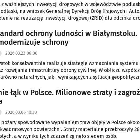
 z ważniejszych inwestycji drogowych w województwie podlas
dlaski, na wniosek Generalnej Dyrekcji Dróg Krajowych i Auto
lenie na realizację inwestycji drogowej (ZRID) dla odcinka dr
 S16 na trasie Knyszyn – Krynice.
andard ochrony ludności w Białymstoku.
modernizuje schrony
2026.03.23 08:00
ystok konsekwentnie realizuje strategię wzmacniania systemu
az rozwijania infrastruktury obrony cywilnej. W obliczu współc
zarówno naturalnych, jak i wynikających z sytuacji geopolityczn
e nabierają szczególnego znaczenia.
ie łąk w Polsce. Milionowe straty i zagro
a
2026.03.06 10:30
 pożary spowodowane wypalaniem traw objęły w Polsce około
kwadratowych powierzchni. Straty materialne przekroczyły 28
otych, a w wyniku tych zdarzeń zginęło siedem osób.