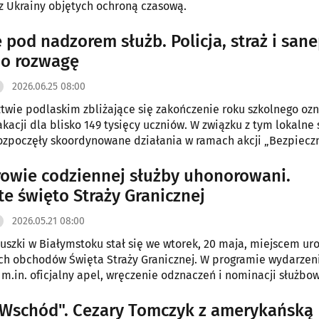
 Ukrainy objętych ochroną czasową.
 pod nadzorem służb. Policja, straż i san
 o rozwagę
2026.06.25 08:00
wie podlaskim zbliżające się zakończenie roku szkolnego oz
kacji dla blisko 149 tysięcy uczniów. W związku z tym lokalne 
rozpoczęły skoordynowane działania w ramach akcji „Bezpiecz
6”.
owie codziennej służby uhonorowani.
te święto Straży Granicznej
2026.05.21 08:00
uszki w Białymstoku stał się we wtorek, 20 maja, miejscem ur
h obchodów Święta Straży Granicznej. W programie wydarzen
ę m.in. oficjalny apel, wręczenie odznaczeń i nominacji służbo
ia okolicznościowe oraz widowiskowa defilada pododdziałów
 Wschód". Cezary Tomczyk z amerykańską