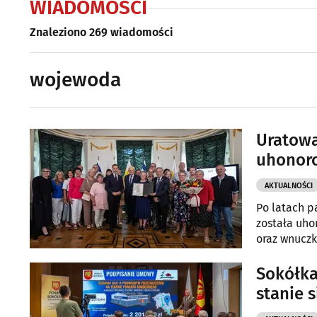
WIADOMOŚCI
Znaleziono 269 wiadomości
wojewoda
Uratowa
uhonoro
AKTUALNOŚCI
Po latach p
została uh
oraz wnucz
ich przodko
Sokółka
stanie 