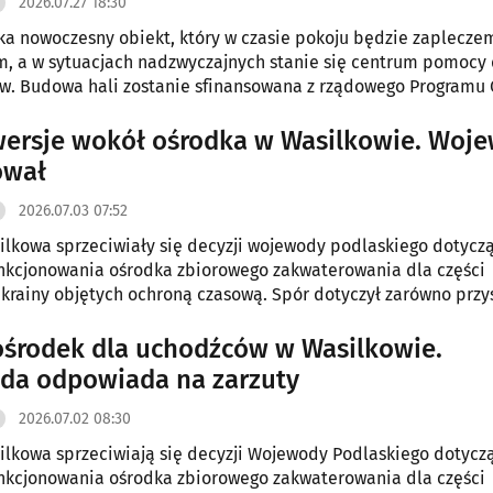
2026.07.27 18:30
ka nowoczesny obiekt, który w czasie pokoju będzie zaplecze
m, a w sytuacjach nadzwyczajnych stanie się centrum pomocy 
w. Budowa hali zostanie sfinansowana z rządowego Programu
Obrony Cywilnej, z którego na inwestycję przeznaczono 2,2 mln 
ersje wokół ośrodka w Wasilkowie. Woj
ował
2026.07.03 07:52
lkowa sprzeciwiały się decyzji wojewody podlaskiego dotycz
nkcjonowania ośrodka zbiorowego zakwaterowania dla części
krainy objętych ochroną czasową. Spór dotyczył zarówno przys
ak i sposobu jej prowadzenia.
ośrodek dla uchodźców w Wasilkowie.
da odpowiada na zarzuty
2026.07.02 08:30
lkowa sprzeciwiają się decyzji Wojewody Podlaskiego dotycz
nkcjonowania ośrodka zbiorowego zakwaterowania dla części