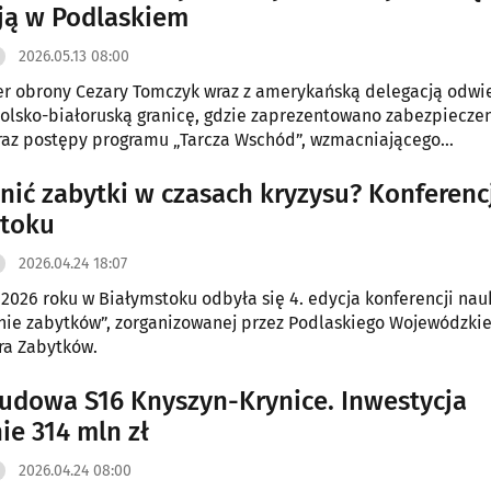
ją w Podlaskiem
2026.05.13 08:00
r obrony Cezary Tomczyk wraz z amerykańską delegacją odwi
polsko-białoruską granicę, gdzie zaprezentowano zabezpiecze
raz postępy programu „Tarcza Wschód”, wzmacniającego
two Polski i wschodniej flanki NATO.
onić zabytki w czasach kryzysu? Konferenc
stoku
2026.04.24 18:07
 2026 roku w Białymstoku odbyła się 4. edycja konferencji na
ie zabytków”, zorganizowanej przez Podlaskiego Wojewódzki
ra Zabytków.
udowa S16 Knyszyn-Krynice. Inwestycja
ie 314 mln zł
2026.04.24 08:00