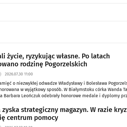
li życie, ryzykując własne. Po latach
wano rodzinę Pogorzelskich
2026.07.30 11:00
amięć o niezwykłej odwadze Władysławy i Bolesława Pogorzel
onorowana w wyjątkowy sposób. W Białymstoku córka Wanda Ta
ka Barbara Leończuk odebrały honorowe medale i dyplomy pr
m przez Instytut Yad Vashem.
 zyska strategiczny magazyn. W razie kry
się centrum pomocy