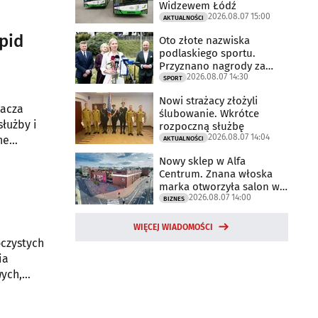
Widzewem Łódź
2026.08.07 15:00
AKTUALNOŚCI
epid
Oto złote nazwiska
podlaskiego sportu.
Przyznano nagrody za
2026.08.07 14:30
2025 rok
SPORT
Nowi strażacy złożyli
nacza
ślubowanie. Wkrótce
służby i
rozpoczną służbę
2026.08.07 14:04
ne
AKTUALNOŚCI
Nowy sklep w Alfa
Centrum. Znana włoska
marka otworzyła salon w
2026.08.07 14:00
Białymstoku
BIZNES
WIĘCEJ WIADOMOŚCI
oczystych
ia
wych,
.