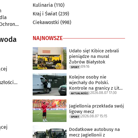
Kulinaria
(110)
m
Kraj i Świat
(239)
dla
Ciekawostki
(998)
 Ochrony
zł.
NAJNOWSZE
ewoda
Udało się! Kibice zebrali
pieniądze na mural
Żubrów Białystok
09:16
SPORT
ącej
Kolejne osoby nie
złości
wjechały do Polski.
Kontrole na granicy z Litwą
2026.08.07 17:30
trwają
AKTUALNOŚCI
Jagiellonia przekłada swój
ligowy mecz
2026.08.07 15:15
SPORT
ącej
Dodatkowe autobusy na
mecz Jagiellonii z