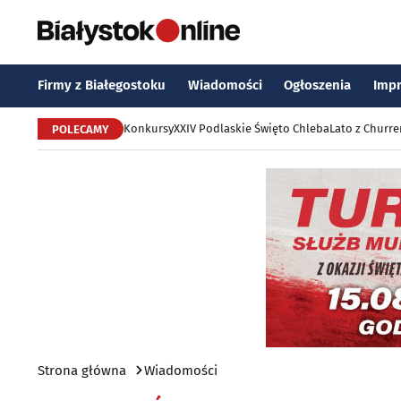
Firmy z Białegostoku
Wiadomości
Ogłoszenia
Imp
Konkursy
XXIV Podlaskie Święto Chleba
Lato z Churr
POLECAMY
Strona główna
Wiadomości