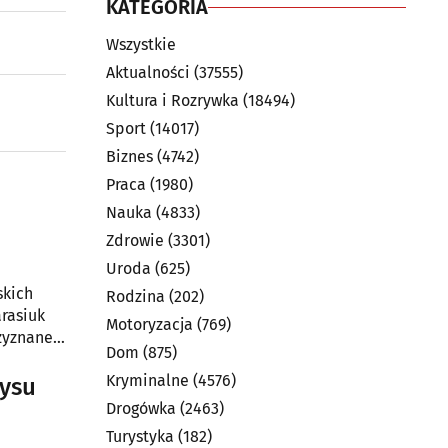
KATEGORIA
Wszystkie
Aktualności
(37555)
Kultura i Rozrywka
(18494)
Sport
(14017)
Biznes
(4742)
Praca
(1980)
Nauka
(4833)
Zdrowie
(3301)
Uroda
(625)
skich
Rodzina
(202)
rasiuk
Motoryzacja
(769)
zyznane
Dom
(875)
Kryminalne
(4576)
zysu
Drogówka
(2463)
Turystyka
(182)