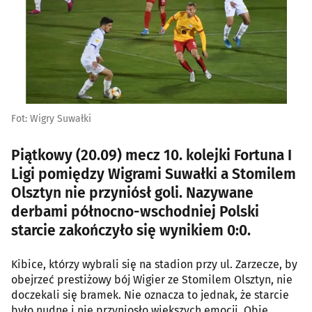
Fot: Wigry Suwałki
Piątkowy (20.09) mecz 10. kolejki Fortuna I
Ligi pomiędzy Wigrami Suwałki a Stomilem
Olsztyn nie przyniósł goli. Nazywane
derbami północno-wschodniej Polski
starcie zakończyło się wynikiem 0:0.
Kibice, którzy wybrali się na stadion przy ul. Zarzecze, by
obejrzeć prestiżowy bój Wigier ze Stomilem Olsztyn, nie
doczekali się bramek. Nie oznacza to jednak, że starcie
było nudne i nie przyniosło większych emocji. Obie