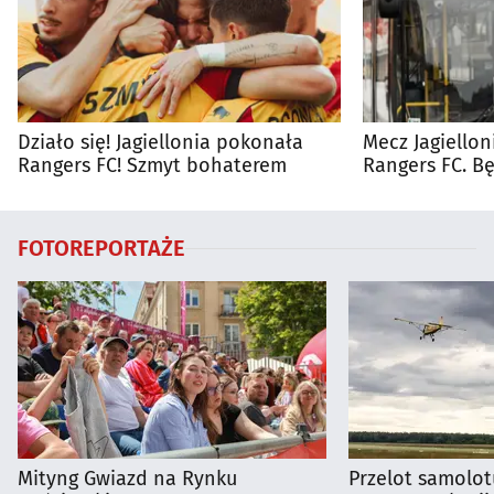
Działo się! Jagiellonia pokonała
Mecz Jagiellon
Rangers FC! Szmyt bohaterem
Rangers FC. 
autobusy dla 
FOTOREPORTAŻE
Mityng Gwiazd na Rynku
Przelot samolot