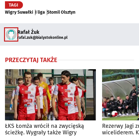
TAGI
Wigry Suwałki
I liga
Stomil Olsztyn
Rafał Żuk
rafal.zuk@bialystokonline.pl
PRZECZYTAJ TAKŻE
ŁKS Łomża wrócił na zwycięską
Rezerwy Jagi z
ścieżkę. Wygrały także Wigry
wiceliderem. K