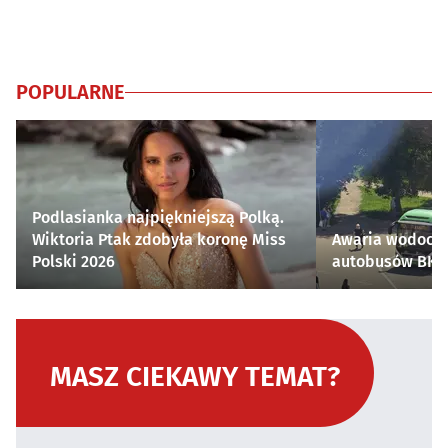
POPULARNE
Podlasianka najpiękniejszą Polką.
Wiktoria Ptak zdobyła koronę Miss
Awaria wodocią
Polski 2026
autobusów BKM 
MASZ CIEKAWY TEMAT?