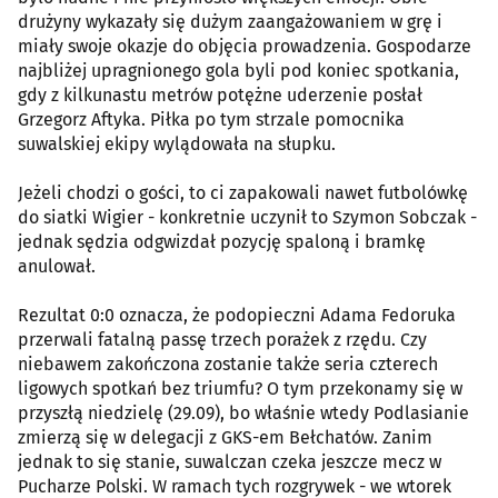
drużyny wykazały się dużym zaangażowaniem w grę i
miały swoje okazje do objęcia prowadzenia. Gospodarze
najbliżej upragnionego gola byli pod koniec spotkania,
gdy z kilkunastu metrów potężne uderzenie posłał
Grzegorz Aftyka. Piłka po tym strzale pomocnika
suwalskiej ekipy wylądowała na słupku.
Jeżeli chodzi o gości, to ci zapakowali nawet futbolówkę
do siatki Wigier - konkretnie uczynił to Szymon Sobczak -
jednak sędzia odgwizdał pozycję spaloną i bramkę
anulował.
Rezultat 0:0 oznacza, że podopieczni Adama Fedoruka
przerwali fatalną passę trzech porażek z rzędu. Czy
niebawem zakończona zostanie także seria czterech
ligowych spotkań bez triumfu? O tym przekonamy się w
przyszłą niedzielę (29.09), bo właśnie wtedy Podlasianie
zmierzą się w delegacji z GKS-em Bełchatów. Zanim
jednak to się stanie, suwalczan czeka jeszcze mecz w
Pucharze Polski. W ramach tych rozgrywek - we wtorek