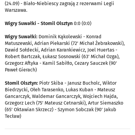
(24.09) - Biało-Niebiescy zagrają z rezerwami Legii
Warszawa.
Wigry Suwałki - Stomil Olsztyn
0:0 (0:0)
Wigry Suwałki:
Dominik Kąkolewski - Konrad
Matuszewski, Adrian Piekarski (72' Michał Żebrakowski),
Dawid Sołdecki, Adrian Karankiewicz, Joel Huertas -
Robert Bartczak, Łukasz Sosnowski (63' Michał Ozga),
Grzegorz Aftyka - Kamil Sabiłło, Cezary Sauczek (90'
Paweł Gierach)
Stomil Olsztyn:
Piotr Skiba - Janusz Bucholc, Wiktor
Biedrzycki, Ołeh Tarasenko, Lukas Kuban - Mateusz
Gancarczyk, Waldemar Gancarczyk, Wojciech Hajda,
Grzegorz Lech (75' Mateusz Cetnarski), Artur Siemaszko
(65' Oktawian Skrzecz) - Szymon Sobczak (90' Jakub
Tecław)