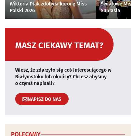
Wiktoria Ptak zdobyła koronę Miss
Światowe Mistr
Polski 2026
Supraśla
MASZ CIEKAWY TEMAT?
Wiesz, że zdarzyło się coś interesującego w
Białymstoku lub okolicy? Chcesz abyśmy
o czymś napisali?
NAPISZ DO NAS
POLECAMY