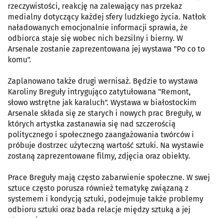
rzeczywistości, reakcję na zalewający nas przekaz
medialny dotyczący każdej sfery ludzkiego życia. Natłok
naładowanych emocjonalnie informacji sprawia, że
odbiorca staje się wobec nich bezsilny i bierny. W
Arsenale zostanie zaprezentowana jej wystawa "Po co to
komu".
Zaplanowano także drugi wernisaż. Będzie to wystawa
Karoliny Breguły intrygująco zatytułowana "Remont,
słowo wstrętne jak karaluch". Wystawa w białostockim
Arsenale składa się ze starych i nowych prac Breguły, w
których artystka zastanawia się nad szczerością
politycznego i społecznego zaangażowania twórców i
próbuje dostrzec użyteczną wartość sztuki. Na wystawie
zostaną zaprezentowane filmy, zdjęcia oraz obiekty.
Prace Breguły mają często zabarwienie społeczne. W swej
sztuce często porusza również tematykę związaną z
systemem i kondycją sztuki, podejmuje także problemy
odbioru sztuki oraz bada relacje między sztuką a jej