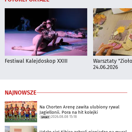
Festiwal Kalejdoskop XXIII
Warsztaty "Zioł
24.06.2026
NAJNOWSZE
Na Chorten Arenę zawita ulubiony rywal
Jagiellonii. Pora na hit kolejki
2026.08.08 15:18
SPORT
Udało się! Kibice zebrali pieniądze na mural