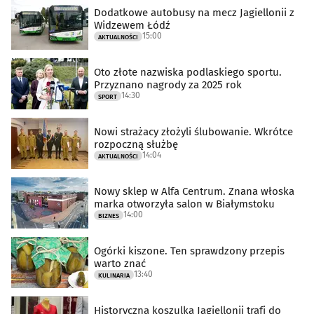
Dodatkowe autobusy na mecz Jagiellonii z
Widzewem Łódź
15:00
AKTUALNOŚCI
Oto złote nazwiska podlaskiego sportu.
Przyznano nagrody za 2025 rok
14:30
SPORT
Nowi strażacy złożyli ślubowanie. Wkrótce
rozpoczną służbę
14:04
AKTUALNOŚCI
Nowy sklep w Alfa Centrum. Znana włoska
marka otworzyła salon w Białymstoku
14:00
BIZNES
Ogórki kiszone. Ten sprawdzony przepis
warto znać
13:40
KULINARIA
Historyczna koszulka Jagiellonii trafi do