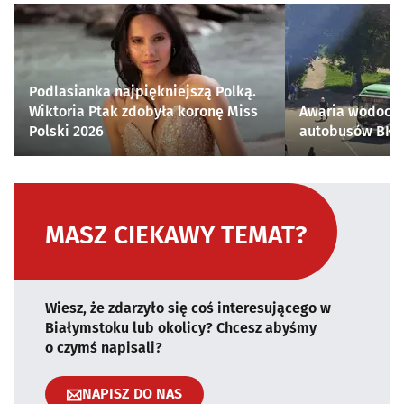
Podlasianka najpiękniejszą Polką.
Wiktoria Ptak zdobyła koronę Miss
Awaria wodocią
Polski 2026
autobusów BKM 
MASZ CIEKAWY TEMAT?
Wiesz, że zdarzyło się coś interesującego w
Białymstoku lub okolicy? Chcesz abyśmy
o czymś napisali?
NAPISZ DO NAS