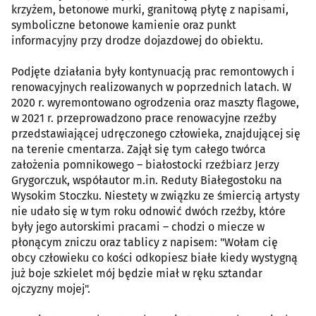
krzyżem, betonowe murki, granitową płytę z napisami,
symboliczne betonowe kamienie oraz punkt
informacyjny przy drodze dojazdowej do obiektu.
Podjęte działania były kontynuacją prac remontowych i
renowacyjnych realizowanych w poprzednich latach. W
2020 r. wyremontowano ogrodzenia oraz maszty flagowe,
w 2021 r. przeprowadzono prace renowacyjne rzeźby
przedstawiającej udręczonego człowieka, znajdującej się
na terenie cmentarza. Zajął się tym całego twórca
założenia pomnikowego – białostocki rzeźbiarz Jerzy
Grygorczuk, współautor m.in. Reduty Białegostoku na
Wysokim Stoczku. Niestety w związku ze śmiercią artysty
nie udało się w tym roku odnowić dwóch rzeźby, które
były jego autorskimi pracami – chodzi o miecze w
płonącym zniczu oraz tablicy z napisem: "Wołam cię
obcy człowieku co kości odkopiesz białe kiedy wystygną
już boje szkielet mój będzie miał w ręku sztandar
ojczyzny mojej".