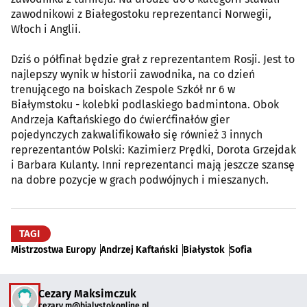
zawodnikowi z Białegostoku reprezentanci Norwegii,
Włoch i Anglii.
Dziś o półfinał będzie grał z reprezentantem Rosji. Jest to
najlepszy wynik w historii zawodnika, na co dzień
trenującego na boiskach Zespole Szkół nr 6 w
Białymstoku - kolebki podlaskiego badmintona. Obok
Andrzeja Kaftańskiego do ćwierćfinałów gier
pojedynczych zakwalifikowało się również 3 innych
reprezentantów Polski: Kazimierz Prędki, Dorota Grzejdak
i Barbara Kulanty. Inni reprezentanci mają jeszcze szansę
na dobre pozycje w grach podwójnych i mieszanych.
TAGI
Mistrzostwa Europy
Andrzej Kaftański
Białystok
Sofia
Cezary Maksimczuk
cezary.m@bialystokonline.pl