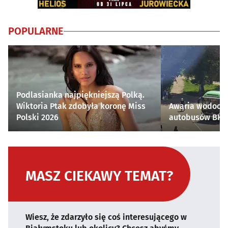
POPULARNE
Podlasianka najpiękniejszą Polką.
Wiktoria Ptak zdobyła koronę Miss
Awaria wodocią
Polski 2026
autobusów BKM 
MASZ CIEKAWY TEMAT?
Wiesz, że zdarzyło się coś interesującego w