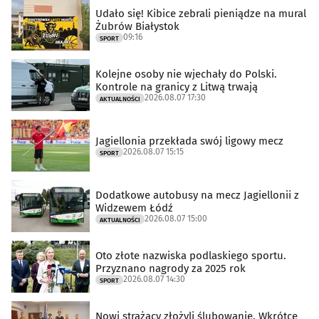
Udało się! Kibice zebrali pieniądze na mural
Żubrów Białystok
09:16
SPORT
Kolejne osoby nie wjechały do Polski.
Kontrole na granicy z Litwą trwają
2026.08.07 17:30
AKTUALNOŚCI
Jagiellonia przekłada swój ligowy mecz
2026.08.07 15:15
SPORT
Dodatkowe autobusy na mecz Jagiellonii z
Widzewem Łódź
2026.08.07 15:00
AKTUALNOŚCI
Oto złote nazwiska podlaskiego sportu.
Przyznano nagrody za 2025 rok
2026.08.07 14:30
SPORT
Nowi strażacy złożyli ślubowanie. Wkrótce