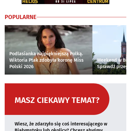
POPULARNE
Podlasianka najpiękniejszą Polką.
Wiktoria Ptak zdobyła koronę Miss
Weekend w Biał
Polski 2026
Sprawdź przegl
MASZ CIEKAWY TEMAT?
Wiesz, że zdarzyło się coś interesującego w
Białymstoku lub okolicy? Chcesz abyśmy