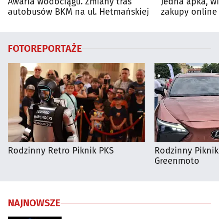
Awaria wodociągu. Zmiany tras
Jedna apka, w
autobusów BKM na ul. Hetmańskiej
zakupy online 
FOTOREPORTAŻE
Rodzinny Retro Piknik PKS
Rodzinny Pikni
Greenmoto
NAJNOWSZE