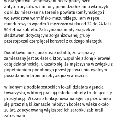
w Białymstoku wspomagani przez policyjnych
antyterrorystów w miniony poniedziałek rano wkroczyli
do kilku mieszkań na terenie powiatu łomżyńskiego i
województwa warmińsko-mazurskiego. Tam w ręce
mundurowych wpadło 3 mężczyzn wieku od 22 do 24 lat i
50-letnia kobieta. Zatrzymania miały związek ze
śledztwem dotyczącym zorganizowanej grupy
przestępczej czerpiącej korzyści z cudzego nierządu.
Dodatkowo funkcjonariusze ustalili, że w sprawę
zamieszany jest 50-latek, który wspólnie z żoną kierował
całą działalnością. Okazało się, że mężczyzna w związku z
popełnieniem podobnego przestępstwa i nielegalnym
posiadaniem broni przebywa już w areszcie.
W jednym z podbiałostockich lokali działała agencja
towarzyska, w której pracują młode kobiety trudniące się
prostytucją. W czasie funkcjonowania agencji przewinęło
się przez nią kilkanaście młodych kobiet w wieku około
20 lat. Zdecydowaną większość ich zarobku zabierali
zatrzymani.