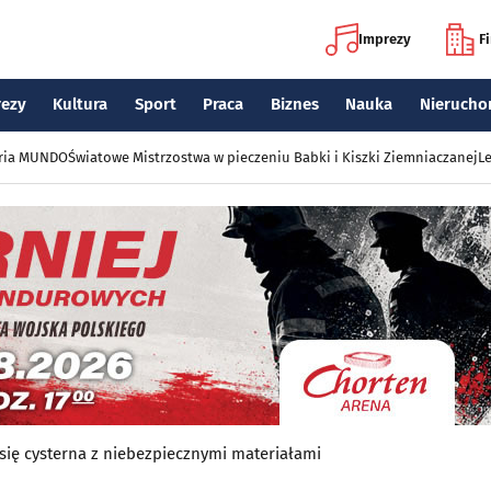
Imprezy
F
rezy
Kultura
Sport
Praca
Biznes
Nauka
Nierucho
eria MUNDO
Światowe Mistrzostwa w pieczeniu Babki i Kiszki Ziemniaczanej
Le
 się cysterna z niebezpiecznymi materiałami