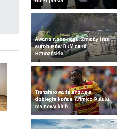
do Supraśla
Awaria wodociągu. Zmiany tras
autobusów BKM na ul.
Hetmańskiej
Transferowa telenowela
dobiegła końca. Afimico Pululu
ma nowy klub
.