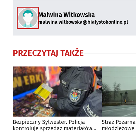
Malwina Witkowska
malwina.witkowska@bialystokonline.pl
PRZECZYTAJ TAKŻE
Bezpieczny Sylwester. Policja
Straż Pożarn
kontroluje sprzedaż materiałów
młodzieżowe 
pirotechnicznych
nawet 5 tys. z