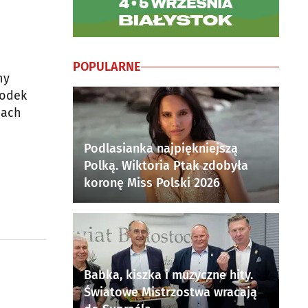
POPULARNE
ny
rodek
mach
Podlasianka najpiękniejszą
Polką. Wiktoria Ptak zdobyła
koronę Miss Polski 2026
Babka, kiszka i muzyczne hity.
Światowe Mistrzostwa wracają