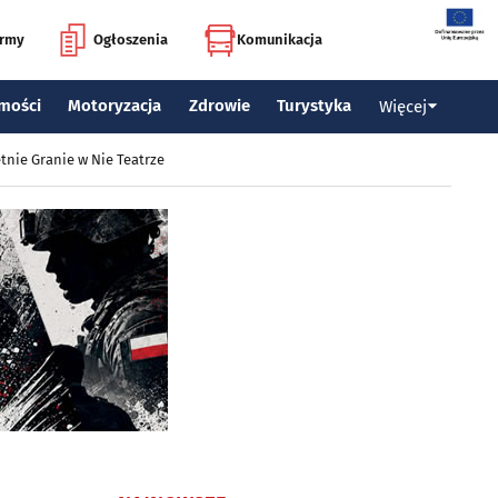
irmy
Ogłoszenia
Komunikacja
mości
Motoryzacja
Zdrowie
Turystyka
Więcej
tnie Granie w Nie Teatrze