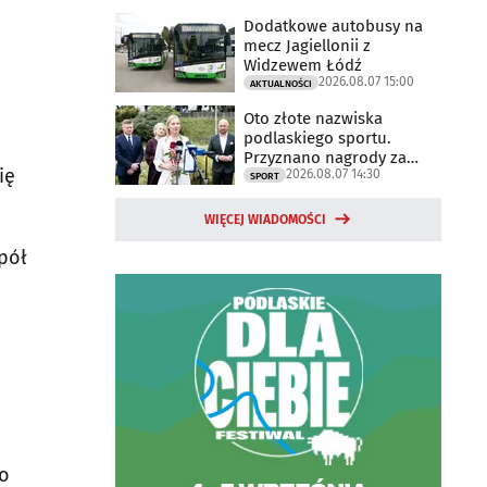
Dodatkowe autobusy na
mecz Jagiellonii z
Widzewem Łódź
2026.08.07 15:00
AKTUALNOŚCI
Oto złote nazwiska
podlaskiego sportu.
Przyznano nagrody za
ię
2026.08.07 14:30
2025 rok
SPORT
WIĘCEJ WIADOMOŚCI
pół
no