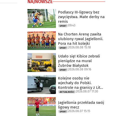
NAJNOWSZE
Podlascy III-ligowcy bez
zwycięstwa. Małe derby na
remis
09:43
SPORT
Na Chorten Arenę zawita
ulubiony rywal Jagiellonii.
Pora na hit kolejki
2026.08.08 15:18
SPORT
Udało się! Kibice zebrali
pieniądze na mural
Żubrów Białystok
2026.08.08 09:16
SPORT
Kolejne osoby nie
wjechały do Polski.
Kontrole na granicy z Litwą
2026.08.07 17:30
trwają
AKTUALNOŚCI
Jagiellonia przekłada swój
ligowy mecz
2026.08.07 15:15
SPORT