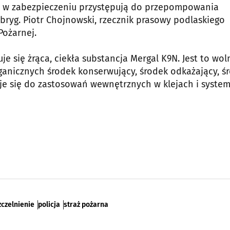
j w zabezpieczeniu przystępują do przepompowania
ryg. Piotr Chojnowski, rzecznik prasowy podlaskiego
ożarnej.
je się żrąca, ciekła substancja Mergal K9N. Jest to wol
anicznych środek konserwujący, środek odkażający, ś
aje się do zastosowań wewnętrznych w klejach i syste
zczelnienie
policja
straż pożarna