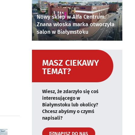
Nowy sklep w Alfa Centrum.
Znana włoska marka otworzyła
salon w Białymstoku
MASZ CIEKAWY
TEMAT?
Wiesz, że zdarzyło się coś
interesującego w
Białymstoku lub okolicy?
Chcesz abyśmy o czymś
napisali?
NAPISZ DO NAS