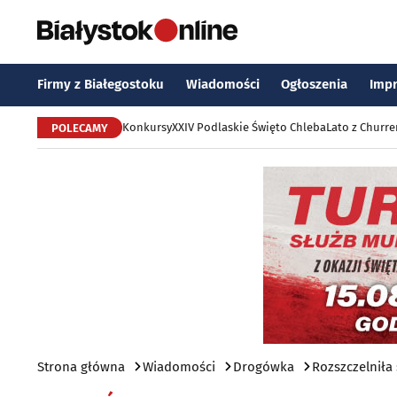
Firmy z Białegostoku
Wiadomości
Ogłoszenia
Imp
Konkursy
XXIV Podlaskie Święto Chleba
Lato z Churr
POLECAMY
Strona główna
Wiadomości
Drogówka
Rozszczelniła