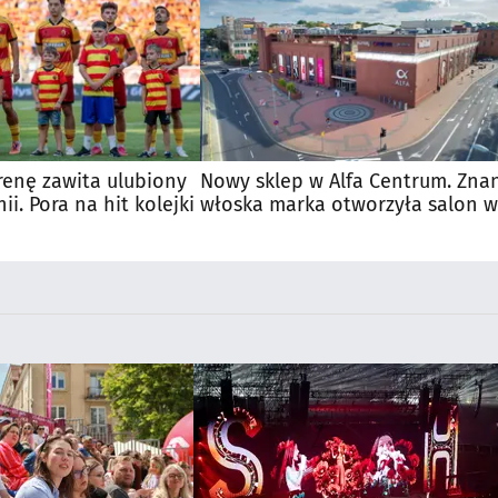
renę zawita ulubiony
Nowy sklep w Alfa Centrum. Zna
nii. Pora na hit kolejki
włoska marka otworzyła salon w
Białymstoku