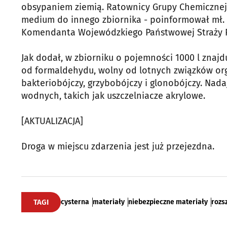
obsypaniem ziemią. Ratownicy Grupy Chemiczne
medium do innego zbiornika - poinformował mł. b
Komendanta Wojewódzkiego Państwowej Straży P
Jak dodał, w zbiorniku o pojemności 1000 l znajdu
od formaldehydu, wolny od lotnych związków org
bakteriobójczy, grzybobójczy i glonobójczy. Nad
wodnych, takich jak uszczelniacze akrylowe.
[AKTUALIZACJA]
Droga w miejscu zdarzenia jest już przejezdna.
TAGI
cysterna
materiały
niebezpieczne materiały
rozs