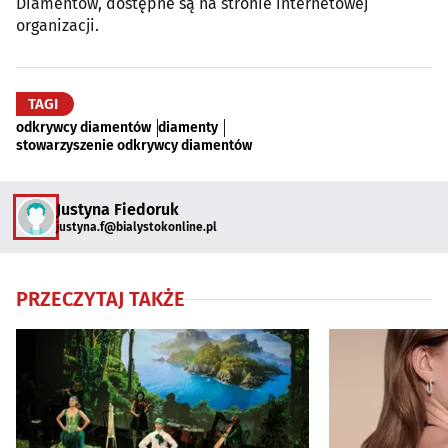
Diamentów, dostępne są na stronie internetowej
organizacji.
TAGI
odkrywcy diamentów
diamenty
stowarzyszenie odkrywcy diamentów
Justyna Fiedoruk
justyna.f@bialystokonline.pl
PRZECZYTAJ TAKŻE