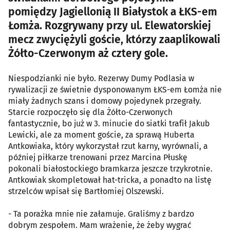
pomiędzy Jagiellonią II Białystok a ŁKS-em
Łomża. Rozgrywany przy ul. Elewatorskiej
mecz zwyciężyli goście, którzy zaaplikowali
Żółto-Czerwonym aż cztery gole.
Niespodzianki nie było. Rezerwy Dumy Podlasia w
rywalizacji ze świetnie dysponowanym ŁKS-em Łomża nie
miały żadnych szans i domowy pojedynek przegrały.
Starcie rozpoczęło się dla Żółto-Czerwonych
fantastycznie, bo już w 3. minucie do siatki trafił Jakub
Lewicki, ale za moment goście, za sprawą Huberta
Antkowiaka, który wykorzystał rzut karny, wyrównali, a
później piłkarze trenowani przez Marcina Płuskę
pokonali białostockiego bramkarza jeszcze trzykrotnie.
Antkowiak skompletował hat-tricka, a ponadto na listę
strzelców wpisał się Bartłomiej Olszewski.
- Ta porażka mnie nie załamuje. Graliśmy z bardzo
dobrym zespołem. Mam wrażenie, że żeby wygrać