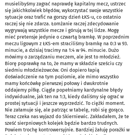
musielibyśmy zagrać naprawdę kapitalny mecz, ustrzec
się jakichkolwiek błędów, wykorzystać swoje wszystkie
sytuacje oraz trafić na gorszy dzień ŁKS-u, co ostatnio
raczej się nie zdarza. Łomżanie raczej zdecydowanie
wygrywają wszystkie mecze i górują w tej lidze. Mogę
mieć pretensje jedynie o czwartą bramkę. W poprzednim
meczu ligowym z ŁKS-em straciliśmy bramkę na 0:3 w 93.
minucie, a dzisiaj tracimy na 1:4 w 94. minucie. Dużo
mówimy o zarządzaniu meczem, ale jest to młodzież.
Biorę poprawkę na to, że mamy w składzie sześciu czy
siedmiu młodzieżowców. Oni dopiero łapią
doświadczenie na tym poziomie, ale mimo wszystko
mamy końcówkę pierwszej połowy i dwukrotnie
oddajemy piłkę. Ciągle popełniamy kardynalne błędy
indywidualne, jak ten na 1:3, kiedy daliśmy się ograć w
prostej sytuacji i jeszcze wyprzedzić. To ciężki moment.
Nie załamuje się, ale patrząc w tabelę, robi się gorąco.
Teraz czeka nas wyjazd do Skierniewic. Zakładałem, że te
sześć sierpniowych kolejek będzie bardzo trudnych.
Powiem trochę kontrowersyjnie. Bardziej żałuję porażki w