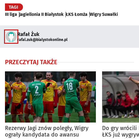
TAGI
III liga
Jagiellonia II Białystok
ŁKS Łomża
Wigry Suwałki
Rafał Żuk
rafal.zuk@bialystokonline.pl
PRZECZYTAJ TAKŻE
Rezerwy Jagi znów poległy, Wigry
Do gry wrócili I
ograły kandydata do awansu
ŁKS już wygry