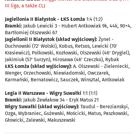
III liga, a także CLJ
Jagiellonia II Białystok - ŁKS Łomża
1:4 (1:2)
Bramki:
Jakub Lewicki 3 - Hubert Antkowiak 9k, 44k, 90+4,
Bartłomiej Olszewski 67
Jagiellonii II Białystok (skład wyjściowy):
Żynel -
Duchnowski (72' Wolski), Kobus, Retsos, Lewicki (70'
Krasiewicz), Polkowski, Kozłowski, Olszewski (46' Drygiel),
Jakimiuk (57' Surzyn), Hirosawa (46' Czeczko), Rybak
ŁKS Łomża (skład wyjściowy):
A. Olszewski - Zieleniecki,
Wenger, Orzechowski, Niewiadomski, Owczarek,
Karmański, Bernatowicz, Sauczek, Winsztal, Antkowiak
Legia II Warszawa - Wigry Suwałki
1:1 (1:1)
Bramki:
Jakub Żewłakow 34 - Eryk Matus 21
Wigry Suwałki (skład wyjściowy):
Taudul - Berezianskyi,
Ozga, Wybraniec, Gużewski, Mościcki, Matus, Paszkowski,
Głowicki, Zalewski, Makuszewski