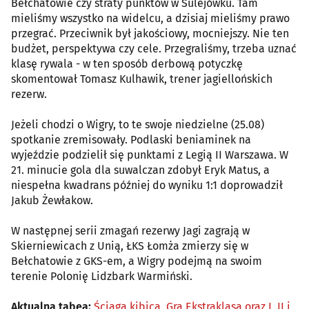
Bełchatowie czy straty punktów w Sulejówku. Tam
mieliśmy wszystko na widelcu, a dzisiaj mieliśmy prawo
przegrać. Przeciwnik był jakościowy, mocniejszy. Nie ten
budżet, perspektywa czy cele. Przegraliśmy, trzeba uznać
klasę rywala - w ten sposób derbową potyczkę
skomentował Tomasz Kulhawik, trener jagiellońskich
rezerw.
Jeżeli chodzi o Wigry, to te swoje niedzielne (25.08)
spotkanie zremisowały. Podlaski beniaminek na
wyjeździe podzielił się punktami z Legią II Warszawa. W
21. minucie gola dla suwalczan zdobył Eryk Matus, a
niespełna kwadrans później do wyniku 1:1 doprowadził
Jakub Żewłakow.
W następnej serii zmagań rezerwy Jagi zagrają w
Skierniewicach z Unią, ŁKS Łomża zmierzy się w
Bełchatowie z GKS-em, a Wigry podejmą na swoim
terenie Polonię Lidzbark Warmiński.
Aktualna tabea:
Ściąga kibica. Gra Ekstraklasa oraz I, II i