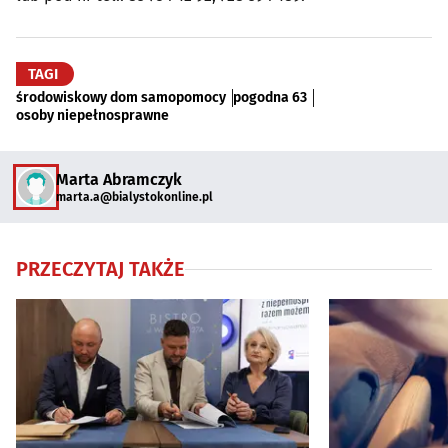
TAGI
środowiskowy dom samopomocy
pogodna 63
osoby niepełnosprawne
Marta Abramczyk
marta.a@bialystokonline.pl
PRZECZYTAJ TAKŻE