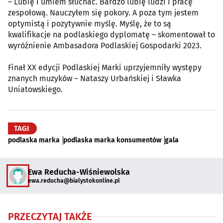
– Lubię i umiem słuchać. Bardzo lubię ludzi i pracę
zespołową. Nauczyłem się pokory. A poza tym jestem
optymistą i pozytywnie myślę. Myślę, że to są
kwalifikacje na podlaskiego dyplomatę – skomentował to
wyróżnienie Ambasadora Podlaskiej Gospodarki 2023.
Finał XX edycji Podlaskiej Marki uprzyjemniły występy
znanych muzyków – Nataszy Urbańskiej i Sławka
Uniatowskiego.
TAGI
podlaska marka
podlaska marka konsumentów
gala
Ewa Reducha-Wiśniewolska
ewa.reducha@bialystokonline.pl
PRZECZYTAJ TAKŻE