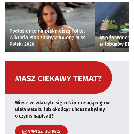
Podlasianka najpiękniejszą Polką.
Wiktoria Ptak zdobyła koronę Miss
Awaria wodocią
Polski 2026
autobusów BKM 
MASZ CIEKAWY TEMAT?
Wiesz, że zdarzyło się coś interesującego w
Białymstoku lub okolicy? Chcesz abyśmy
o czymś napisali?
NAPISZ DO NAS