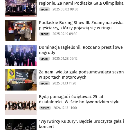
regionie. Za nami Podlaska Gala Olimpijska
2025.03.02 09:30
SPORT
Podlaskie Boxing Show III. Znamy nazwiska
pięściarzy, którzy pojawią się w ringu
2025.02.19 09:30
SPORT
Dominacja Jagiellonii. Rozdano prestiżowe
nagrody
2025.01.28 09:12
SPORT
Za nami wielka gala podsumowująca sezon
w sportach motorowych
2025.01.13 11:20
SPORT
Będą pomagać i świętować 25 lat
działalności. W iście hollywoodzkim stylu
2024.12.13 11:00
BIZNES
"WyTwórcy Kultury". Będzie uroczysta gala i
koncert