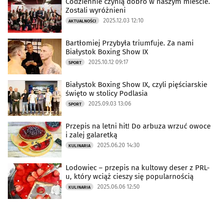
Codziennie czynią dobro w naszym mieście.
Zostali wyróżnieni
2025.12.03 12:10
AKTUALNOŚCI
Bartłomiej Przybyła triumfuje. Za nami
Białystok Boxing Show IX
2025.10.12 09:17
SPORT
Białystok Boxing Show IX, czyli pięściarskie
święto w stolicy Podlasia
2025.09.03 13:06
SPORT
Przepis na letni hit! Do arbuza wrzuć owoce
i zalej galaretką
2025.06.20 14:30
KULINARIA
Lodowiec – przepis na kultowy deser z PRL-
u, który wciąż cieszy się popularnością
2025.06.06 12:50
KULINARIA