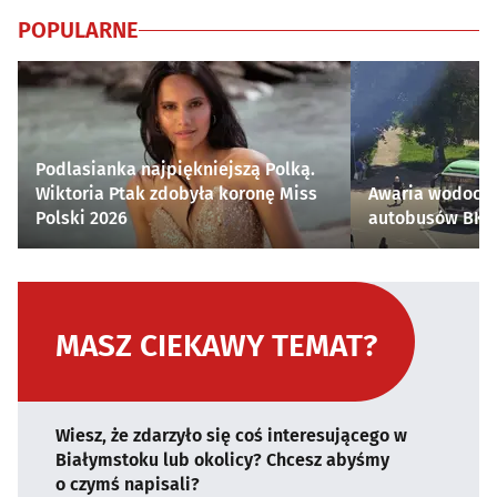
POPULARNE
Podlasianka najpiękniejszą Polką.
Wiktoria Ptak zdobyła koronę Miss
Awaria wodocią
Polski 2026
autobusów BKM 
MASZ CIEKAWY TEMAT?
Wiesz, że zdarzyło się coś interesującego w
Białymstoku lub okolicy? Chcesz abyśmy
o czymś napisali?