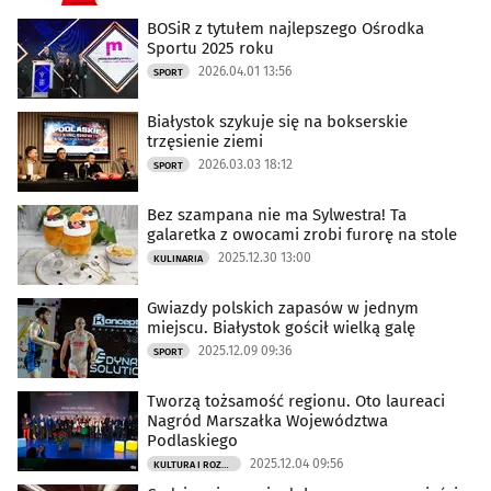
BOSiR z tytułem najlepszego Ośrodka
Sportu 2025 roku
2026.04.01 13:56
SPORT
Białystok szykuje się na bokserskie
trzęsienie ziemi
2026.03.03 18:12
SPORT
Bez szampana nie ma Sylwestra! Ta
galaretka z owocami zrobi furorę na stole
2025.12.30 13:00
KULINARIA
Gwiazdy polskich zapasów w jednym
miejscu. Białystok gościł wielką galę
2025.12.09 09:36
SPORT
Tworzą tożsamość regionu. Oto laureaci
Nagród Marszałka Województwa
Podlaskiego
2025.12.04 09:56
KULTURA I ROZRYWKA