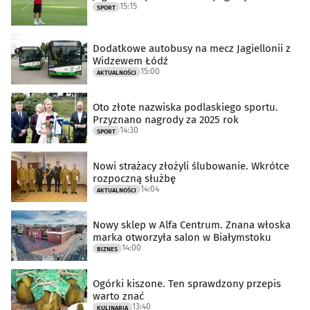
15:15
SPORT
Dodatkowe autobusy na mecz Jagiellonii z
Widzewem Łódź
15:00
AKTUALNOŚCI
Oto złote nazwiska podlaskiego sportu.
Przyznano nagrody za 2025 rok
14:30
SPORT
Nowi strażacy złożyli ślubowanie. Wkrótce
rozpoczną służbę
14:04
AKTUALNOŚCI
Nowy sklep w Alfa Centrum. Znana włoska
marka otworzyła salon w Białymstoku
14:00
BIZNES
Ogórki kiszone. Ten sprawdzony przepis
warto znać
13:40
KULINARIA