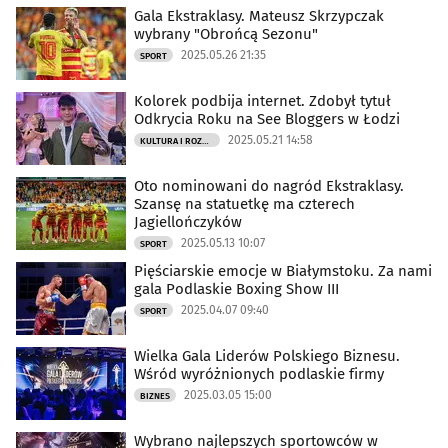
Gala Ekstraklasy. Mateusz Skrzypczak
wybrany "Obrońcą Sezonu"
2025.05.26 21:35
SPORT
Kolorek podbija internet. Zdobył tytuł
Odkrycia Roku na See Bloggers w Łodzi
2025.05.21 14:58
KULTURA I ROZRYWKA
Oto nominowani do nagród Ekstraklasy.
Szansę na statuetkę ma czterech
Jagiellończyków
2025.05.13 10:07
SPORT
Pięściarskie emocje w Białymstoku. Za nami
gala Podlaskie Boxing Show III
2025.04.07 09:40
SPORT
Wielka Gala Liderów Polskiego Biznesu.
Wśród wyróżnionych podlaskie firmy
2025.03.05 15:00
BIZNES
Wybrano najlepszych sportowców w