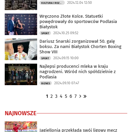
2024.12.04 12:50
KULTURA I ROZRYWKA
Wręczono Złote Kolce. Statuetki
powędrowały do sportowców Podlasia
Białystok
2024.10.25 09:52
SPORT
Dariusz Snarski zorganizował 50. galę
boksu. Za nami Białystok Chorten Boxing
Show VIII
2024.09.15 10:00
SPORT
Najlepsi producenci mleka w kraju
nagrodzeni. Wśród nich spółdzielnie z
Podlasia
2024.09.10 07:47
BIZNES
1
2
3
4
5
6
7
NAJNOWSZE
Jagiellonia przekłada swój ligowy mecz