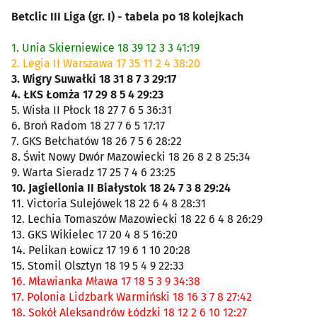
Betclic III Liga (gr. I) - tabela po 18 kolejkach
1. Unia Skierniewice 18 39 12 3 3 41:19
2. Legia II Warszawa 17 35 11 2 4 38:20
3. Wigry Suwałki 18 31 8 7 3 29:17
4. ŁKS Łomża 17 29 8 5 4 29:23
5. Wisła II Płock 18 27 7 6 5 36:31
6. Broń Radom 18 27 7 6 5 17:17
7. GKS Bełchatów 18 26 7 5 6 28:22
8. Świt Nowy Dwór Mazowiecki 18 26 8 2 8 25:34
9. Warta Sieradz 17 25 7 4 6 23:25
10. Jagiellonia II Białystok 18 24 7 3 8 29:24
11. Victoria Sulejówek 18 22 6 4 8 28:31
12. Lechia Tomaszów Mazowiecki 18 22 6 4 8 26:29
13. GKS Wikielec 17 20 4 8 5 16:20
14. Pelikan Łowicz 17 19 6 1 10 20:28
15. Stomil Olsztyn 18 19 5 4 9 22:33
16. Mławianka Mława 17 18 5 3 9 34:38
17. Polonia Lidzbark Warmiński 18 16 3 7 8 27:42
18. Sokół Aleksandrów Łódzki 18 12 2 6 10 12:27