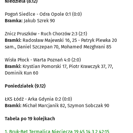
Niedziela (8.12)
Pogoń Siedlce - Odra Opole 0:1 (0:0)
Bramka:
Jakub Szrek 90
Znicz Pruszków - Ruch Chorzów 2:3 (2:1)
Bramki:
Radosław Majewski 16, 25 - Patryk Plewka 20
sam., Daniel Szczepan 70, Mohamed Mezghrani 85
Wisła Płock - Warta Poznań 4:0 (2:0)
Bramki:
Krystian Pomorski 17, Piotr Krawczyk 37, 77,
Dominik Kun 60
Poniedziałek (9.12)
ŁKS Łódź - Arka Gdynia 0:2 (0:0)
Bramki:
Michał Marcjanik 82, Szymon Sobczak 90
Tabela po 19 kolejkach
1. Bruk-Bet Termalica Nieciecza 19 45 14 3 2 42:15