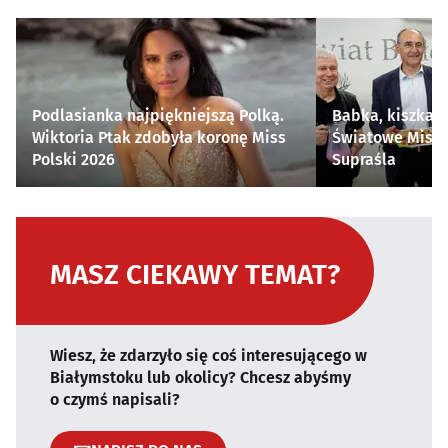
Podlasianka najpiękniejszą Polką.
Babka, kiszka i
Wiktoria Ptak zdobyła koronę Miss
Światowe Mistr
Polski 2026
Supraśla
MASZ CIEKAWY TEMAT?
Wiesz, że zdarzyło się coś interesującego w
Białymstoku lub okolicy? Chcesz abyśmy
o czymś napisali?