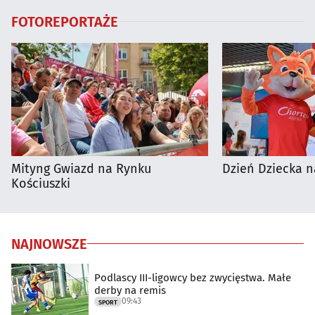
FOTOREPORTAŻE
Mityng Gwiazd na Rynku
Dzień Dziecka n
Kościuszki
NAJNOWSZE
Podlascy III-ligowcy bez zwycięstwa. Małe
derby na remis
09:43
SPORT