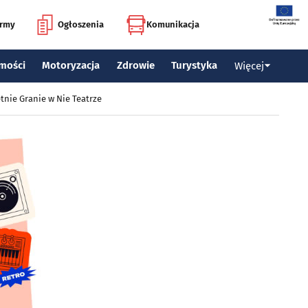
irmy
Ogłoszenia
Komunikacja
mości
Motoryzacja
Zdrowie
Turystyka
Więcej
tnie Granie w Nie Teatrze