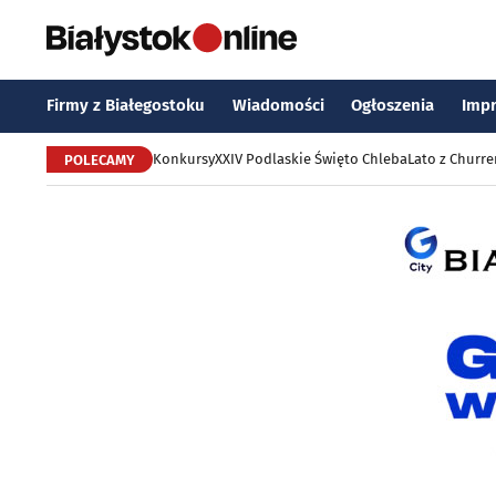
Firmy z Białegostoku
Wiadomości
Ogłoszenia
Imp
Konkursy
XXIV Podlaskie Święto Chleba
Lato z Churr
POLECAMY