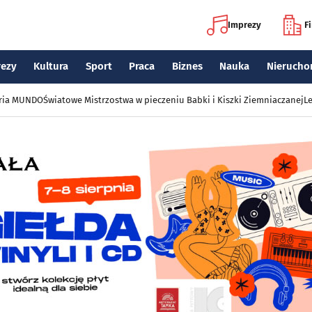
Imprezy
F
rezy
Kultura
Sport
Praca
Biznes
Nauka
Nierucho
eria MUNDO
Światowe Mistrzostwa w pieczeniu Babki i Kiszki Ziemniaczanej
Le