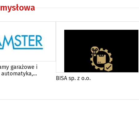
emysłowa
amy garażowe i
 automatyka,
BISA sp. z o.o.