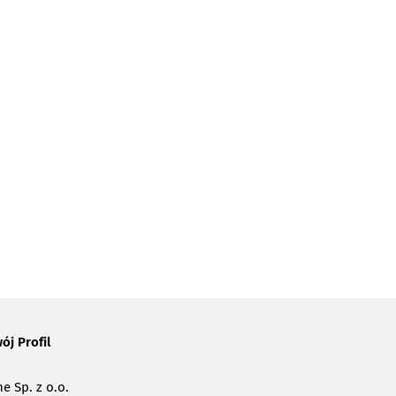
ój Profil
e Sp. z o.o.