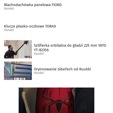
Sklepy muzyczne
(10)
Blachodachówka panelowa FIORD
Handel
Spożywcze artykuły
(49)
Klucze płasko-oczkowe TORAX
Supermarkety
(10)
Handel
Szkło techniczne
(2)
Szlifierka orbitalna do gładzi 225 mm YATO
YT-82356
Środki czystości
(5)
Handel
Świece i znicze
(7)
Orynnowanie SibaTech od Ruukki
Handel
Telefony komórkowe, akcesoria
(22)
Telefony, telefaksy, urządzenia łączności
(1)
Tytoń, artykuły tytoniowe
(17)