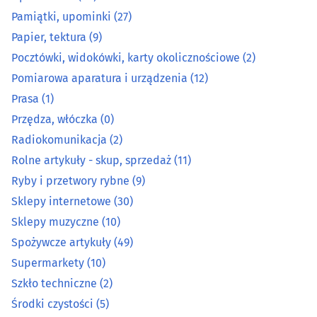
Pamiątki, upominki
(27)
Metale, metale kolorowe
(11)
Papier, tektura
(9)
Pocztówki, widokówki, karty okolicznościowe
(2)
Metalowe artykuły
(26)
Pomiarowa aparatura i urządzenia
(12)
Mięso, wędliny, drób - detal
(15)
Prasa
(1)
Przędza, włóczka
(0)
Narzędzia
(38)
Radiokomunikacja
(2)
Rolne artykuły - skup, sprzedaż
(11)
Normalia techniczne
(3)
Ryby i przetwory rybne
(9)
Sklepy internetowe
(30)
Odzież ochronna, robocza i artykuły bhp
(19)
Sklepy muzyczne
(10)
Opakowania
(24)
Spożywcze artykuły
(49)
Supermarkety
(10)
Pamiątki, upominki
(27)
Szkło techniczne
(2)
Środki czystości
(5)
Papier, tektura
(9)