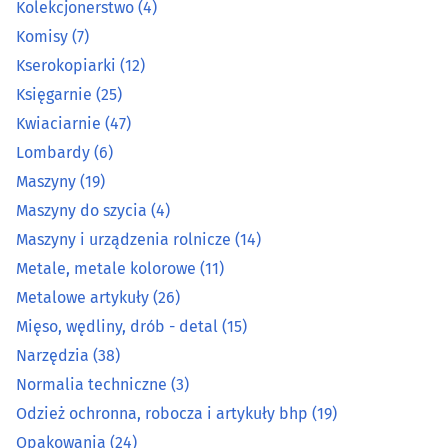
Kolekcjonerstwo
(4)
Kolekcjonerstwo
(4)
Komisy
(7)
Kserokopiarki
(12)
Komisy
(7)
Księgarnie
(25)
Kserokopiarki
(12)
Kwiaciarnie
(47)
Lombardy
(6)
Księgarnie
(25)
Maszyny
(19)
Maszyny do szycia
(4)
Kwiaciarnie
(47)
Maszyny i urządzenia rolnicze
(14)
Metale, metale kolorowe
(11)
Lombardy
(6)
Metalowe artykuły
(26)
Mięso, wędliny, drób - detal
(15)
Maszyny
(19)
Narzędzia
(38)
Maszyny do szycia
(4)
Normalia techniczne
(3)
Odzież ochronna, robocza i artykuły bhp
(19)
Maszyny i urządzenia rolnicze
(14)
Opakowania
(24)