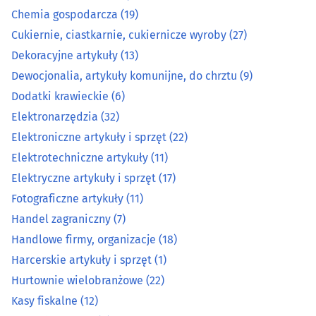
Elektroniczne artykuły i sprzęt
(22)
Chemia gospodarcza
(19)
Cukiernie, ciastkarnie, cukiernicze wyroby
(27)
Elektrotechniczne artykuły
(11)
Dekoracyjne artykuły
(13)
Dewocjonalia, artykuły komunijne, do chrztu
(9)
Elektryczne artykuły i sprzęt
(17)
Dodatki krawieckie
(6)
Fotograficzne artykuły
(11)
Elektronarzędzia
(32)
Elektroniczne artykuły i sprzęt
(22)
Handel zagraniczny
(7)
Elektrotechniczne artykuły
(11)
Elektryczne artykuły i sprzęt
(17)
Handlowe firmy, organizacje
(18)
Fotograficzne artykuły
(11)
Handel zagraniczny
(7)
Harcerskie artykuły i sprzęt
(1)
Handlowe firmy, organizacje
(18)
Hurtownie wielobranżowe
(22)
Harcerskie artykuły i sprzęt
(1)
Hurtownie wielobranżowe
(22)
Kasy fiskalne
(12)
Kasy fiskalne
(12)