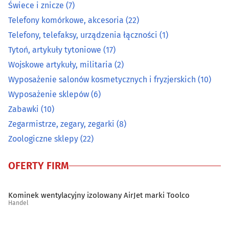
Świece i znicze
(7)
Telefony komórkowe, akcesoria
(22)
Pocztówki, widokówki, karty okolicznościowe
(2)
Telefony, telefaksy, urządzenia łączności
(1)
Pomiarowa aparatura i urządzenia
(12)
Tytoń, artykuły tytoniowe
(17)
Wojskowe artykuły, militaria
(2)
Prasa
(1)
Wyposażenie salonów kosmetycznych i fryzjerskich
(10)
Wyposażenie sklepów
(6)
Przędza, włóczka
(0)
Zabawki
(10)
Zegarmistrze, zegary, zegarki
(8)
Radiokomunikacja
(2)
Zoologiczne sklepy
(22)
Rolne artykuły - skup, sprzedaż
(11)
OFERTY FIRM
Ryby i przetwory rybne
(9)
Kominek wentylacyjny izolowany AirJet marki Toolco
Handel
Sklepy internetowe
(30)