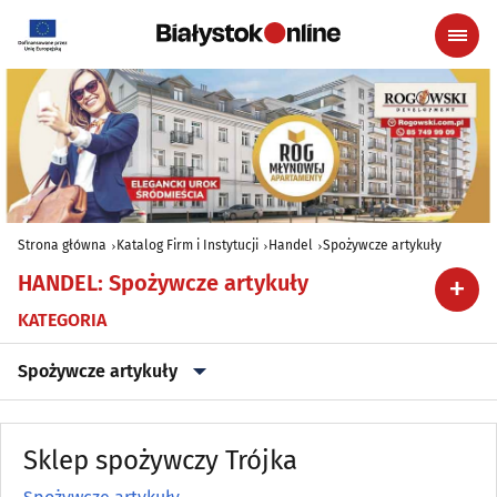
Strona główna
Katalog Firm i Instytucji
Handel
Spożywcze artykuły
HANDEL
:
Spożywcze artykuły
KATEGORIA
Spożywcze artykuły
Alkohol, Piwo, Wino, Wyroby spirytusowe
(20)
Sklep spożywczy Trójka
Anteny
(6)