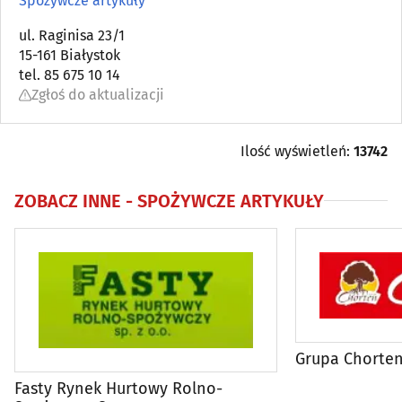
Spożywcze artykuły
Antykwariaty
ul. Raginisa 23/1
(5)
15-161 Białystok
tel. 85 675 10 14
Artykuły dziecięce
(11)
Zgłoś do aktualizacji
Artykuły i sprzęt gospodarstwa domowego (AGD)
(17)
Ilość wyświetleń:
13742
Artykuły i sprzęt RTV
(4)
ZOBACZ INNE -
SPOŻYWCZE ARTYKUŁY
Artykuły zaopatrzenia plastyków
(3)
Audiowizualne systemy
(7)
Balony, fajerwerki i inne
(10)
Biurowe urządzenia i papiernicze artykuły - detal
(24)
Grupa Chorte
Fasty Rynek Hurtowy Rolno-
Broń
(2)