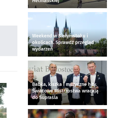
Hetmańskiej
Weekend w Białymstoku i
okolicach. Sprawdź przegląd
wydarzeń
Babka, kiszka i muzyczne hity.
Światowe Mistrzostwa wracają
do Supraśla