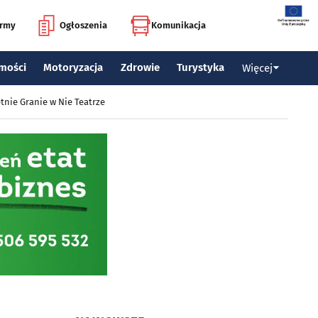
irmy
Ogłoszenia
Komunikacja
mości
Motoryzacja
Zdrowie
Turystyka
Więcej
tnie Granie w Nie Teatrze