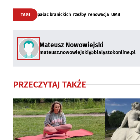
TAGI
pałac branickich
rzeźby
renowacja
UMB
Mateusz Nowowiejski
mateusz.nowowiejski@bialystokonline.pl
PRZECZYTAJ TAKŻE