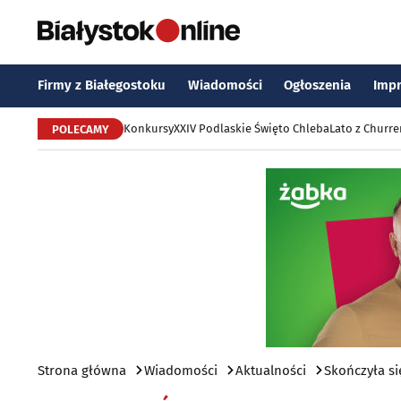
Firmy z Białegostoku
Wiadomości
Ogłoszenia
Imp
Konkursy
XXIV Podlaskie Święto Chleba
Lato z Churr
POLECAMY
Strona główna
Wiadomości
Aktualności
Skończyła si