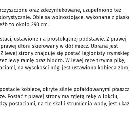
oczyszczone oraz zdezynfekowane, uzupełniono też
olorystycznie. Obie są wolnostojące, wykonane z pias
eźb to około 290 cm.
staci, ustawione na prostokątnej podstawie. Z prawej
 prawej dłoni skierowany w dół miecz. Ubrana jest
Z lewej strony znajduje się postać legionisty rzymskie
zez lewę ramię oraz biodro. W lewej ręce trzyma pikę,
ciami, na wysokości nóg, jest ustawiona kobieca zbro
ostacie kobiece, okryte silnie pofałdowanymi płaszc
e. Postać z prawej strony ma zgiętą rękę w łokciu,
zy postaciami, na tle skał i strumienia wody, jest uka