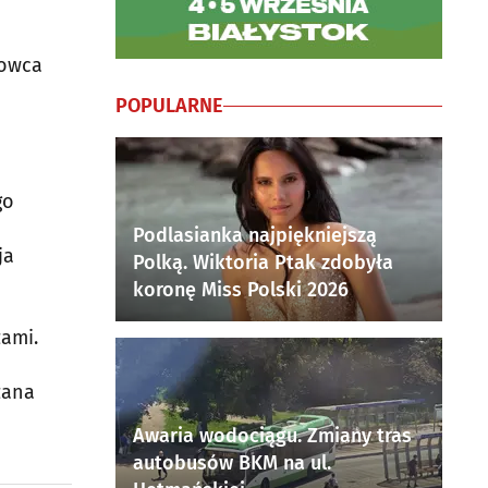
kowca
POPULARNE
go
Podlasianka najpiękniejszą
ja
Polką. Wiktoria Ptak zdobyła
koronę Miss Polski 2026
zami.
zana
Awaria wodociągu. Zmiany tras
autobusów BKM na ul.