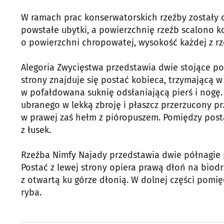
W ramach prac konserwatorskich rzeźby zostały 
powstałe ubytki, a powierzchnię rzeźb scalono k
o powierzchni chropowatej, wysokość każdej z rz
Alegoria Zwycięstwa przedstawia dwie stojące po
strony znajduje się postać kobieca, trzymającą w
w pofałdowana suknię odsłaniającą pierś i nogę. 
ubranego w lekką zbroję i płaszcz przerzucony pr
w prawej zaś hełm z pióropuszem. Pomiędzy posta
z łusek.
Rzeźba Nimfy Najady przedstawia dwie półnagie p
Postać z lewej strony opiera prawą dłoń na biodrz
z otwartą ku górze dłonią. W dolnej części pomięd
ryba.