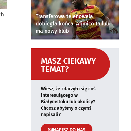
ch
Transferowa telenowela
dobiegła końca. Afimico Pululu
ma nowy klub
MASZ CIEKAWY
TEMAT?
Wiesz, że zdarzyło się coś
interesującego w
Białymstoku lub okolicy?
Chcesz abyśmy o czymś
napisali?
NAPISZ DO NAS