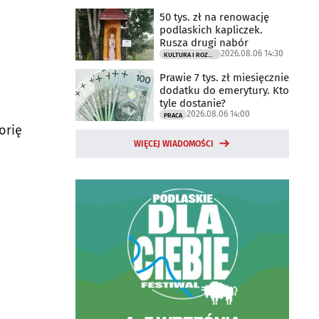
50 tys. zł na renowację
podlaskich kapliczek.
Rusza drugi nabór
2026.08.06 14:30
KULTURA I ROZRYWKA
Prawie 7 tys. zł miesięcznie
dodatku do emerytury. Kto
tyle dostanie?
2026.08.06 14:00
PRACA
orię
WIĘCEJ WIADOMOŚCI
e