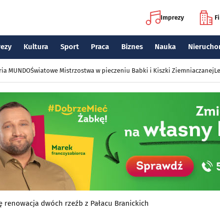
Imprezy
F
rezy
Kultura
Sport
Praca
Biznes
Nauka
Nierucho
eria MUNDO
Światowe Mistrzostwa w pieczeniu Babki i Kiszki Ziemniaczanej
Le
ę renowacja dwóch rzeźb z Pałacu Branickich