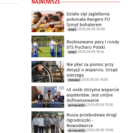
NAJNOWSZE
Działo się! Jagiellonia
pokonała Rangers FC!
Szmyt bohaterem
2026.08.06 20:08
SPORT
Rozlosowano pary I rundy
STS Pucharu Polski
2026.08.06 18:44
SPORT
Nie płać za pomoc przy
decyzji o wsparciu. Urząd
ostrzega
2026.08.06 16:00
ZDROWIE
45 osób otrzyma wsparcie
asystentów. Jest unijne
dofinansowanie
2026.08.06 15:30
AKTUALNOŚCI
Rusza przebudowa drogi
Ogrodniczki -
Nowodworce
2026.08.06 15:00
AKTUALNOŚCI