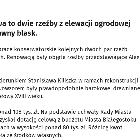
wa to dwie rzeźby z elewacji ogrodowej
awny blask.
prace konserwatorskie kolejnych dwóch par rzeźb
h. Renowacją były objęte rzeźby przedstawiające Aleg
ierunkiem Stanisława Kiliszka w ramach rekonstrukcji
ierwowzorem były prawdopodobnie barokowe, drewnian
łowy XVIII wieku.
onad 108 tys. zł. Na podstawie uchwały Rady Miasta
zyskał dotację celową z budżetu Miasta Białegostoku
ach w wysokości ponad 80 tys. zł. Różnicę kwot
ała ze środków własnych.