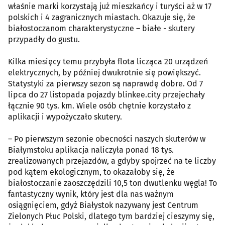
właśnie marki korzystają już mieszkańcy i turyści aż w 17
polskich i 4 zagranicznych miastach. Okazuje się, że
białostoczanom charakterystyczne – białe - skutery
przypadły do gustu.
Kilka miesięcy temu przybyła flota licząca 20 urządzeń
elektrycznych, by później dwukrotnie się powiększyć.
Statystyki za pierwszy sezon są naprawdę dobre. Od 7
lipca do 27 listopada pojazdy blinkee.city przejechały
łącznie 90 tys. km. Wiele osób chętnie korzystało z
aplikacji i wypożyczało skutery.
– Po pierwszym sezonie obecności naszych skuterów w
Białymstoku aplikacja naliczyła ponad 18 tys.
zrealizowanych przejazdów, a gdyby spojrzeć na te liczby
pod kątem ekologicznym, to okazałoby się, że
białostoczanie zaoszczędzili 10,5 ton dwutlenku węgla! To
fantastyczny wynik, który jest dla nas ważnym
osiągnięciem, gdyż Białystok nazywany jest Centrum
Zielonych Płuc Polski, dlatego tym bardziej cieszymy się,