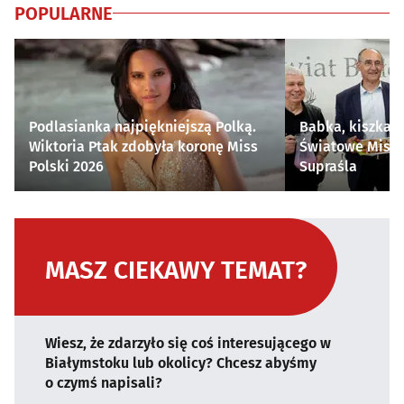
POPULARNE
Podlasianka najpiękniejszą Polką.
Babka, kiszka i
Wiktoria Ptak zdobyła koronę Miss
Światowe Mistr
Polski 2026
Supraśla
MASZ CIEKAWY TEMAT?
Wiesz, że zdarzyło się coś interesującego w
Białymstoku lub okolicy? Chcesz abyśmy
o czymś napisali?