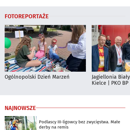
regionie
FOTOREPORTAŻE
Ogólnopolski Dzień Marzeń
Jagiellonia Biał
Kielce | PKO BP
NAJNOWSZE
Podlascy III-ligowcy bez zwycięstwa. Małe
derby na remis