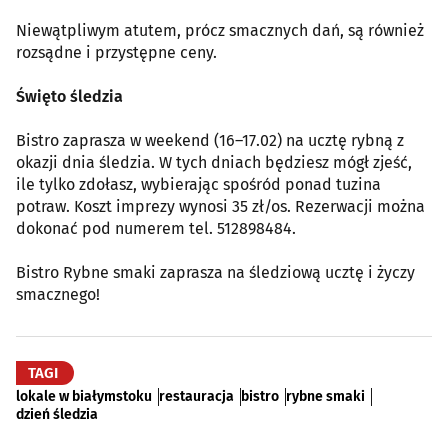
Niewątpliwym atutem, prócz smacznych dań, są również
rozsądne i przystępne ceny.
Święto śledzia
Bistro zaprasza w weekend (16–17.02) na ucztę rybną z
okazji dnia śledzia. W tych dniach będziesz mógł zjeść,
ile tylko zdołasz, wybierając spośród ponad tuzina
potraw. Koszt imprezy wynosi 35 zł/os. Rezerwacji można
dokonać pod numerem tel. 512898484.
Bistro Rybne smaki zaprasza na śledziową ucztę i życzy
smacznego!
TAGI
lokale w białymstoku
restauracja
bistro
rybne smaki
dzień śledzia