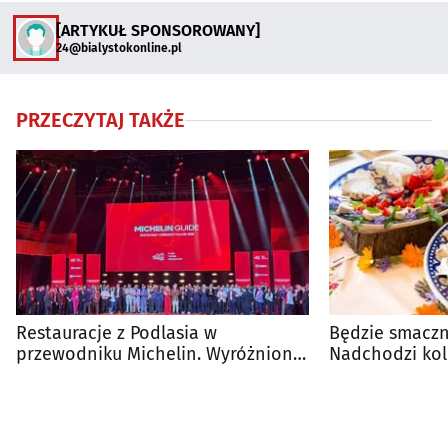
[ARTYKUŁ SPONSOROWANY]
24@bialystokonline.pl
PRZECZYTAJ TAKŻE
Restauracje z Podlasia w
Będzie smaczni
przewodniku Michelin. Wyróżniono
Nadchodzi ko
sześć lokali
Podlasia"