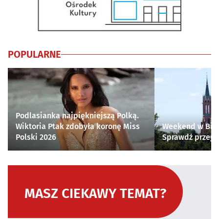
POPULARNE
Podlasianka najpiękniejszą Polką.
Wiktoria Ptak zdobyła koronę Miss
Weekend w Biał
Polski 2026
Sprawdź przegl
MASZ CIEKAWY TEMAT?