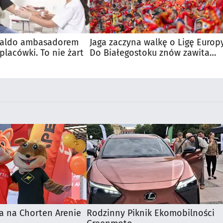
naldo ambasadorem
Jaga zaczyna walkę o Ligę Europy
placówki. To nie żart
Do Białegostoku znów zawita
wielka marka
a na Chorten Arenie
Rodzinny Piknik Ekomobilności