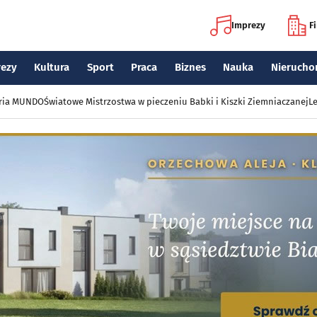
Imprezy
F
rezy
Kultura
Sport
Praca
Biznes
Nauka
Nierucho
eria MUNDO
Światowe Mistrzostwa w pieczeniu Babki i Kiszki Ziemniaczanej
Le