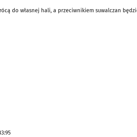
rócą do własnej hali, a przeciwnikiem suwalczan będzi
83:95