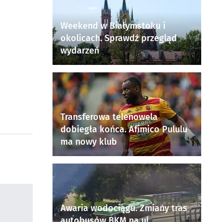
Weekend w Białymstoku i
okolicach. Sprawdź przegląd
wydarzeń
Transferowa telenowela
dobiegła końca. Afimico Pululu
ma nowy klub
Awaria wodociągu. Zmiany tras
autobusów BKM na ul.