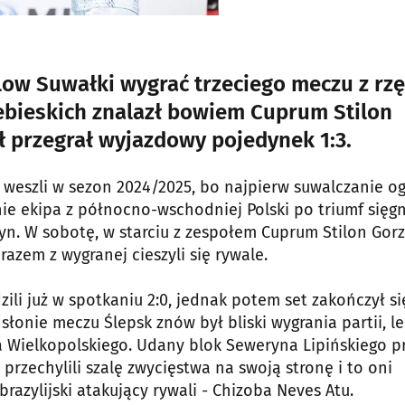
low Suwałki wygrać trzeciego meczu z rzę
ebieskich znalazł bowiem Cuprum Stilon
ł przegrał wyjazdowy pojedynek 1:3.
eszli w sezon 2024/2025, bo najpierw suwalczanie og
ie ekipa z północno-wschodniej Polski po triumf sięg
tyn. W sobotę, w starciu z zespołem Cuprum Stilon Gor
razem z wygranej cieszyli się rywale.
ili już w spotkaniu 2:0, jednak potem set zakończył si
łonie meczu Ślepsk znów był bliski wygrania partii, le
a Wielkopolskiego. Udany blok Seweryna Lipińskiego p
 przechylili szalę zwycięstwa na swoją stronę i to oni
razylijski atakujący rywali - Chizoba Neves Atu.