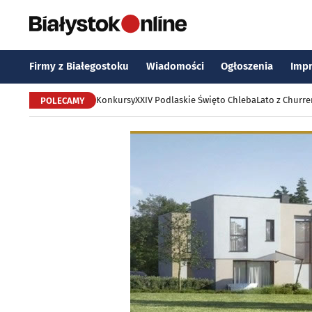
Firmy z Białegostoku
Wiadomości
Ogłoszenia
Imp
Konkursy
XXIV Podlaskie Święto Chleba
Lato z Churr
POLECAMY