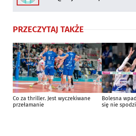
PRZECZYTAJ TAKŻE
Co za thriller. Jest wyczekiwane
Bolesna wpad
przełamanie
się nie spodz