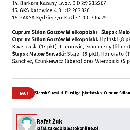
14. Barkom Każany Lwów 3 0 2:9 235:267
15. GKS Katowice 4 0 1:12 263:326
16. ZAKSA Kędzierzyn-Koźle 1 0 0:3 64:75
Cuprum Stilon Gorzów Wielkopolski - Ślepsk Mal
Cuprum Stilon Gorzów Wielkopolski:
Lipiński (8 pk
Kwasowski (17 pkt), Todorović, Granieczny (libero)
Ślepsk Malow Suwałki:
Stajer (8 pkt), Honorato (17 
Sanchez, Czunkiewicz (libero) oraz Wierzbicki (5 pk
TAGI
Ślepsk Suwałki
PlusLiga
siatkówka
Cuprum Stilon
Rafał Żuk
rafal.zuk@bialystokonline.pl