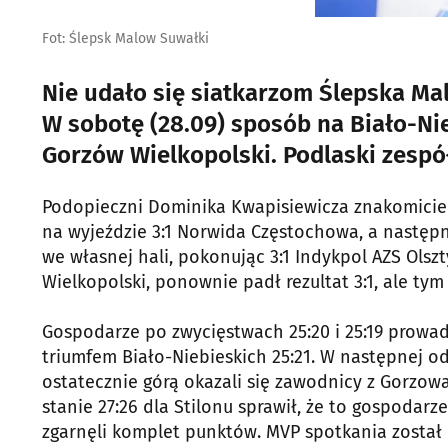
Fot: Ślepsk Malow Suwałki
Nie udało się siatkarzom Ślepska Ma
W sobotę (28.09) sposób na Biało-Ni
Gorzów Wielkopolski. Podlaski zespó
Podopieczni Dominika Kwapisiewicza znakomicie w
na wyjeździe 3:1 Norwida Częstochowa, a następn
we własnej hali, pokonując 3:1 Indykpol AZS Olsz
Wielkopolski, ponownie padł rezultat 3:1, ale tym 
Gospodarze po zwycięstwach 25:20 i 25:19 prowadz
triumfem Biało-Niebieskich 25:21. W następnej ods
ostatecznie górą okazali się zawodnicy z Gorzow
stanie 27:26 dla Stilonu sprawił, że to gospodarze
zgarnęli komplet punktów. MVP spotkania został b