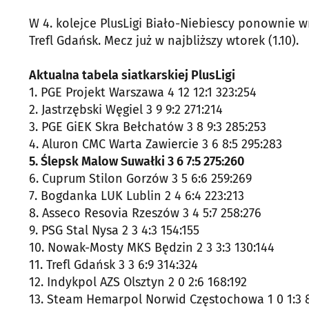
W 4. kolejce PlusLigi Biało-Niebiescy ponownie w
Trefl Gdańsk. Mecz już w najbliższy wtorek (1.10).
Aktualna tabela siatkarskiej PlusLigi
1. PGE Projekt Warszawa 4 12 12:1 323:254
2. Jastrzębski Węgiel 3 9 9:2 271:214
3. PGE GiEK Skra Bełchatów 3 8 9:3 285:253
4. Aluron CMC Warta Zawiercie 3 6 8:5 295:283
5. Ślepsk Malow Suwałki 3 6 7:5 275:260
6. Cuprum Stilon Gorzów 3 5 6:6 259:269
7. Bogdanka LUK Lublin 2 4 6:4 223:213
8. Asseco Resovia Rzeszów 3 4 5:7 258:276
9. PSG Stal Nysa 2 3 4:3 154:155
10. Nowak-Mosty MKS Będzin 2 3 3:3 130:144
11. Trefl Gdańsk 3 3 6:9 314:324
12. Indykpol AZS Olsztyn 2 0 2:6 168:192
13. Steam Hemarpol Norwid Częstochowa 1 0 1:3 