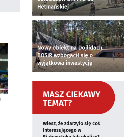
Hetmańskiej
Nowy obiekt na Dojlidach.
BOSiR wzbogacił się o
wyjątkową inwestycję
MASZ CIEKAWY
e
TEMAT?
Wiesz, że zdarzyło się coś
interesującego w
Białymstoku lub okolicy?