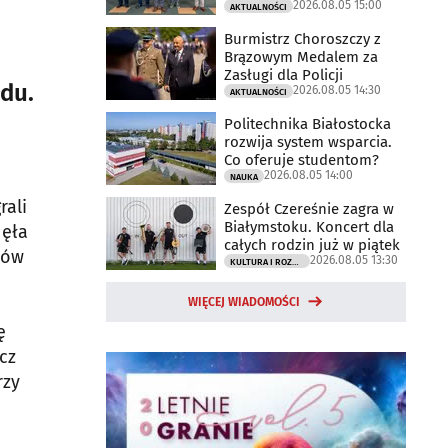
2026.08.05 15:00
AKTUALNOŚCI
Burmistrz Choroszczy z
Brązowym Medalem za
Zasługi dla Policji
du.
2026.08.05 14:30
AKTUALNOŚCI
Politechnika Białostocka
rozwija system wsparcia.
Co oferuje studentom?
2026.08.05 14:00
NAUKA
rali
Zespół Czereśnie zagra w
Białymstoku. Koncert dla
nęła
całych rodzin już w piątek
zów
2026.08.05 13:30
KULTURA I ROZRYWKA
WIĘCEJ WIADOMOŚCI
ę
cz
rzy