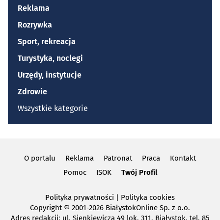
Reklama
Rozrywka
Sport, rekreacja
Turystyka, noclegi
Urzędy, instytucje
Zdrowie
Wszystkie kategorie
O portalu
Reklama
Patronat
Praca
Kontakt
Pomoc
ISOK
Twój Profil
Polityka prywatności
|
Polityka cookies
Copyright
© 2001-2026 BiałystokOnline Sp. z o.o.
Adres redakcji: ul. Sienkiewicza 49 lok. 311, Białystok, tel. 85