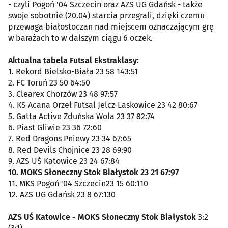
- czyli Pogoń '04 Szczecin oraz AZS UG Gdańsk - także
swoje sobotnie (20.04) starcia przegrali, dzięki czemu
przewaga białostoczan nad miejscem oznaczającym grę
w barażach to w dalszym ciągu 6 oczek.
Aktualna tabela Futsal Ekstraklasy:
1. Rekord Bielsko-Biała 23 58 143:51
2. FC Toruń 23 50 64:50
3. Clearex Chorzów 23 48 97:57
4. KS Acana Orzeł Futsal Jelcz-Laskowice 23 42 80:67
5. Gatta Active Zduńska Wola 23 37 82:74
6. Piast Gliwie 23 36 72:60
7. Red Dragons Pniewy 23 34 67:65
8. Red Devils Chojnice 23 28 69:90
9. AZS UŚ Katowice 23 24 67:84
10. MOKS Słoneczny Stok Białystok 23 21 67:97
11. MKS Pogoń '04 Szczecin23 15 60:110
12. AZS UG Gdańsk 23 8 67:130
AZS UŚ Katowice - MOKS Słoneczny Stok Białystok
3:2