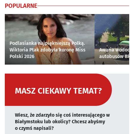
POPULARNE
Podlasianka najpiękniejszą Polką.
Wiktoria Ptak zdobyła koronę Miss
Awaria wodocią
Polski 2026
autobusów BKM 
MASZ CIEKAWY TEMAT?
Wiesz, że zdarzyło się coś interesującego w
Białymstoku lub okolicy? Chcesz abyśmy
o czymś napisali?