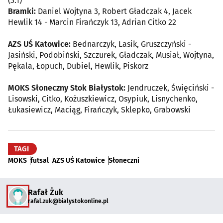
(3:1)
Bramki:
Daniel Wojtyna 3, Robert Gładczak 4, Jacek
Hewlik 14 - Marcin Firańczyk 13, Adrian Citko 22
AZS UŚ Katowice:
Bednarczyk, Lasik, Gruszczyński -
Jasiński, Podobiński, Szczurek, Gładczak, Musiał, Wojtyna,
Pękala, Łopuch, Dubiel, Hewlik, Piskorz
MOKS Słoneczny Stok Białystok:
Jendruczek, Święciński -
Lisowski, Citko, Kożuszkiewicz, Osypiuk, Lisnychenko,
Łukasiewicz, Maciąg, Firańczyk, Sklepko, Grabowski
TAGI
MOKS
futsal
AZS UŚ Katowice
Słoneczni
Rafał Żuk
rafal.zuk@bialystokonline.pl