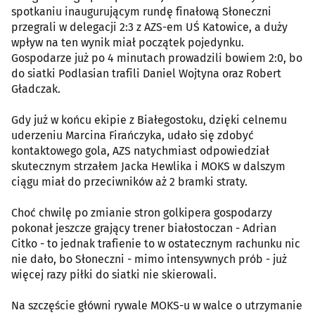
spotkaniu inaugurującym rundę finałową Słoneczni
przegrali w delegacji 2:3 z AZS-em UŚ Katowice, a duży
wpływ na ten wynik miał początek pojedynku.
Gospodarze już po 4 minutach prowadzili bowiem 2:0, bo
do siatki Podlasian trafili Daniel Wojtyna oraz Robert
Gładczak.
Gdy już w końcu ekipie z Białegostoku, dzięki celnemu
uderzeniu Marcina Firańczyka, udało się zdobyć
kontaktowego gola, AZS natychmiast odpowiedział
skutecznym strzałem Jacka Hewlika i MOKS w dalszym
ciągu miał do przeciwników aż 2 bramki straty.
Choć chwilę po zmianie stron golkipera gospodarzy
pokonał jeszcze grający trener białostoczan - Adrian
Citko - to jednak trafienie to w ostatecznym rachunku nic
nie dało, bo Słoneczni - mimo intensywnych prób - już
więcej razy piłki do siatki nie skierowali.
Na szczęście główni rywale MOKS-u w walce o utrzymanie