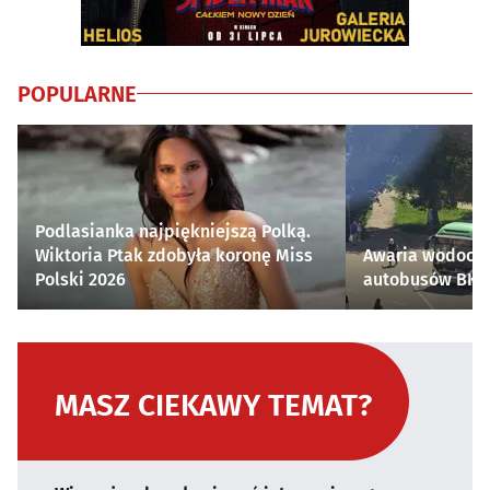
POPULARNE
Podlasianka najpiękniejszą Polką.
Wiktoria Ptak zdobyła koronę Miss
Awaria wodocią
Polski 2026
autobusów BKM 
MASZ CIEKAWY TEMAT?