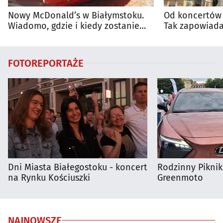
Nowy McDonald’s w Białymstoku.
Od koncertów 
Wiadomo, gdzie i kiedy zostanie
Tak zapowiada
otwarty
regionie
FOTOREPORTAŻE
Dni Miasta Białegostoku - koncert
Rodzinny Pikni
na Rynku Kościuszki
Greenmoto
NAJNOWSZE