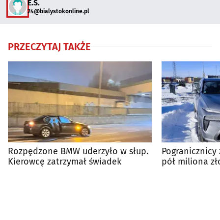
E.S.
24@bialystokonline.pl
PRZECZYTAJ TAKŻE
Rozpędzone BMW uderzyło w słup.
Pogranicznicy
Kierowcę zatrzymał świadek
pół miliona zł
skradziono w