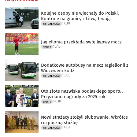
Kolejne osoby nie wjechały do Polski.
Kontrole na granicy z Litwą trwają
17:30
AKTUALNOŚCI
Jagiellonia przekłada swój ligowy mecz
15:15
SPORT
Dodatkowe autobusy na mecz Jagiellonii z
Widzewem Łódź
15:00
AKTUALNOŚCI
Oto złote nazwiska podlaskiego sportu.
Przyznano nagrody za 2025 rok
14:30
SPORT
Nowi strażacy złożyli ślubowanie. Wkrótce
rozpoczną służbę
14:04
AKTUALNOŚCI